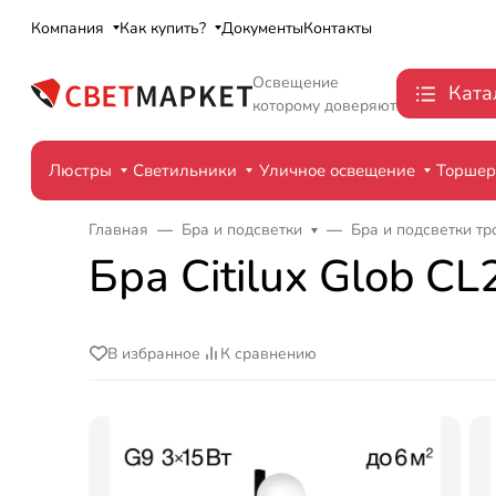
Компания
Как купить?
Документы
Контакты
Освещение
Ката
которому доверяют
Люстры
Светильники
Уличное освещение
Торше
Главная
Бра и подсветки
Бра и подсветки т
Бра Citilux Glob C
В избранное
К сравнению