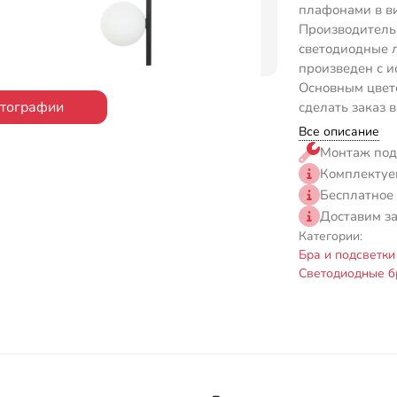
плафонами в ви
Производитель 
светодиодные 
произведен с и
Основным цвето
отографии
сделать заказ 
Все описание
Монтаж под
Комплектуе
Бесплатное
Доставим з
Категории:
Бра и подсветки
Светодиодные б