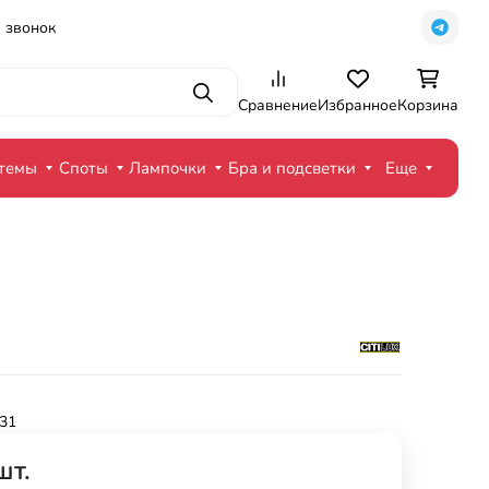
 звонок
Поиск
Сравнение
Избранное
Корзина
стемы
Споты
Лампочки
Бра и подсветки
Еще
31
шт.