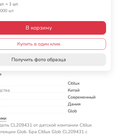
шт.
=
1
шт.
000 шт.
В корзину
Купить в один клик
Получить фото образца
и
Citilux
дства
Китай
Современный
Дания
Glob
ики
ель CL209431 от датской компании Citilux
лекции Glob. Бра Citilux Glob CL209431 с