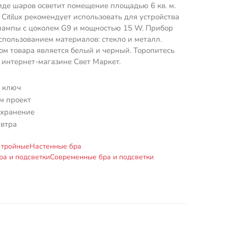
де шаров осветит помещение площадью 6 кв. м.
Citilux рекомендует использовать для устройства
лампы с цоколем G9 и мощностью 15 W. Прибор
спользованием материалов: стекло и металл.
м товара является белый и черный. Торопитесь
в интернет-магазине Свет Маркет.
 ключ
м проект
 хранение
автра
 тройные
Настенные бра
ра и подсветки
Современные бра и подсветки