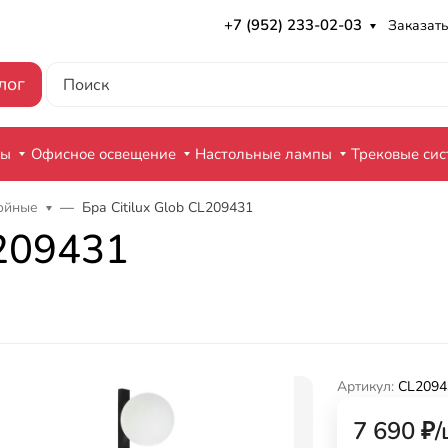
+7 (952) 233-02-03
Заказать
лог
ры
Офисное освещение
Настольные лампы
Трековые си
ройные
Бра Citilux Glob CL209431
L209431
Артикул:
CL2094
7 690
₽
/