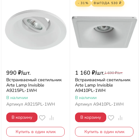
- 31%
ВЫГОДА
530
₽
990
₽
/
шт.
1 160
₽
/
шт.
1 690
₽
/
шт.
Встраиваемый светильник
Встраиваемый светильник
Arte Lamp Invisible
Arte Lamp Invisible
A9215PL-1WH
A9410PL-1WH
В наличии
В наличии
Артикул
A9215PL-1WH
Артикул
A9410PL-1WH
В корзину
В корзину
Купить в один клик
Купить в один клик