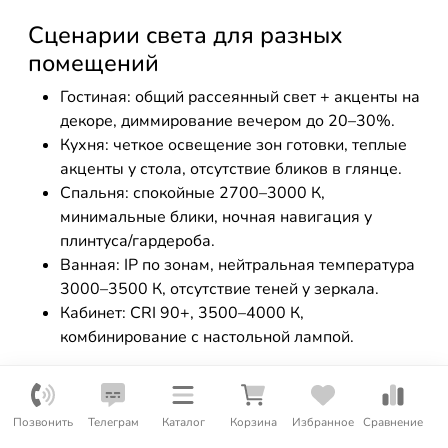
Сценарии света для разных
помещений
Гостиная: общий рассеянный свет + акценты на
декоре, диммирование вечером до 20–30%.
Кухня: четкое освещение зон готовки, теплые
акценты у стола, отсутствие бликов в глянце.
Спальня: спокойные 2700–3000 К,
минимальные блики, ночная навигация у
плинтуса/гардероба.
Ванная: IP по зонам, нейтральная температура
3000–3500 К, отсутствие теней у зеркала.
Кабинет: CRI 90+, 3500–4000 К,
комбинирование с настольной лампой.
Комбинирование источников
Гипсовые точечники отлично сочетаются с
Позвонить
Телеграм
Каталог
Корзина
Избранное
Сравнение
линейными профилями, трековыми системами,