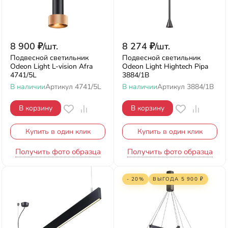
8 900
₽
/
шт.
8 274
₽
/
шт.
Подвесной светильник
Подвесной светильник
Odeon Light L-vision Afra
Odeon Light Hightech Pipa
4741/5L
3884/1B
В наличии
Артикул
4741/5L
В наличии
Артикул
3884/1B
В корзину
В корзину
Купить в один клик
Купить в один клик
Получить фото образца
Получить фото образца
- 20%
ВЫГОДА
5 900
₽