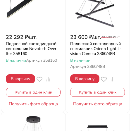
22 292
₽
/
шт.
23 600
₽
/
шт.
29 500
₽
/
шт.
Подвесной светодиодный
Подвесной светодиодный
светильник Novotech Over
светильник Odeon Light L-
Iter 358160
vision Cometa 3860/48B
В наличии
Артикул
358160
В наличии
Артикул
3860/48B
В корзину
В корзину
Купить в один клик
Купить в один клик
Получить фото образца
Получить фото образца