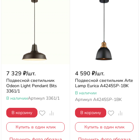
7 329
₽
/
шт.
4 590
₽
/
шт.
Подвесной светильник
Подвесной светильник Arte
Odeon Light Pendant Bits
Lamp Eurica A4245SP-1BK
3361/1
В наличии
В наличии
Артикул
3361/1
Артикул
A4245SP-1BK
В корзину
В корзину
Купить в один клик
Купить в один клик
Получить фото образца
Получить фото образца