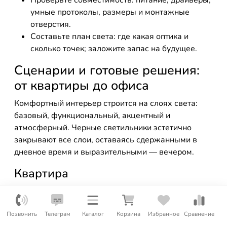
Проверьте совместимость: питание, драйверы,
умные протоколы, размеры и монтажные
отверстия.
Составьте план света: где какая оптика и
сколько точек; заложите запас на будущее.
Сценарии и готовые решения:
от квартиры до офиса
Комфортный интерьер строится на слоях света:
базовый, функциональный, акцентный и
атмосферный. Черные светильники эстетично
закрывают все слои, оставаясь сдержанными в
дневное время и выразительными — вечером.
Квартира
Гостиная: трек по периметру диванной зоны +
парные бра + подсветка стеллажа; CCT 2700–
3000K, CRI 90+.
Позвонить
Телеграм
Каталог
Корзина
Избранное
Сравнение