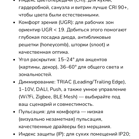
Индекс цветопередачи (CRI): для кухни,
гардеробной, санузла и витрин лучше CRI 90+,
чтобы цвета были естественными.
Комфорт зрения (UGR): для рабочих зон
ориентир UGR < 19. Добиться этого помогают
глубокая посадка диода, антибликовые
решетки (honeycomb), шторки (snoot) и
качественная оптика.
Угол раскрытия: 15–24° для акцентов
(картины, декор), 36–60° для общего света и
зональностей.
Диммирование: TRIAC (Leading/Trailing Edge),
1–10V, DALI, Push, а также умное управление
(Wi?Fi, Zigbee, BLE Mesh) — выбирайте под
ваш сценарий и совместимость.
Пульсация: для комфорта — низкая
(визуально незаметная) пульсация,
качественные драйверы без мерцания.
Индекс защиты (IP): для сухих помещений IP20;