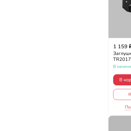
1 159
Заглушк
TR2017
В налич
В ко
К
По