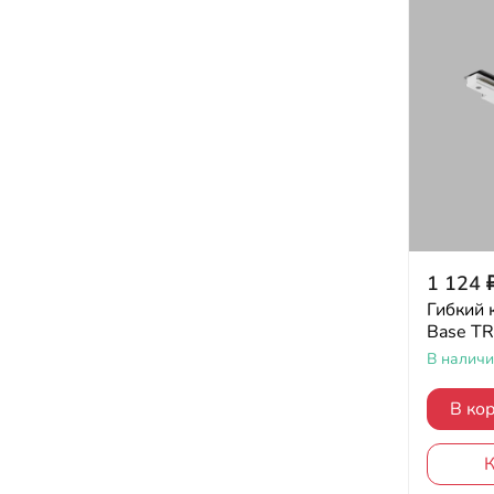
1 124
Гибкий 
Base T
В налич
В ко
К