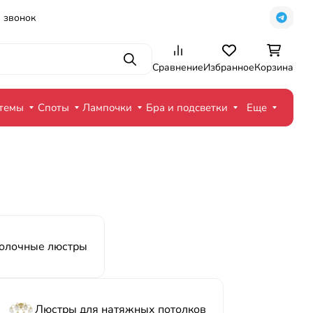
 звонок
Поиск
Сравнение
Избранное
Корзина
стемы
Споты
Лампочки
Бра и подсветки
Еще
олочные люстры
Люстры для натяжных потолков