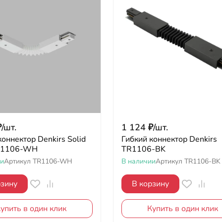
₽
/
шт.
1 124
₽
/
шт.
коннектор Denkirs Solid
Гибкий коннектор Denkirs
R1106-WH
TR1106-BK
ии
Артикул
TR1106-WH
В наличии
Артикул
TR1106-BK
рзину
В корзину
упить в один клик
Купить в один клик