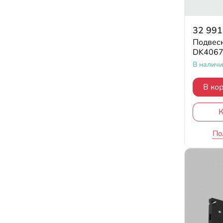
32 991
Подвесн
DK4067
В налич
В ко
К
По