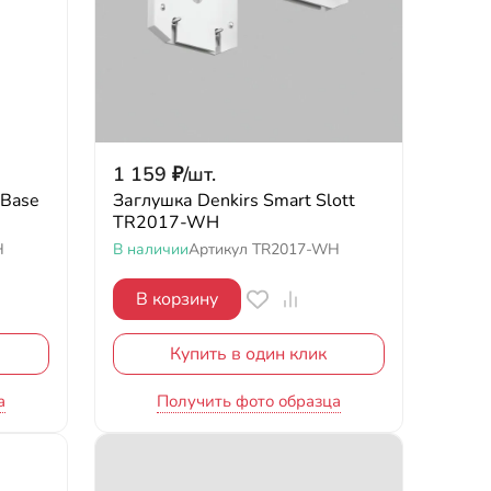
1 159
₽
/
шт.
 Base
Заглушка Denkirs Smart Slott
TR2017-WH
H
В наличии
Артикул
TR2017-WH
В корзину
Купить в один клик
а
Получить фото образца