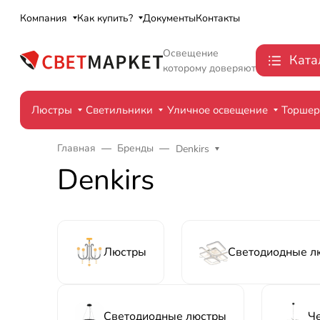
Компания
Как купить?
Документы
Контакты
Освещение
Ката
которому доверяют
Люстры
Светильники
Уличное освещение
Торше
Главная
Бренды
Denkirs
Denkirs
Люстры
Светодиодные л
Светодиодные люстры
Ч