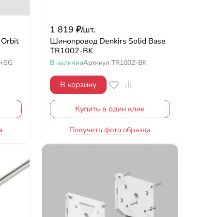
1 819
₽
/
шт.
Orbit
Шинопровод Denkirs Solid Base
TR1002-BK
K+SG
В наличии
Артикул
TR1002-BK
В корзину
Купить в один клик
а
Получить фото образца