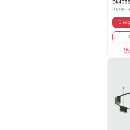
DK4065
В налич
В ко
К
По