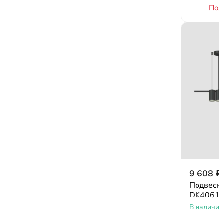
По
9 608
Подвесн
DK4061
В налич