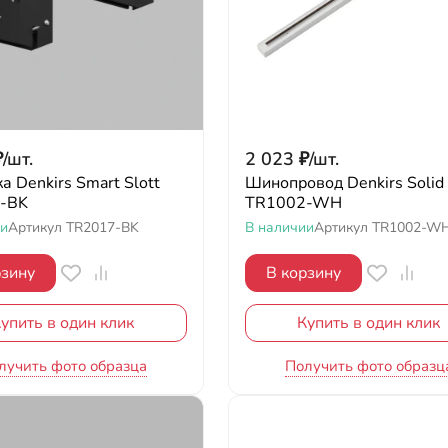
₽
/
шт.
2 023
₽
/
шт.
а Denkirs Smart Slott
Шинопровод Denkirs Solid
-BK
TR1002-WH
ии
Артикул
TR2017-BK
В наличии
Артикул
TR1002-W
рзину
В корзину
упить в один клик
Купить в один клик
лучить фото образца
Получить фото образц