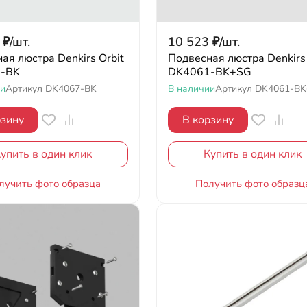
₽
/
шт.
10 523
₽
/
шт.
ая люстра Denkirs Orbit
Подвесная люстра Denkirs 
-BK
DK4061-BK+SG
ии
Артикул
DK4067-BK
В наличии
Артикул
DK4061-B
рзину
В корзину
упить в один клик
Купить в один клик
лучить фото образца
Получить фото образц