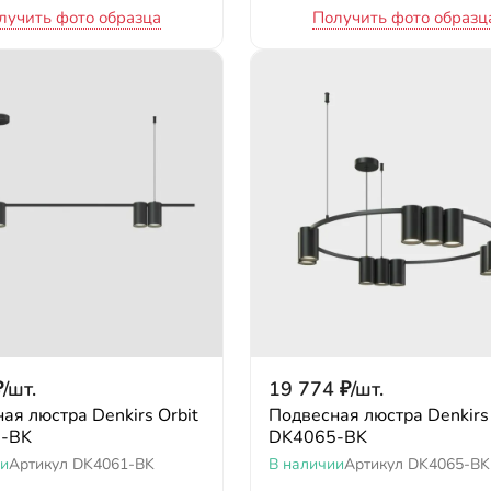
лучить фото образца
Получить фото образц
₽
/
шт.
19 774
₽
/
шт.
ая люстра Denkirs Orbit
Подвесная люстра Denkirs 
-BK
DK4065-BK
ии
Артикул
DK4061-BK
В наличии
Артикул
DK4065-BK