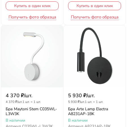
Купить в один клик
Купить в один клик
Получить фото образца
Получить фото образца
4 370
₽
/
шт.
5 930
₽
/
шт.
4 370
₽
/
шт.
1 шт.
=
1
шт.
5 930
₽
/
шт.
1 шт.
=
1
шт.
Бра Maytoni Stem C035WL-
Бра Arte Lamp Electra
L3W3K
A8231AP-1BK
В наличии
В наличии
Артикул
C035WL-L3W3K
Артикул
A8231AP-1BK