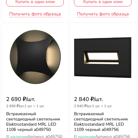
Купить в один клик
Купить в один клик
Получить фото образца
Получить фото образца
2 690
₽
/
шт.
2 840
₽
/
шт.
2 690
₽
/
шт.
1 шт.
=
1
шт.
2 840
₽
/
шт.
1 шт.
=
1
шт.
Встраиваемый
Встраиваемый
светодиодный светильник
светодиодный светильник
Elektrostandard MRL LED
Elektrostandard MRL LED
1106 черный a049750
1109 черный a049756
В наличии
Артикул
a049750
В наличии
Артикул
a049756