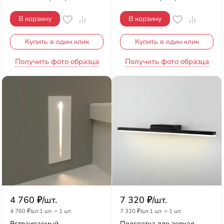
В корзину
В корзину
Купить в один клик
Купить в один клик
Получить фото образца
Получить фото образца
4 760
₽
/
шт.
7 320
₽
/
шт.
4 760
₽
/
шт.
1 шт.
=
1
шт.
7 320
₽
/
шт.
1 шт.
=
1
шт.
Встраиваемый
Подсветка для зеркал