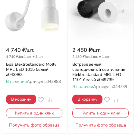
4 740
₽
/
шт.
2 480
₽
/
шт.
4 740
₽
/
шт.
1 шт.
=
1
шт.
2 480
₽
/
шт.
1 шт.
=
1
шт.
Бра Elektrostandard Molly
Встраиваемый
MRL LED 1015 белый
светодиодный светильник
a043983
Elektrostandard MRL LED
1101 белый a049739
В наличии
Артикул
a043983
В наличии
Артикул
a049739
В корзину
В корзину
Купить в один клик
Купить в один клик
Получить фото образца
Получить фото образца