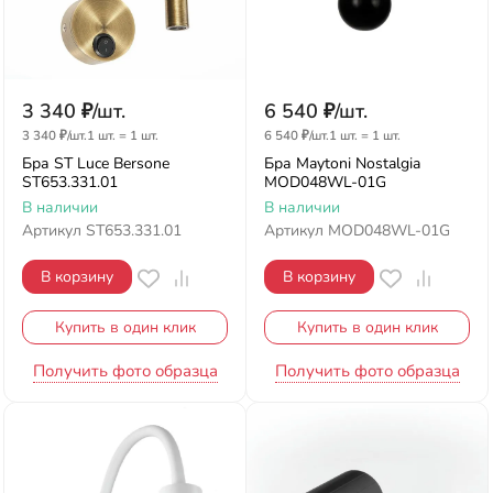
3 340
₽
/
шт.
6 540
₽
/
шт.
3 340
₽
/
шт.
1 шт.
=
1
шт.
6 540
₽
/
шт.
1 шт.
=
1
шт.
Бра ST Luce Bersone
Бра Maytoni Nostalgia
ST653.331.01
MOD048WL-01G
В наличии
В наличии
Артикул
ST653.331.01
Артикул
MOD048WL-01G
В корзину
В корзину
Купить в один клик
Купить в один клик
Получить фото образца
Получить фото образца