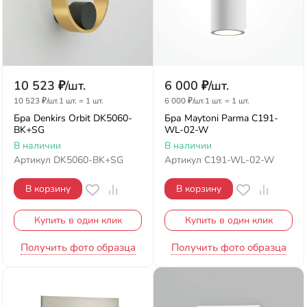
10 523
₽
/
шт.
6 000
₽
/
шт.
10 523
₽
/
шт.
1 шт.
=
1
шт.
6 000
₽
/
шт.
1 шт.
=
1
шт.
Бра Denkirs Orbit DK5060-
Бра Maytoni Parma C191-
BK+SG
WL-02-W
В наличии
В наличии
Артикул
DK5060-BK+SG
Артикул
C191-WL-02-W
В корзину
В корзину
Купить в один клик
Купить в один клик
Получить фото образца
Получить фото образца