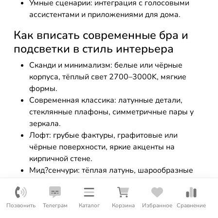
Умные сценарии: интеграция с голосовыми
ассистентами и приложениями для дома.
Как вписать современные бра и
подсветки в стиль интерьера
Сканди и минимализм: белые или чёрные
корпуса, тёплый свет 2700–3000K, мягкие
формы.
Современная классика: латунные детали,
стеклянные плафоны, симметричные пары у
зеркала.
Лофт: грубые фактуры, графитовые или
чёрные поверхности, яркие акценты на
кирпичной стене.
Мид?сенчури: тёплая латунь, шарообразные
плафоны, мягкие тени.
Эклектика: сочетайте металл и текстиль,
экспериментируйте с геометрией света.
Позвонить
Телеграм
Каталог
Корзина
Избранное
Сравнение