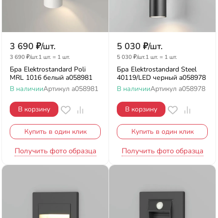
3 690
₽
/
шт.
5 030
₽
/
шт.
3 690
₽
/
шт.
1 шт.
=
1
шт.
5 030
₽
/
шт.
1 шт.
=
1
шт.
Бра Elektrostandard Poli
Бра Elektrostandard Steel
MRL 1016 белый a058981
40119/LED черный a058978
В наличии
Артикул
a058981
В наличии
Артикул
a058978
В корзину
В корзину
Купить в один клик
Купить в один клик
Получить фото образца
Получить фото образца