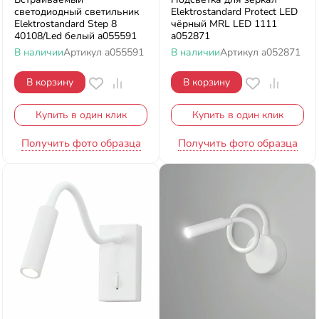
светодиодный светильник
Elektrostandard Protect LED
Elektrostandard Step 8
чёрный MRL LED 1111
40108/Led белый a055591
a052871
В наличии
Артикул
a055591
В наличии
Артикул
a052871
В корзину
В корзину
Купить в один клик
Купить в один клик
Получить фото образца
Получить фото образца