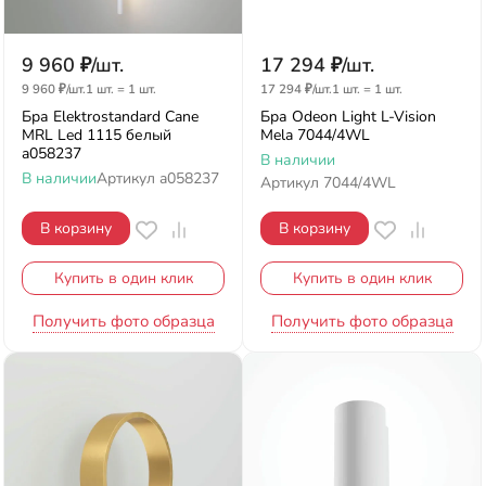
9 960
₽
/
шт.
17 294
₽
/
шт.
9 960
₽
/
шт.
1 шт.
=
1
шт.
17 294
₽
/
шт.
1 шт.
=
1
шт.
Бра Elektrostandard Cane
Бра Odeon Light L-Vision
MRL Led 1115 белый
Mela 7044/4WL
a058237
В наличии
В наличии
Артикул
a058237
Артикул
7044/4WL
В корзину
В корзину
Купить в один клик
Купить в один клик
Получить фото образца
Получить фото образца