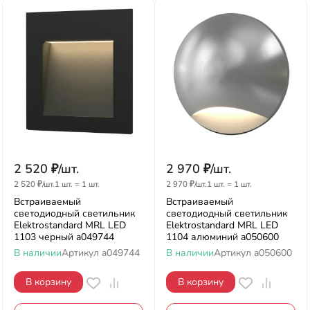
2 520
₽
/
шт.
2 970
₽
/
шт.
2 520
₽
/
шт.
1 шт.
=
1
шт.
2 970
₽
/
шт.
1 шт.
=
1
шт.
Встраиваемый
Встраиваемый
светодиодный светильник
светодиодный светильник
Elektrostandard MRL LED
Elektrostandard MRL LED
1103 черный a049744
1104 алюминий a050600
В наличии
Артикул
a049744
В наличии
Артикул
a050600
В корзину
В корзину