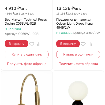
4 910
₽
/
шт.
13 136
₽
/
шт.
4 910
₽
/
шт.
1 шт.
=
1
шт.
13 136
₽
/
шт.
1 шт.
=
1
шт.
Бра Maytoni Technical Focus
Подсветка для зеркал
Design C069WL-02B
Odeon Light Drops Kepa
4945/2W
В наличии
В наличии
Артикул
4945/2W
Артикул
C069WL-02B
В корзину
В корзину
Купить в один клик
Купить в один клик
Получить фото образца
Получить фото образца