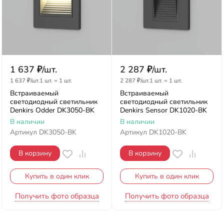
1 637
₽
/
шт.
2 287
₽
/
шт.
1 637
₽
/
шт.
1 шт.
=
1
шт.
2 287
₽
/
шт.
1 шт.
=
1
шт.
Встраиваемый
Встраиваемый
светодиодный светильник
светодиодный светильник
Denkirs Odder DK3050-BK
Denkirs Sensor DK1020-BK
В наличии
В наличии
Артикул
DK3050-BK
Артикул
DK1020-BK
В корзину
В корзину
Купить в один клик
Купить в один клик
Получить фото образца
Получить фото образца