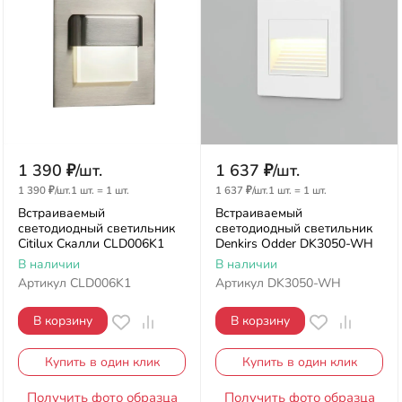
1 390
₽
/
шт.
1 637
₽
/
шт.
1 390
₽
/
шт.
1 шт.
=
1
шт.
1 637
₽
/
шт.
1 шт.
=
1
шт.
Встраиваемый
Встраиваемый
светодиодный светильник
светодиодный светильник
Citilux Скалли CLD006K1
Denkirs Odder DK3050-WH
В наличии
В наличии
Артикул
CLD006K1
Артикул
DK3050-WH
В корзину
В корзину
Купить в один клик
Купить в один клик
Получить фото образца
Получить фото образца