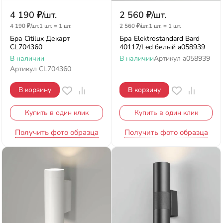
4 190
₽
/
шт.
2 560
₽
/
шт.
4 190
₽
/
шт.
1 шт.
=
1
шт.
2 560
₽
/
шт.
1 шт.
=
1
шт.
Бра Citilux Декарт
Бра Elektrostandard Bard
CL704360
40117/Led белый a058939
В наличии
В наличии
Артикул
a058939
Артикул
CL704360
В корзину
В корзину
Купить в один клик
Купить в один клик
Получить фото образца
Получить фото образца