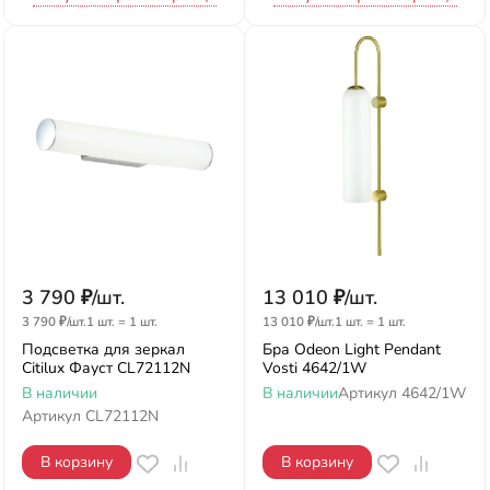
3 790
₽
/
шт.
13 010
₽
/
шт.
3 790
₽
/
шт.
1 шт.
=
1
шт.
13 010
₽
/
шт.
1 шт.
=
1
шт.
Подсветка для зеркал
Бра Odeon Light Pendant
Citilux Фауст CL72112N
Vosti 4642/1W
В наличии
В наличии
Артикул
4642/1W
Артикул
CL72112N
В корзину
В корзину