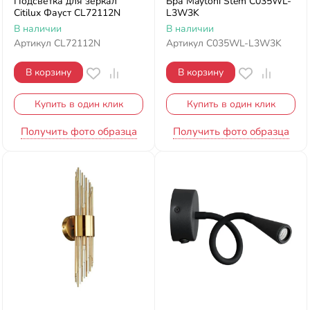
Подсветка для зеркал
Бра Maytoni Stem C035WL-
Citilux Фауст CL72112N
L3W3K
В наличии
В наличии
Артикул
CL72112N
Артикул
C035WL-L3W3K
В корзину
В корзину
Купить в один клик
Купить в один клик
Получить фото образца
Получить фото образца