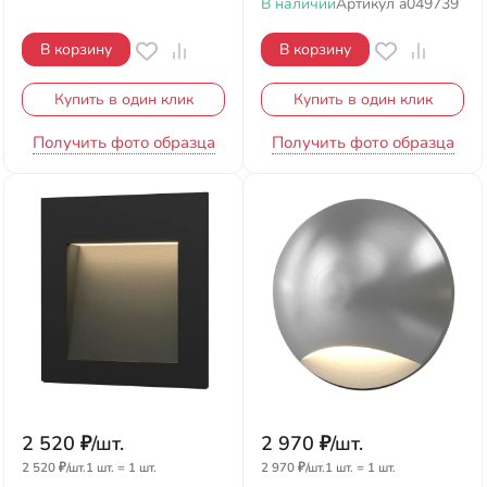
В наличии
Артикул
a049739
В корзину
В корзину
Купить в один клик
Купить в один клик
Получить фото образца
Получить фото образца
2 520
₽
/
шт.
2 970
₽
/
шт.
2 520
₽
/
шт.
1 шт.
=
1
шт.
2 970
₽
/
шт.
1 шт.
=
1
шт.