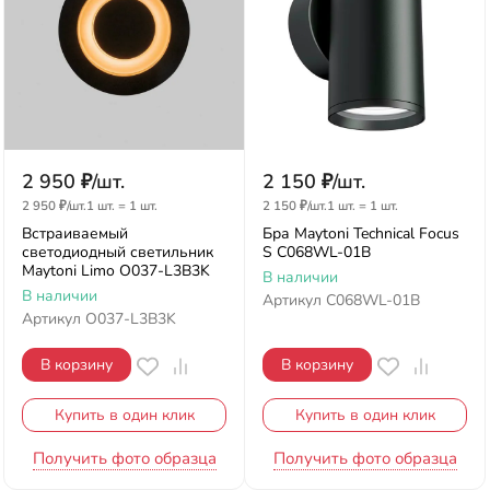
2 950
₽
/
шт.
2 150
₽
/
шт.
2 950
₽
/
шт.
1 шт.
=
1
шт.
2 150
₽
/
шт.
1 шт.
=
1
шт.
Встраиваемый
Бра Maytoni Technical Focus
светодиодный светильник
S C068WL-01B
Maytoni Limo O037-L3B3K
В наличии
В наличии
Артикул
C068WL-01B
Артикул
O037-L3B3K
В корзину
В корзину
Купить в один клик
Купить в один клик
Получить фото образца
Получить фото образца