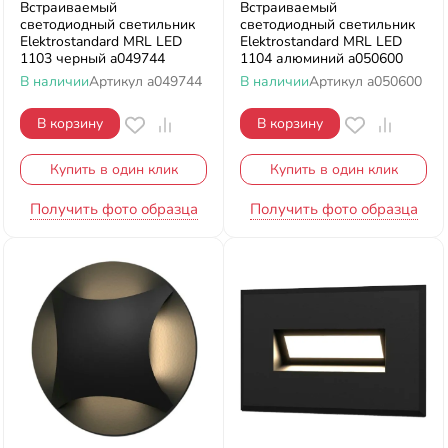
Встраиваемый
Встраиваемый
светодиодный светильник
светодиодный светильник
Elektrostandard MRL LED
Elektrostandard MRL LED
1103 черный a049744
1104 алюминий a050600
В наличии
Артикул
a049744
В наличии
Артикул
a050600
В корзину
В корзину
Купить в один клик
Купить в один клик
Получить фото образца
Получить фото образца