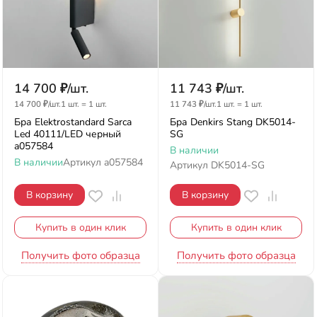
14 700
₽
/
шт.
11 743
₽
/
шт.
14 700
₽
/
шт.
1 шт.
=
1
шт.
11 743
₽
/
шт.
1 шт.
=
1
шт.
Бра Elektrostandard Sarca
Бра Denkirs Stang DK5014-
Led 40111/LED черный
SG
a057584
В наличии
В наличии
Артикул
a057584
Артикул
DK5014-SG
В корзину
В корзину
Купить в один клик
Купить в один клик
Получить фото образца
Получить фото образца