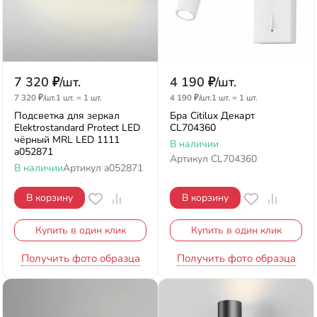
7 320
₽
/
шт.
4 190
₽
/
шт.
7 320
₽
/
шт.
1 шт.
=
1
шт.
4 190
₽
/
шт.
1 шт.
=
1
шт.
Подсветка для зеркал
Бра Citilux Декарт
Elektrostandard Protect LED
CL704360
чёрный MRL LED 1111
В наличии
a052871
Артикул
CL704360
В наличии
Артикул
a052871
В корзину
В корзину
Купить в один клик
Купить в один клик
Получить фото образца
Получить фото образца