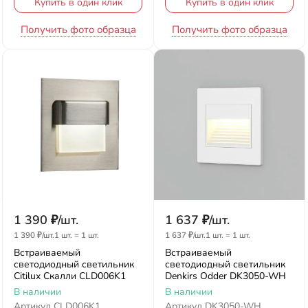
Купить в один клик
Купить в один клик
Получить фото образца
Получить фото образца
1 390
₽
/
шт.
1 637
₽
/
шт.
1 390
₽
/
шт.
1 шт.
=
1
шт.
1 637
₽
/
шт.
1 шт.
=
1
шт.
Встраиваемый
Встраиваемый
светодиодный светильник
светодиодный светильник
Citilux Скалли CLD006K1
Denkirs Odder DK3050-WH
В наличии
В наличии
Артикул
CLD006K1
Артикул
DK3050-WH