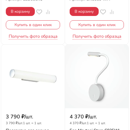
В корзину
В корзину
Купить в один клик
Купить в один клик
Получить фото образца
Получить фото образца
3 790
₽
/
шт.
4 370
₽
/
шт.
3 790
₽
/
шт.
1 шт.
=
1
шт.
4 370
₽
/
шт.
1 шт.
=
1
шт.