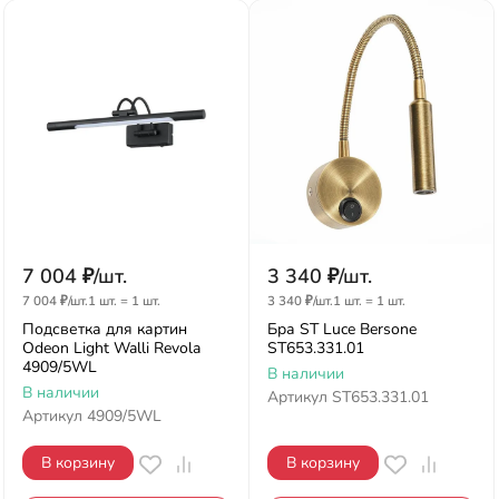
7 004
₽
/
шт.
3 340
₽
/
шт.
7 004
₽
/
шт.
1 шт.
=
1
шт.
3 340
₽
/
шт.
1 шт.
=
1
шт.
Подсветка для картин
Бра ST Luce Bersone
Odeon Light Walli Revola
ST653.331.01
4909/5WL
В наличии
В наличии
Артикул
ST653.331.01
Артикул
4909/5WL
В корзину
В корзину