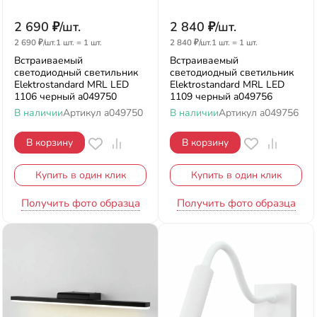
2 690
₽
/
шт.
2 840
₽
/
шт.
2 690
₽
/
шт.
1 шт.
=
1
шт.
2 840
₽
/
шт.
1 шт.
=
1
шт.
Встраиваемый
Встраиваемый
светодиодный светильник
светодиодный светильник
Elektrostandard MRL LED
Elektrostandard MRL LED
1106 черный a049750
1109 черный a049756
В наличии
Артикул
a049750
В наличии
Артикул
a049756
В корзину
В корзину
Купить в один клик
Купить в один клик
Получить фото образца
Получить фото образца