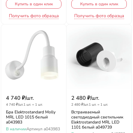
Купить в один клик
Купить в один клик
Получить фото образца
Получить фото образца
4 740
₽
/
шт.
2 480
₽
/
шт.
4 740
₽
/
шт.
1 шт.
=
1
шт.
2 480
₽
/
шт.
1 шт.
=
1
шт.
Бра Elektrostandard Molly
Встраиваемый
MRL LED 1015 белый
светодиодный светильник
a043983
Elektrostandard MRL LED
1101 белый a049739
В наличии
Артикул
a043983