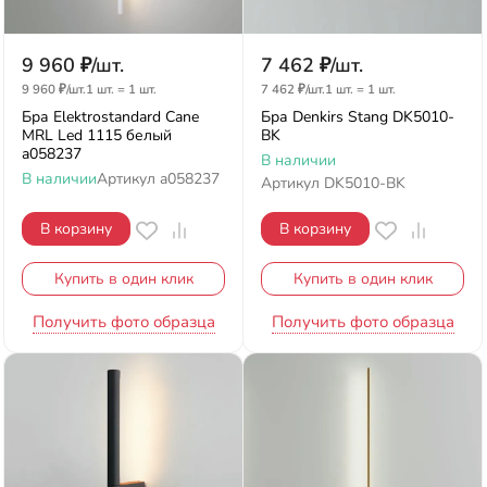
9 960
₽
/
шт.
7 462
₽
/
шт.
9 960
₽
/
шт.
1 шт.
=
1
шт.
7 462
₽
/
шт.
1 шт.
=
1
шт.
Бра Elektrostandard Cane
Бра Denkirs Stang DK5010-
MRL Led 1115 белый
BK
a058237
В наличии
В наличии
Артикул
a058237
Артикул
DK5010-BK
В корзину
В корзину
Купить в один клик
Купить в один клик
Получить фото образца
Получить фото образца