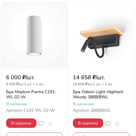
6 000
₽
/
шт.
14 658
₽
/
шт.
6 000
₽
/
шт.
1 шт.
=
1
шт.
14 658
₽
/
шт.
1 шт.
=
1
шт.
Бра Maytoni Parma C191-
Бра Odeon Light Hightech
WL-02-W
Woody 3868/8WL
В наличии
В наличии
Артикул
C191-WL-02-W
Артикул
3868/8WL
В корзину
В корзину