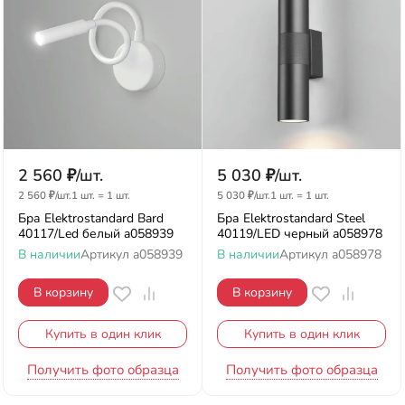
2 560
₽
/
шт.
5 030
₽
/
шт.
2 560
₽
/
шт.
1 шт.
=
1
шт.
5 030
₽
/
шт.
1 шт.
=
1
шт.
Бра Elektrostandard Bard
Бра Elektrostandard Steel
40117/Led белый a058939
40119/LED черный a058978
В наличии
Артикул
a058939
В наличии
Артикул
a058978
В корзину
В корзину
Купить в один клик
Купить в один клик
Получить фото образца
Получить фото образца