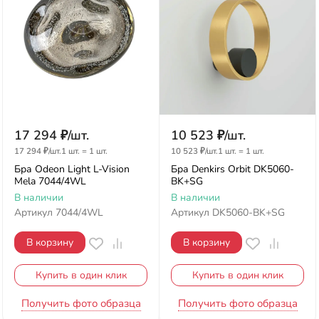
17 294
₽
/
шт.
10 523
₽
/
шт.
17 294
₽
/
шт.
1 шт.
=
1
шт.
10 523
₽
/
шт.
1 шт.
=
1
шт.
Бра Odeon Light L-Vision
Бра Denkirs Orbit DK5060-
Mela 7044/4WL
BK+SG
В наличии
В наличии
Артикул
7044/4WL
Артикул
DK5060-BK+SG
В корзину
В корзину
Купить в один клик
Купить в один клик
Получить фото образца
Получить фото образца