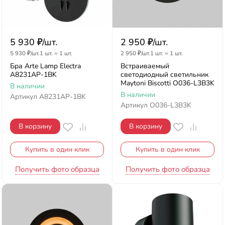
5 930
₽
/
шт.
2 950
₽
/
шт.
5 930
₽
/
шт.
1 шт.
=
1
шт.
2 950
₽
/
шт.
1 шт.
=
1
шт.
Бра Arte Lamp Electra
Встраиваемый
A8231AP-1BK
светодиодный светильник
Maytoni Biscotti O036-L3B3K
В наличии
В наличии
Артикул
A8231AP-1BK
Артикул
O036-L3B3K
В корзину
В корзину
Купить в один клик
Купить в один клик
Получить фото образца
Получить фото образца