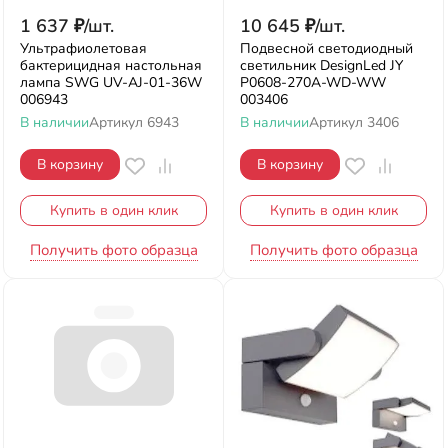
1 637
₽
/
шт.
10 645
₽
/
шт.
Ультрафиолетовая
Подвесной светодиодный
бактерицидная настольная
светильник DesignLed JY
лампа SWG UV-AJ-01-36W
P0608-270A-WD-WW
006943
003406
В наличии
Артикул
6943
В наличии
Артикул
3406
В корзину
В корзину
Купить в один клик
Купить в один клик
Получить фото образца
Получить фото образца