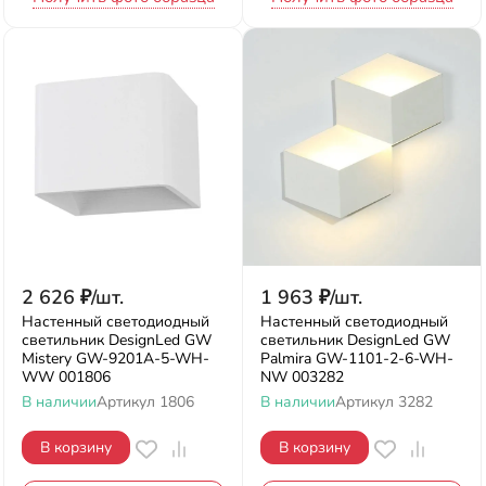
2 626
₽
/
шт.
1 963
₽
/
шт.
Настенный светодиодный
Настенный светодиодный
светильник DesignLed GW
светильник DesignLed GW
Mistery GW-9201A-5-WH-
Palmira GW-1101-2-6-WH-
WW 001806
NW 003282
В наличии
Артикул
1806
В наличии
Артикул
3282
В корзину
В корзину