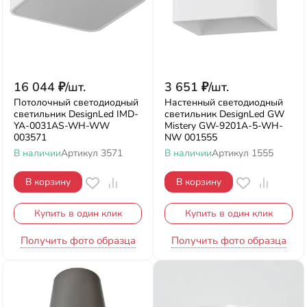
16 044
₽
/
шт.
3 651
₽
/
шт.
Потолочный светодиодный
Настенный светодиодный
светильник DesignLed IMD-
светильник DesignLed GW
YA-0031AS-WH-WW
Mistery GW-9201A-5-WH-
003571
NW 001555
В наличии
Артикул
3571
В наличии
Артикул
1555
В корзину
В корзину
Купить в один клик
Купить в один клик
Получить фото образца
Получить фото образца