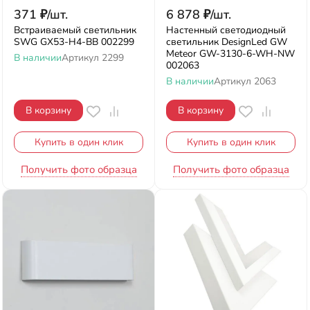
371
₽
/
шт.
6 878
₽
/
шт.
Встраиваемый светильник
Настенный светодиодный
SWG GX53-H4-BB 002299
светильник DesignLed GW
Meteor GW-3130-6-WH-NW
В наличии
Артикул
2299
002063
В наличии
Артикул
2063
В корзину
В корзину
Купить в один клик
Купить в один клик
Получить фото образца
Получить фото образца