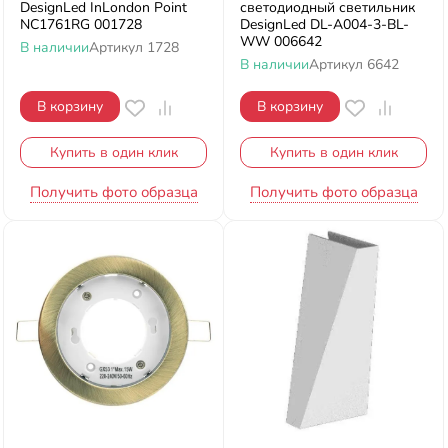
DesignLed InLondon Point
светодиодный светильник
NC1761RG 001728
DesignLed DL-A004-3-BL-
WW 006642
В наличии
Артикул
1728
В наличии
Артикул
6642
В корзину
В корзину
Купить в один клик
Купить в один клик
Получить фото образца
Получить фото образца