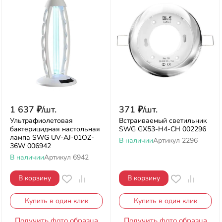
1 637
₽
/
шт.
371
₽
/
шт.
Ультрафиолетовая
Встраиваемый светильник
бактерицидная настольная
SWG GX53-H4-CH 002296
лампа SWG UV-AJ-01OZ-
В наличии
Артикул
2296
36W 006942
В наличии
Артикул
6942
В корзину
В корзину
Купить в один клик
Купить в один клик
Получить фото образца
Получить фото образца