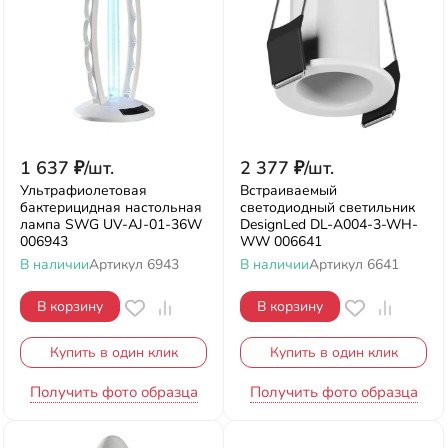
1 637
₽
/
шт.
2 377
₽
/
шт.
Ультрафиолетовая
Встраиваемый
бактерицидная настольная
светодиодный светильник
лампа SWG UV-AJ-01-36W
DesignLed DL-A004-3-WH-
006943
WW 006641
В наличии
Артикул
6943
В наличии
Артикул
6641
В корзину
В корзину
Купить в один клик
Купить в один клик
Получить фото образца
Получить фото образца