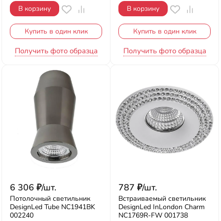
В корзину
В корзину
Купить в один клик
Купить в один клик
Получить фото образца
Получить фото образца
6 306
₽
/
шт.
787
₽
/
шт.
Потолочный светильник
Встраиваемый светильник
DesignLed Tube NC1941BK
DesignLed InLondon Charm
002240
NC1769R-FW 001738