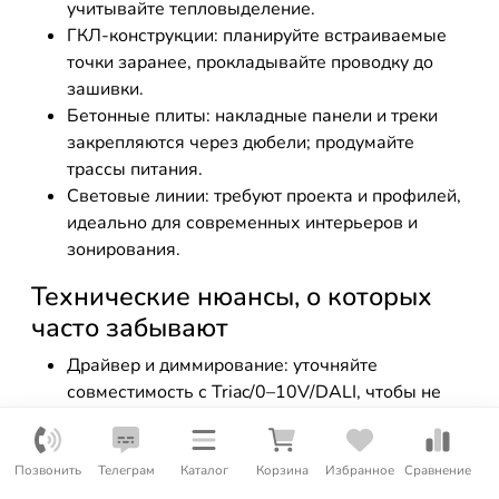
учитывайте тепловыделение.
ГКЛ-конструкции: планируйте встраиваемые
точки заранее, прокладывайте проводку до
зашивки.
Бетонные плиты: накладные панели и треки
закрепляются через дюбели; продумайте
трассы питания.
Световые линии: требуют проекта и профилей,
идеально для современных интерьеров и
зонирования.
Технические нюансы, о которых
часто забывают
Драйвер и диммирование: уточняйте
совместимость с Triac/0–10V/DALI, чтобы не
потерять плавность и не получить мерцание.
Индекс пульсации: чем ниже, тем комфортнее.
Особенно важно для рабочего места и детской.
Позвонить
Телеграм
Каталог
Корзина
Избранное
Сравнение