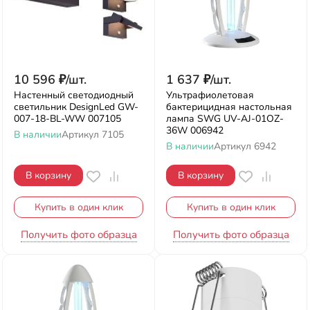
10 596
₽
/
шт.
1 637
₽
/
шт.
Настенный светодиодный
Ультрафиолетовая
светильник DesignLed GW-
бактерицидная настольная
007-18-BL-WW 007105
лампа SWG UV-AJ-01OZ-
36W 006942
В наличии
Артикул
7105
В наличии
Артикул
6942
В корзину
В корзину
Купить в один клик
Купить в один клик
Получить фото образца
Получить фото образца