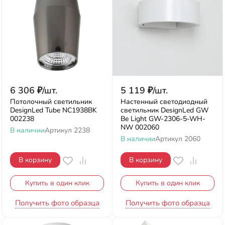
6 306
₽
/
шт.
5 119
₽
/
шт.
Потолочный светильник
Настенный светодиодный
DesignLed Tube NC1938BK
светильник DesignLed GW
002238
Be Light GW-2306-5-WH-
NW 002060
В наличии
Артикул
2238
В наличии
Артикул
2060
В корзину
В корзину
Купить в один клик
Купить в один клик
Получить фото образца
Получить фото образца