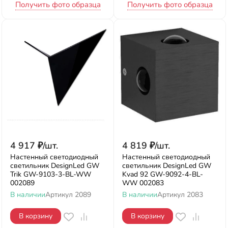
Получить фото образца
Получить фото образца
4 917
₽
/
шт.
4 819
₽
/
шт.
Настенный светодиодный
Настенный светодиодный
светильник DesignLed GW
светильник DesignLed GW
Trik GW-9103-3-BL-WW
Kvad 92 GW-9092-4-BL-
002089
WW 002083
В наличии
Артикул
2089
В наличии
Артикул
2083
В корзину
В корзину