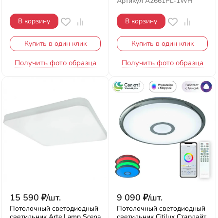
Артикул
A2661PL-1WH
В корзину
В корзину
Купить в один клик
Купить в один клик
Получить фото образца
Получить фото образца
15 590
₽
/
шт.
9 090
₽
/
шт.
Потолочный светодиодный
Потолочный светодиодный
светильник Arte Lamp Scena
светильник Citilux Старлайт