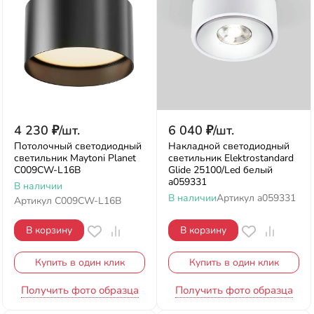
4 230
₽
/
шт.
6 040
₽
/
шт.
Потолочный светодиодный
Накладной светодиодный
светильник Maytoni Planet
светильник Elektrostandard
C009CW-L16B
Glide 25100/Led белый
a059331
В наличии
В наличии
Артикул
a059331
Артикул
C009CW-L16B
В корзину
В корзину
Купить в один клик
Купить в один клик
Получить фото образца
Получить фото образца