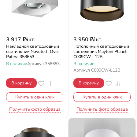
3 917
₽
/
шт.
3 950
₽
/
шт.
Накладной светодиодный
Потолочный светодиодный
светильник Novotech Over
светильник Maytoni Planet
Patera 358653
C009CW-L12B
В наличии
Артикул
358653
В наличии
Артикул
C009CW-L12B
В корзину
В корзину
Купить в один клик
Купить в один клик
Получить фото образца
Получить фото образца