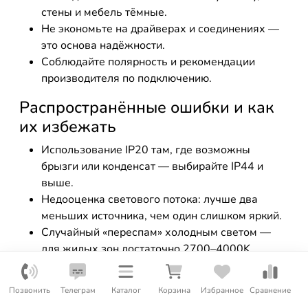
стены и мебель тёмные.
Не экономьте на драйверах и соединениях —
это основа надёжности.
Соблюдайте полярность и рекомендации
производителя по подключению.
Распространённые ошибки и как
их избежать
Использование IP20 там, где возможны
брызги или конденсат — выбирайте IP44 и
выше.
Недооценка светового потока: лучше два
меньших источника, чем один слишком яркий.
Случайный «переспам» холодным светом —
для жилых зон достаточно 2700–4000K.
Отсутствие диммирования в спальне и
гостиной — теряется гибкость атмосферы.
Позвонить
Телеграм
Каталог
Корзина
Избранное
Сравнение
Игнорирование UGR и пульсаций — приводит к