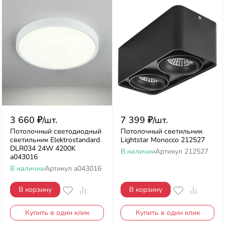
3 660
₽
/
шт.
7 399
₽
/
шт.
Потолочный светодиодный
Потолочный светильник
светильник Elektrostandard
Lightstar Monocco 212527
DLR034 24W 4200K
В наличии
Артикул
212527
a043016
В наличии
Артикул
a043016
В корзину
В корзину
Купить в один клик
Купить в один клик