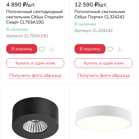
4 890
₽
/
шт.
12 590
₽
/
шт.
Потолочный светодиодный
Потолочный светильник
светильник Citilux Старлайт
Citilux Портал CL324242
Смарт CL703A10G
В наличии
В наличии
Артикул
CL324242
Артикул
CL703A10G
В корзину
В корзину
Купить в один клик
Купить в один клик
Получить фото образца
Получить фото образца