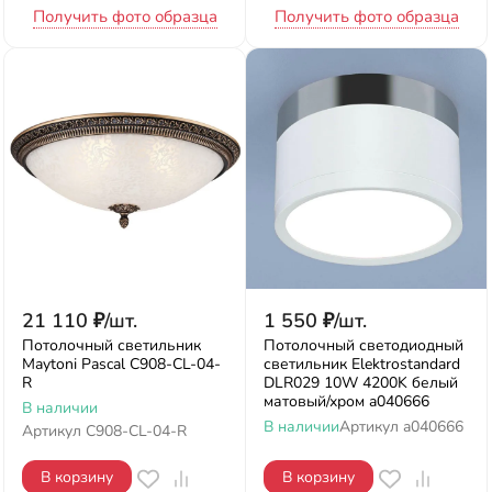
Получить фото образца
Получить фото образца
21 110
₽
/
шт.
1 550
₽
/
шт.
Потолочный светильник
Потолочный светодиодный
Maytoni Pascal C908-CL-04-
светильник Elektrostandard
R
DLR029 10W 4200K белый
матовый/хром a040666
В наличии
В наличии
Артикул
a040666
Артикул
C908-CL-04-R
В корзину
В корзину