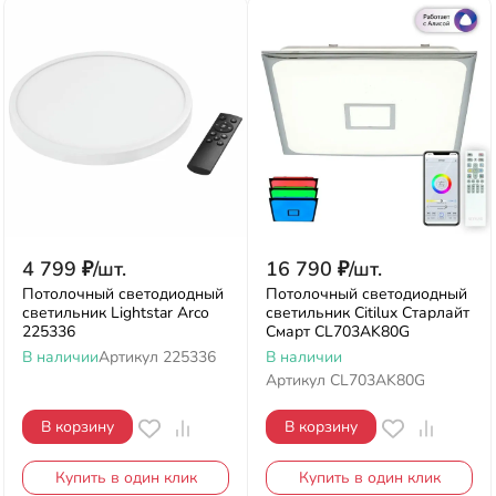
4 799
₽
/
шт.
16 790
₽
/
шт.
Потолочный светодиодный
Потолочный светодиодный
светильник Lightstar Arco
светильник Citilux Старлайт
225336
Смарт CL703AK80G
В наличии
Артикул
225336
В наличии
Артикул
CL703AK80G
В корзину
В корзину
Купить в один клик
Купить в один клик