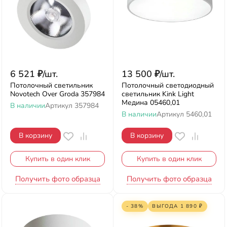
6 521
₽
/
шт.
13 500
₽
/
шт.
Потолочный светильник
Потолочный светодиодный
Novotech Over Groda 357984
светильник Kink Light
Медина 05460,01
В наличии
Артикул
357984
В наличии
Артикул
5460,01
В корзину
В корзину
Купить в один клик
Купить в один клик
Получить фото образца
Получить фото образца
- 38%
ВЫГОДА
1 890
₽