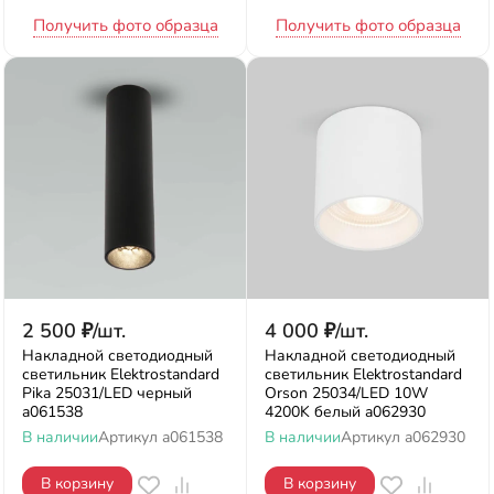
Получить фото образца
Получить фото образца
2 500
₽
/
шт.
4 000
₽
/
шт.
Накладной светодиодный
Накладной светодиодный
светильник Elektrostandard
светильник Elektrostandard
Pika 25031/LED черный
Orson 25034/LED 10W
a061538
4200K белый a062930
В наличии
Артикул
a061538
В наличии
Артикул
a062930
В корзину
В корзину