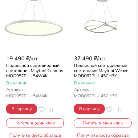
19 490
₽
/
шт.
37 490
₽
/
шт.
Подвесной светодиодный
Подвесной светодиодный
светильник Maytoni Cosmos
светильник Maytoni Weave
MOD057PL-L54W4K
MOD062PL-L45CH3K
В наличии
В наличии
Артикул
Артикул
MOD057PL-L54W4K
MOD062PL-L45CH3K
В корзину
В корзину
Купить в один клик
Купить в один клик
Получить фото образца
Получить фото образца