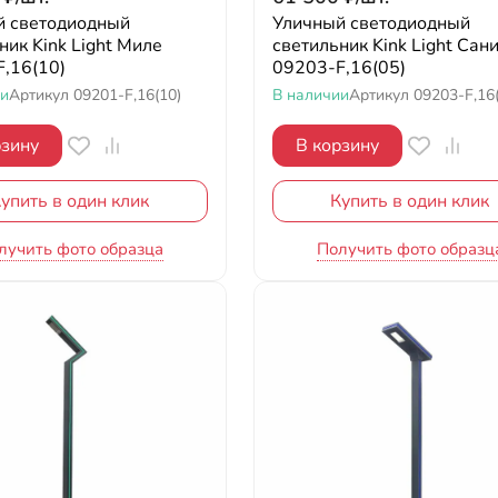
й светодиодный
Уличный светодиодный
ник Kink Light Миле
светильник Kink Light Сан
,16(10)
09203-F,16(05)
ии
Артикул
09201-F,16(10)
В наличии
Артикул
09203-F,16
рзину
В корзину
упить в один клик
Купить в один клик
лучить фото образца
Получить фото образц