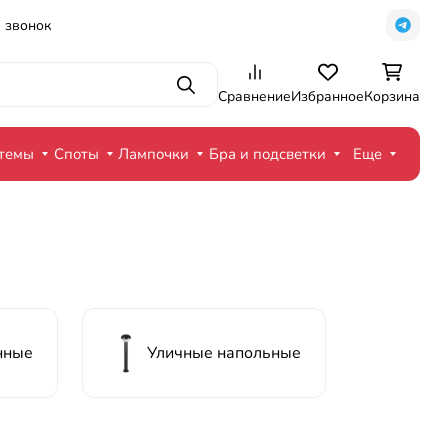
 звонок
Поиск
Сравнение
Избранное
Корзина
стемы
Споты
Лампочки
Бра и подсветки
Еще
нные
Уличные напольные