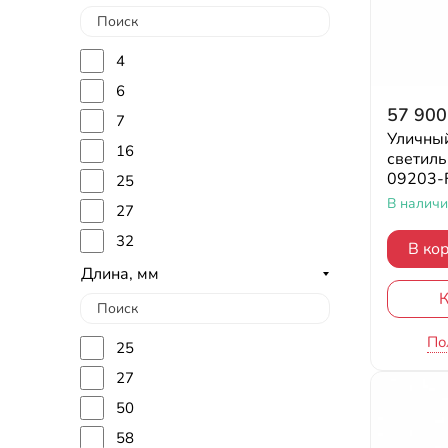
60
64
4
68
6
70
57 900
7
75
Уличны
16
светиль
76
09203-F
25
78
В налич
27
79
32
В ко
80
45
Длина, мм
83
К
48
85
50
По
86
25
52
90
27
55
92
50
56
93
58