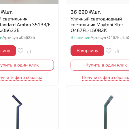
₽
/
шт.
36 690
₽
/
шт.
 светильник
Уличный светодиодный
standard Ambra 35133/F
светильник Maytoni Ster
 a056235
O467FL-L50B3K
ии
Артикул
a056235
В наличии
Артикул
O467FL-L5
рзину
В корзину
упить в один клик
Купить в один клик
лучить фото образца
Получить фото образц