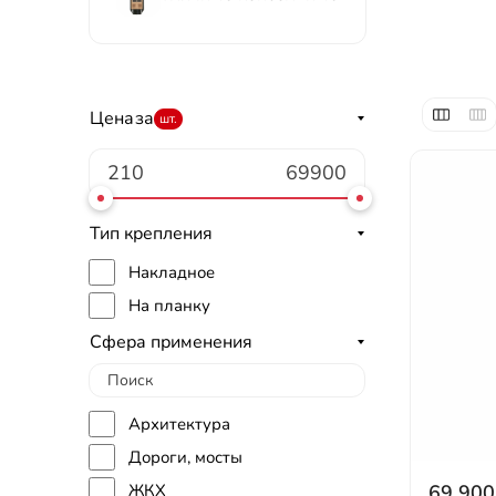
Цена
за
шт.
Тип крепления
Накладное
На планку
Сфера применения
Архитектура
Дороги, мосты
ЖКХ
69 900