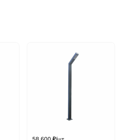
58 600
₽
/
шт.