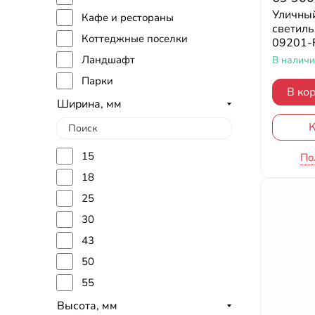
Уличны
Кафе и рестораны
светиль
Коттеджные поселки
09201-F
Ландшафт
В налич
Парки
В ко
Ширина, мм
К
15
По
18
25
30
43
50
55
58
Высота, мм