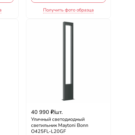
а
Получить фото образца
40 990
₽
/
шт.
Уличный светодиодный
светильник Maytoni Bonn
O425FL-L20GF