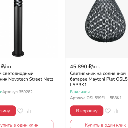
₽
/
шт.
45 890
₽
/
шт.
й светодиодный
Светильник на солнечной
ник Novotech Street Netz
батарее Maytoni Plet OSL
L5B3K1
ии
Артикул
359282
В наличии
Артикул
OSL599FL-L5B3K1
рзину
В корзину
упить в один клик
Купить в один клик