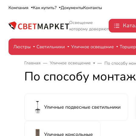
Компания
Как купить?
Документы
Контакты
Освещение
Ката
которому доверяют
Люстры
Светильники
Уличное освещение
Торше
Главная
Уличное освещение
По способу мо
По способу монтаж
Уличные подвесные светильники
Уличные консольные