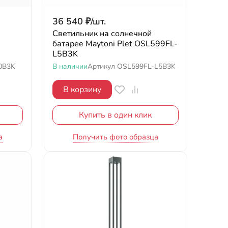
36 540
₽
/
шт.
Светильник на солнечной
батарее Maytoni Plet OSL599FL-
L5B3K
0B3K
В наличии
Артикул
OSL599FL-L5B3K
В корзину
Купить в один клик
а
Получить фото образца