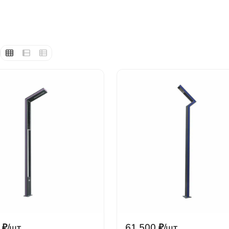
₽
/
шт.
61 500
₽
/
шт.