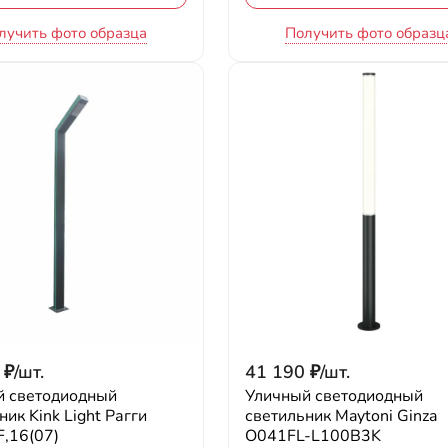
лучить фото образца
Получить фото образц
₽
/
шт.
41 190
₽
/
шт.
й светодиодный
Уличный светодиодный
ник Kink Light Рагги
светильник Maytoni Ginza
,16(07)
O041FL-L100B3K