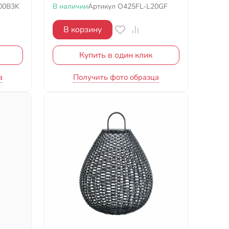
00B3K
В наличии
Артикул
O425FL-L20GF
В корзину
Купить в один клик
а
Получить фото образца