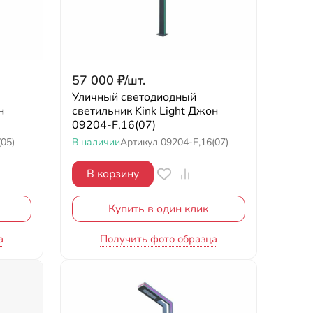
57 000
₽
/
шт.
Уличный светодиодный
н
светильник Kink Light Джон
09204-F,16(07)
(05)
В наличии
Артикул
09204-F,16(07)
В корзину
Купить в один клик
а
Получить фото образца