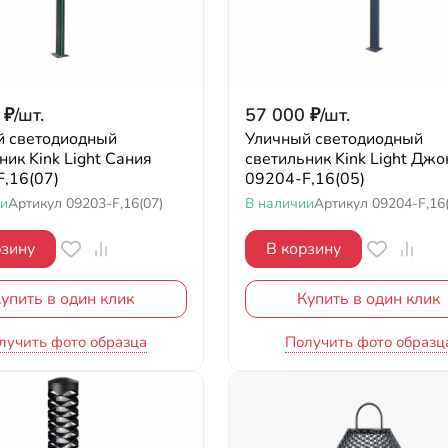
₽
/
шт.
57 000
₽
/
шт.
й светодиодный
Уличный светодиодный
ник Kink Light Сания
светильник Kink Light Джо
,16(07)
09204-F,16(05)
ии
Артикул
09203-F,16(07)
В наличии
Артикул
09204-F,16
рзину
В корзину
упить в один клик
Купить в один клик
лучить фото образца
Получить фото образц