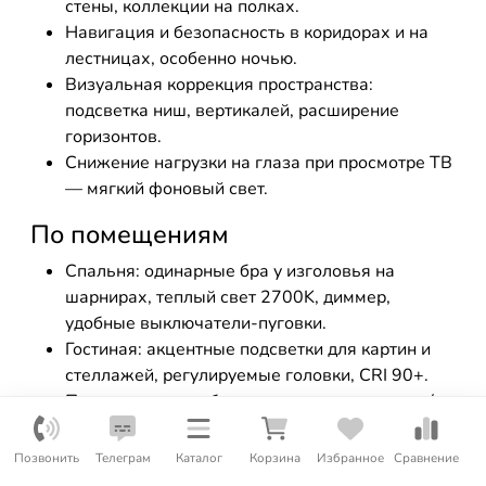
стены, коллекции на полках.
Навигация и безопасность в коридорах и на
лестницах, особенно ночью.
Визуальная коррекция пространства:
подсветка ниш, вертикалей, расширение
горизонтов.
Снижение нагрузки на глаза при просмотре ТВ
— мягкий фоновый свет.
По помещениям
Спальня: одинарные бра у изголовья на
шарнирах, теплый свет 2700K, диммер,
удобные выключатели-пуговки.
Гостиная: акцентные подсветки для картин и
стеллажей, регулируемые головки, CRI 90+.
Прихожая: узкие бра с направлением вверх/
вниз, чтобы «поднять» потолок и расширить
пространство.
Позвонить
Телеграм
Каталог
Корзина
Избранное
Сравнение
Кухня: локальная подсветка фартука или зоны