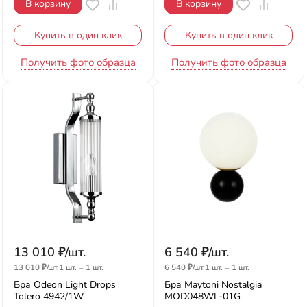
В корзину
В корзину
Купить в один клик
Купить в один клик
Получить фото образца
Получить фото образца
13 010
₽
/
шт.
6 540
₽
/
шт.
13 010
₽
/
шт.
1 шт.
=
1
шт.
6 540
₽
/
шт.
1 шт.
=
1
шт.
Бра Odeon Light Drops
Бра Maytoni Nostalgia
Tolero 4942/1W
MOD048WL-01G