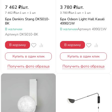
7 462
₽
/
шт.
3 780
₽
/
шт.
7 462
₽
/
шт.
1 шт.
=
1
шт.
3 780
₽
/
шт.
1 шт.
=
1
шт.
Бра Denkirs Stang DK5010-
Бра Odeon Light Hall Kasali
BK
4990/1W
В наличии
В наличии
Артикул
4990/1W
Артикул
DK5010-BK
В корзину
В корзину
Купить в один клик
Купить в один клик
Получить фото образца
Получить фото образца