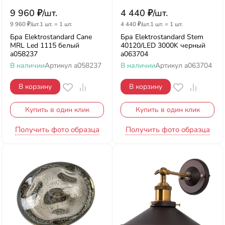
9 960
₽
/
шт.
4 440
₽
/
шт.
9 960
₽
/
шт.
1 шт.
=
1
шт.
4 440
₽
/
шт.
1 шт.
=
1
шт.
Бра Elektrostandard Cane
Бра Elektrostandard Stem
MRL Led 1115 белый
40120/LED 3000K черный
a058237
a063704
В наличии
Артикул
a058237
В наличии
Артикул
a063704
В корзину
В корзину
Купить в один клик
Купить в один клик
Получить фото образца
Получить фото образца