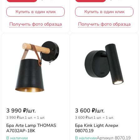
Купить в один клик
Купить в один клик
Получить фото образца
Получить фото образца
3 990
₽
/
шт.
3 600
₽
/
шт.
3 990
₽
/
шт.
1 шт.
=
1
шт.
3 600
₽
/
шт.
1 шт.
=
1
шт.
Бра Arte Lamp THOMAS
Бра Kink Light Алери
A7032AP-1BK
08070,19
В наличии
В наличии
Артикул
8070,19