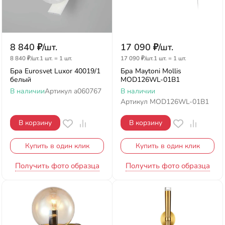
8 840
₽
/
шт.
17 090
₽
/
шт.
8 840
₽
/
шт.
1 шт.
=
1
шт.
17 090
₽
/
шт.
1 шт.
=
1
шт.
Бра Eurosvet Luxor 40019/1
Бра Maytoni Mollis
белый
MOD126WL-01B1
В наличии
Артикул
a060767
В наличии
Артикул
MOD126WL-01B1
В корзину
В корзину
Купить в один клик
Купить в один клик
Получить фото образца
Получить фото образца