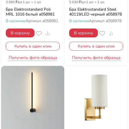
3 690
₽
/
шт.
1 шт.
=
1
шт.
5 030
₽
/
шт.
1 шт.
=
1
шт.
Бра Elektrostandard Poli
Бра Elektrostandard Steel
MRL 1016 белый a058981
40119/LED черный a058978
В наличии
Артикул
a058981
В наличии
Артикул
a058978
В корзину
В корзину
Купить в один клик
Купить в один клик
Получить фото образца
Получить фото образца