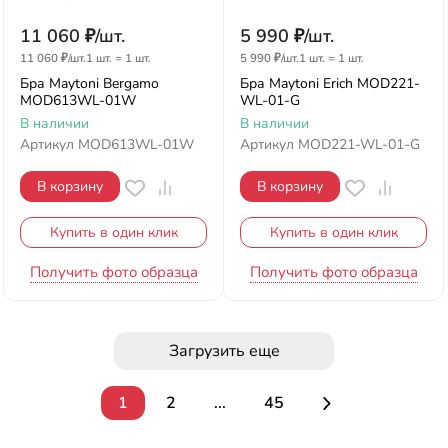
11 060
₽
/
шт.
5 990
₽
/
шт.
11 060
₽
/
шт.
1 шт.
=
1
шт.
5 990
₽
/
шт.
1 шт.
=
1
шт.
Бра Maytoni Bergamo
Бра Maytoni Erich MOD221-
MOD613WL-01W
WL-01-G
В наличии
В наличии
Артикул
MOD613WL-01W
Артикул
MOD221-WL-01-G
В корзину
В корзину
Купить в один клик
Купить в один клик
Получить фото образца
Получить фото образца
Загрузить еще
1
2
...
45