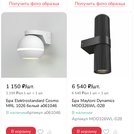
Получить фото образца
Получить фото образца
1 150
₽
/
шт.
6 540
₽
/
шт.
1 150
₽
/
шт.
1 шт.
=
1
шт.
6 540
₽
/
шт.
1 шт.
=
1
шт.
Бра Elektrostandard Cosmo
Бра Maytoni Dynamics
MRL 1026 белый a061046
MOD326WL-02B
В наличии
Артикул
a061046
В наличии
Артикул
MOD326WL-02B
В корзину
В корзину