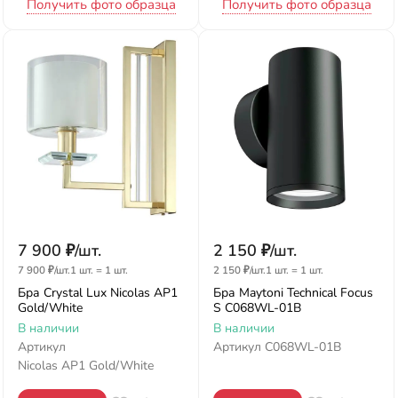
Получить фото образца
Получить фото образца
7 900
₽
/
шт.
2 150
₽
/
шт.
7 900
₽
/
шт.
1 шт.
=
1
шт.
2 150
₽
/
шт.
1 шт.
=
1
шт.
Бра Crystal Lux Nicolas AP1
Бра Maytoni Technical Focus
Gold/White
S C068WL-01B
В наличии
В наличии
Артикул
Артикул
C068WL-01B
Nicolas AP1 Gold/White