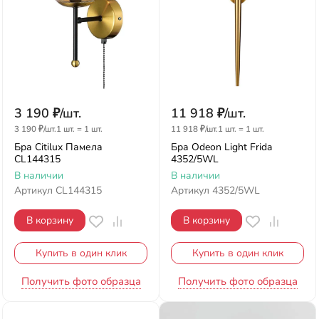
3 190
₽
/
шт.
11 918
₽
/
шт.
3 190
₽
/
шт.
1 шт.
=
1
шт.
11 918
₽
/
шт.
1 шт.
=
1
шт.
Бра Citilux Памела
Бра Odeon Light Frida
CL144315
4352/5WL
В наличии
В наличии
Артикул
CL144315
Артикул
4352/5WL
В корзину
В корзину
Купить в один клик
Купить в один клик
Получить фото образца
Получить фото образца