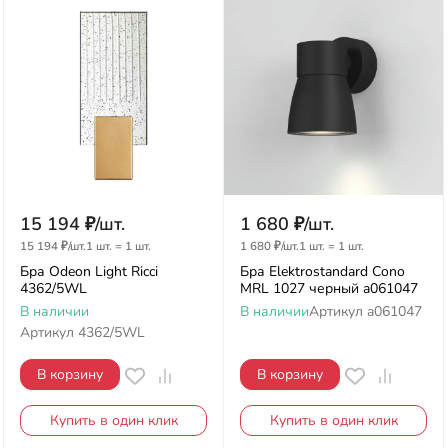
15 194
₽
/
шт.
1 680
₽
/
шт.
15 194
₽
/
шт.
1 шт.
=
1
шт.
1 680
₽
/
шт.
1 шт.
=
1
шт.
Бра Odeon Light Ricci
Бра Elektrostandard Cono
4362/5WL
MRL 1027 черный a061047
В наличии
В наличии
Артикул
a061047
Артикул
4362/5WL
В корзину
В корзину
Купить в один клик
Купить в один клик