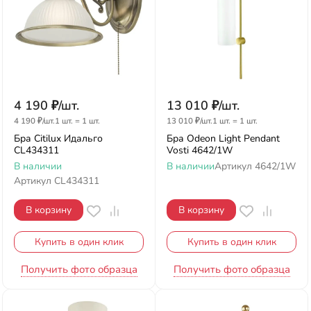
4 190
₽
/
шт.
13 010
₽
/
шт.
4 190
₽
/
шт.
1 шт.
=
1
шт.
13 010
₽
/
шт.
1 шт.
=
1
шт.
Бра Citilux Идальго
Бра Odeon Light Pendant
CL434311
Vosti 4642/1W
В наличии
В наличии
Артикул
4642/1W
Артикул
CL434311
В корзину
В корзину
Купить в один клик
Купить в один клик
Получить фото образца
Получить фото образца