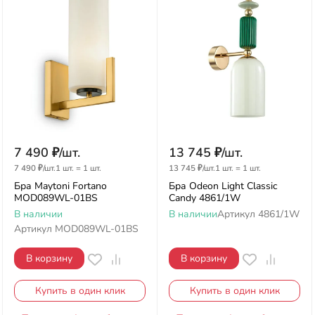
7 490
₽
/
шт.
13 745
₽
/
шт.
7 490
₽
/
шт.
1 шт.
=
1
шт.
13 745
₽
/
шт.
1 шт.
=
1
шт.
Бра Maytoni Fortano
Бра Odeon Light Classic
MOD089WL-01BS
Candy 4861/1W
В наличии
В наличии
Артикул
4861/1W
Артикул
MOD089WL-01BS
В корзину
В корзину
Купить в один клик
Купить в один клик