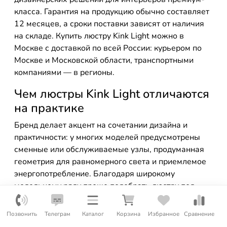
класса. Гарантия на продукцию обычно составляет
12 месяцев, а сроки поставки зависят от наличия
на складе. Купить люстру Kink Light можно в
Москве с доставкой по всей России: курьером по
Москве и Московской области, транспортными
компаниями — в регионы.
Чем люстры Kink Light отличаются
на практике
Бренд делает акцент на сочетании дизайна и
практичности: у многих моделей предусмотрены
сменные или обслуживаемые узлы, продуманная
геометрия для равномерного света и приемлемое
энергопотребление. Благодаря широкому
модельному ряду проще подобрать люстру под
конкретные габариты комнаты и ее назначение.
Позвонить
Телеграм
Каталог
Корзина
Избранное
Сравнение
Подбор по площади и яркости: