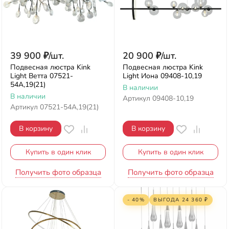
39 900
₽
/
шт.
20 900
₽
/
шт.
Подвесная люстра Kink
Подвесная люстра Kink
Light Ветта 07521-
Light Иона 09408-10,19
54A,19(21)
В наличии
В наличии
Артикул
09408-10,19
Артикул
07521-54A,19(21)
В корзину
В корзину
Купить в один клик
Купить в один клик
Получить фото образца
Получить фото образца
- 40%
ВЫГОДА
24 360
₽