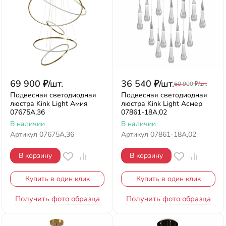
69 900
₽
/
шт.
36 540
₽
/
шт.
60 900
₽
/
шт.
Подвесная светодиодная
Подвесная светодиодная
люстра Kink Light Амия
люстра Kink Light Асмер
07675A,36
07861-18A,02
В наличии
В наличии
Артикул
07675A,36
Артикул
07861-18A,02
В корзину
В корзину
Купить в один клик
Купить в один клик
Получить фото образца
Получить фото образца