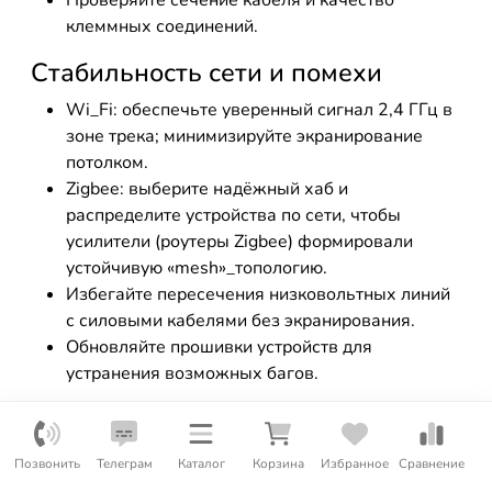
Проверяйте сечение кабеля и качество
клеммных соединений.
Стабильность сети и помехи
Wi_Fi: обеспечьте уверенный сигнал 2,4 ГГц в
зоне трека; минимизируйте экранирование
потолком.
Zigbee: выберите надёжный хаб и
распределите устройства по сети, чтобы
усилители (роутеры Zigbee) формировали
устойчивую «mesh»_топологию.
Избегайте пересечения низковольтных линий
с силовыми кабелями без экранирования.
Обновляйте прошивки устройств для
устранения возможных багов.
Совместимость элементов и
типовые ошибки
Позвонить
Телеграм
Каталог
Корзина
Избранное
Сравнение
Несоответствие напряжения: умный модуль 48