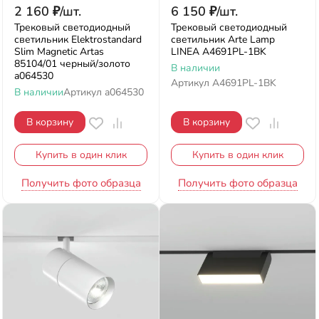
2 160
₽
/
шт.
6 150
₽
/
шт.
Трековый светодиодный
Трековый светодиодный
светильник Elektrostandard
светильник Arte Lamp
Slim Magnetic Artas
LINEA A4691PL-1BK
85104/01 черный/золото
В наличии
a064530
Артикул
A4691PL-1BK
В наличии
Артикул
a064530
В корзину
В корзину
Купить в один клик
Купить в один клик
Получить фото образца
Получить фото образца