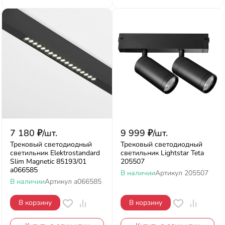
7 180
₽
/
шт.
9 999
₽
/
шт.
Трековый светодиодный
Трековый светодиодный
светильник Elektrostandard
светильник Lightstar Teta
Slim Magnetic 85193/01
205507
a066585
В наличии
Артикул
205507
В наличии
Артикул
a066585
В корзину
В корзину