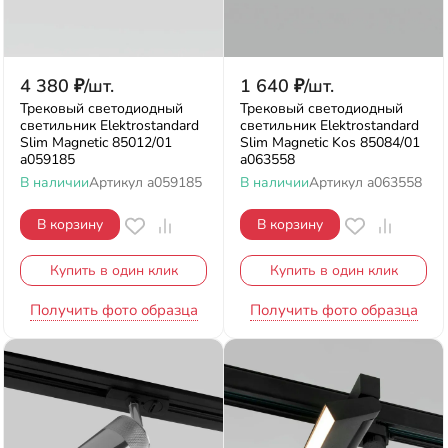
4 380
₽
/
шт.
1 640
₽
/
шт.
Трековый светодиодный
Трековый светодиодный
светильник Elektrostandard
светильник Elektrostandard
Slim Magnetic 85012/01
Slim Magnetic Kos 85084/01
a059185
a063558
В наличии
Артикул
a059185
В наличии
Артикул
a063558
В корзину
В корзину
Купить в один клик
Купить в один клик
Получить фото образца
Получить фото образца