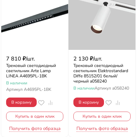
7 810
₽
/
шт.
2 130
₽
/
шт.
Трековый светодиодный
Трековый светодиодный
светильник Arte Lamp
светильник Elektrostandard
LINEA A4695PL-1BK
Diffe 85152/01 белый/
черный a058240
В наличии
В наличии
Артикул
a058240
Артикул
A4695PL-1BK
В корзину
В корзину
Купить в один клик
Купить в один клик
Получить фото образца
Получить фото образца