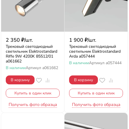
2 350
₽
/
шт.
1 900
₽
/
шт.
Трековый светодиодный
Трековый светодиодный
светильник Elektrostandard
светильник Elektrostandard
Riffe 9W 4200K 85512/01
Arda a057444
a061662
В наличии
Артикул
a057444
В наличии
Артикул
a061662
В корзину
В корзину
Купить в один клик
Купить в один клик
Получить фото образца
Получить фото образца