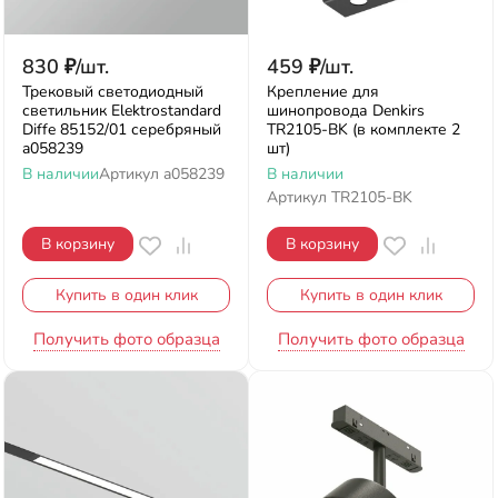
830
₽
/
шт.
459
₽
/
шт.
Трековый светодиодный
Крепление для
светильник Elektrostandard
шинопровода Denkirs
Diffe 85152/01 серебряный
TR2105-BK (в комплекте 2
a058239
шт)
В наличии
Артикул
a058239
В наличии
Артикул
TR2105-BK
В корзину
В корзину
Купить в один клик
Купить в один клик
Получить фото образца
Получить фото образца