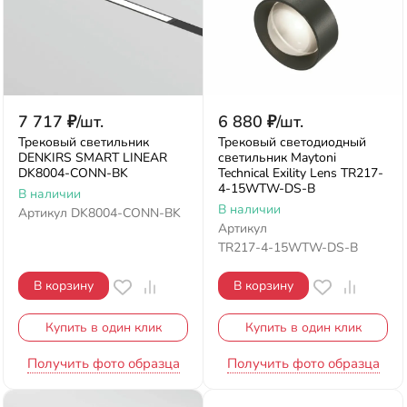
7 717
₽
/
шт.
6 880
₽
/
шт.
Трековый светильник
Трековый светодиодный
DENKIRS SMART LINEAR
светильник Maytoni
DK8004-CONN-BK
Technical Exility Lens TR217-
4-15WTW-DS-B
В наличии
В наличии
Артикул
DK8004-CONN-BK
Артикул
TR217-4-15WTW-DS-B
В корзину
В корзину
Купить в один клик
Купить в один клик
Получить фото образца
Получить фото образца