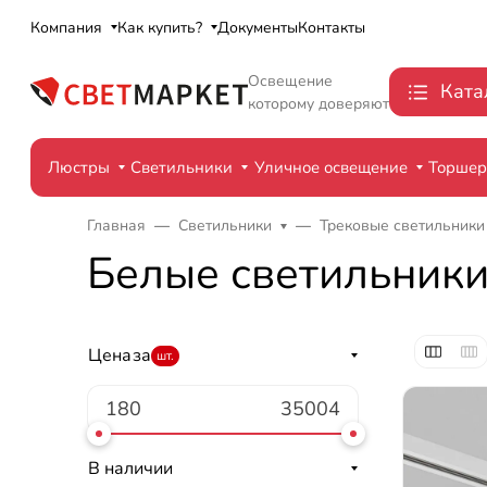
Компания
Как купить?
Документы
Контакты
Освещение
Ката
которому доверяют
Люстры
Светильники
Уличное освещение
Торше
Главная
Светильники
Трековые светильники
Белые светильник
Цена
за
шт.
В наличии