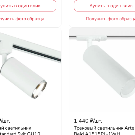
упить в один клик
Купить в один клик
лучить фото образца
Получить фото образц
₽
/
шт.
1 440
₽
/
шт.
й светильник
Трековый светильник Arte
standard Svit GU10
Beid A1515PL-1WH