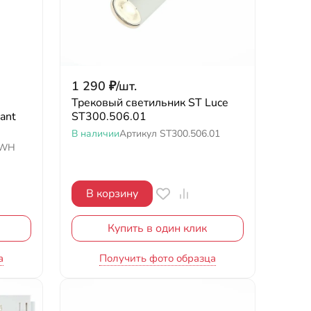
1 290
₽
/
шт.
Трековый светильник ST Luce
ant
ST300.506.01
В наличии
Артикул
ST300.506.01
1WH
В корзину
Купить в один клик
а
Получить фото образца