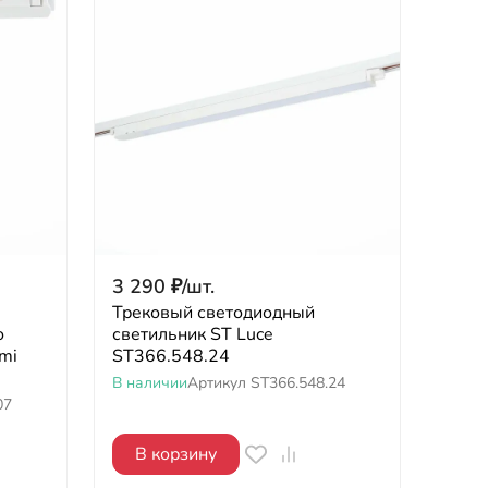
3 290
₽
/
шт.
Трековый светодиодный
о
светильник ST Luce
mi
ST366.548.24
В наличии
Артикул
ST366.548.24
07
В корзину