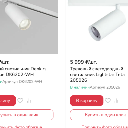
₽
/
шт.
5 999
₽
/
шт.
й светильник Denkirs
Трековый светодиодный
Tube DK6202-WH
светильник Lightstar Teta
205026
ии
Артикул
DK6202-WH
В наличии
Артикул
205026
рзину
В корзину
упить в один клик
Купить в один клик
лучить фото образца
Получить фото образц