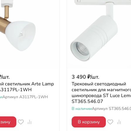
₽
/
шт.
3 490
₽
/
шт.
й светильник Arte Lamp
Трековый светодиодный
 A3117PL-1WH
светильник для магнитног
шинопровода ST Luce Lem
ии
Артикул
A3117PL-1WH
ST365.546.07
В наличии
Артикул
ST365.546.
рзину
В корзину