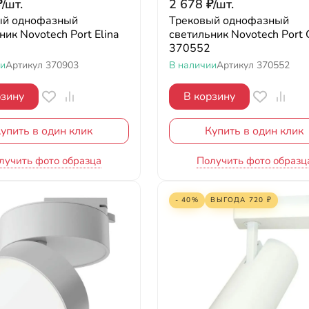
₽
/
шт.
2 678
₽
/
шт.
ый однофазный
Трековый однофазный
ник Novotech Port Elina
светильник Novotech Port 
370552
ии
Артикул
370903
В наличии
Артикул
370552
рзину
В корзину
упить в один клик
Купить в один клик
лучить фото образца
Получить фото образц
- 40%
ВЫГОДА
720
₽