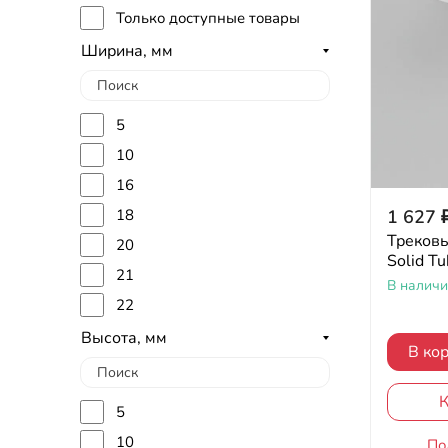
Только доступные товары
Ширина, мм
5
10
16
18
1 627
Трековы
20
Solid 
21
В налич
22
23
Высота, мм
В ко
25
26
К
5
28
10
По