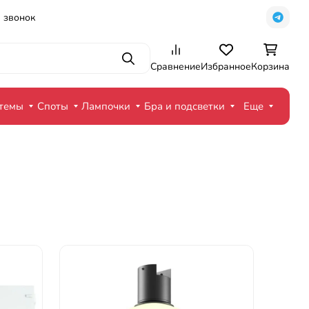
 звонок
Поиск
Сравнение
Избранное
Корзина
стемы
Споты
Лампочки
Бра и подсветки
Еще