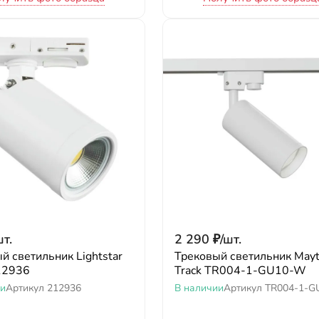
т.
2 290
₽
/
шт.
й светильник Lightstar
Трековый светильник Mayt
12936
Track TR004-1-GU10-W
ии
Артикул
212936
В наличии
Артикул
TR004-1-G