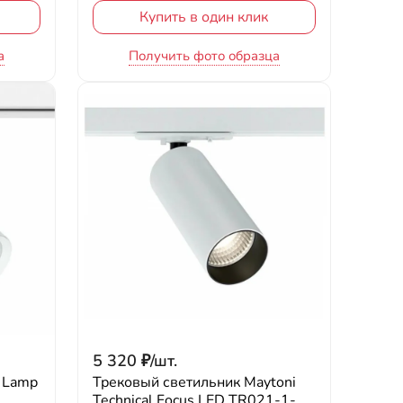
Купить в один клик
а
Получить фото образца
5 320
₽
/
шт.
 Lamp
Трековый светильник Maytoni
Technical Focus LED TR021-1-