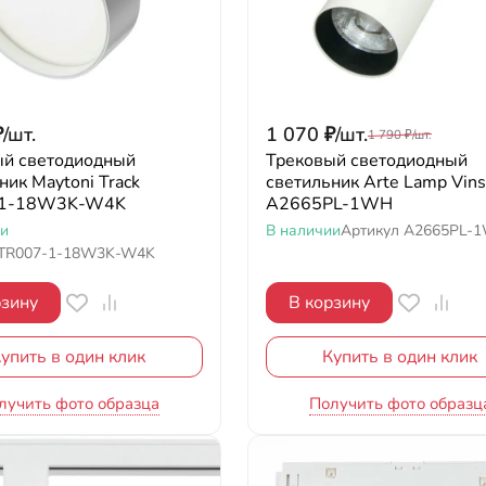
₽
/
шт.
1 070
₽
/
шт.
1 790
₽
/
шт.
ый светодиодный
Трековый светодиодный
ник Maytoni Track
светильник Arte Lamp Vins
-1-18W3K-W4K
A2665PL-1WH
ии
В наличии
Артикул
A2665PL-
TR007-1-18W3K-W4K
рзину
В корзину
упить в один клик
Купить в один клик
лучить фото образца
Получить фото образц