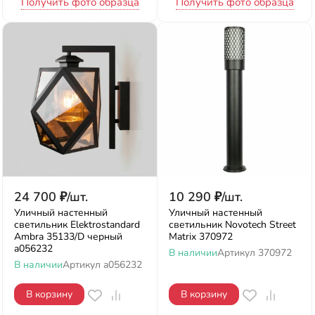
Получить фото образца
Получить фото образца
24 700
₽
/
шт.
10 290
₽
/
шт.
Уличный настенный
Уличный настенный
светильник Elektrostandard
светильник Novotech Street
Ambra 35133/D черный
Matrix 370972
a056232
В наличии
Артикул
370972
В наличии
Артикул
a056232
В корзину
В корзину