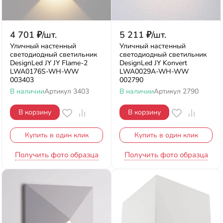
4 701
₽
/
шт.
5 211
₽
/
шт.
Уличный настенный
Уличный настенный
светодиодный светильник
светодиодный светильник
DesignLed JY JY Flame-2
DesignLed JY Konvert
LWA0176S-WH-WW
LWA0029A-WH-WW
003403
002790
В наличии
Артикул
3403
В наличии
Артикул
2790
В корзину
В корзину
Купить в один клик
Купить в один клик
Получить фото образца
Получить фото образца