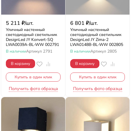
5 211
₽
/
шт.
6 801
₽
/
шт.
Уличный настенный
Уличный настенный
светодиодный светильник
светодиодный светильник
DesignLed JY Konvert-SQ
DesignLed JY Zima-2
LWA0039A-BL-WW 002791
LWA0148B-BL-WW 002805
В наличии
Артикул
2791
В наличии
Артикул
2805
В корзину
В корзину
Купить в один клик
Купить в один клик
Получить фото образца
Получить фото образца