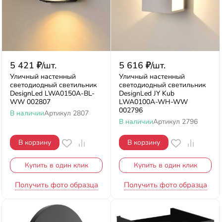
5 421
₽
/
шт.
5 616
₽
/
шт.
Уличный настенный
Уличный настенный
светодиодный светильник
светодиодный светильник
DesignLed LWA0150A-BL-
DesignLed JY Kub
WW 002807
LWA0100A-WH-WW
002796
В наличии
Артикул
2807
В наличии
Артикул
2796
В корзину
В корзину
Купить в один клик
Купить в один клик
Получить фото образца
Получить фото образца