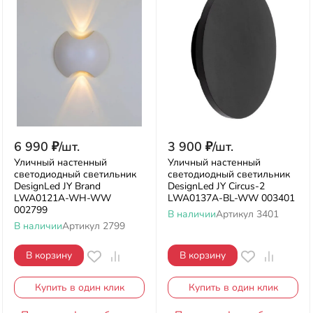
6 990
₽
/
шт.
3 900
₽
/
шт.
Уличный настенный
Уличный настенный
светодиодный светильник
светодиодный светильник
DesignLed JY Brand
DesignLed JY Circus-2
LWA0121A-WH-WW
LWA0137A-BL-WW 003401
002799
В наличии
Артикул
3401
В наличии
Артикул
2799
В корзину
В корзину
Купить в один клик
Купить в один клик