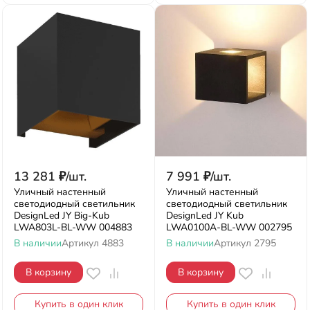
13 281
₽
/
шт.
7 991
₽
/
шт.
Уличный настенный
Уличный настенный
светодиодный светильник
светодиодный светильник
DesignLed JY Big-Kub
DesignLed JY Kub
LWA803L-BL-WW 004883
LWA0100A-BL-WW 002795
В наличии
Артикул
4883
В наличии
Артикул
2795
В корзину
В корзину
Купить в один клик
Купить в один клик