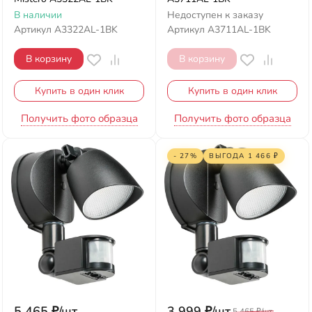
В наличии
Недоступен к заказу
Артикул
A3322AL-1BK
Артикул
A3711AL-1BK
В корзину
В корзину
Купить в один клик
Купить в один клик
Получить фото образца
Получить фото образца
- 27%
ВЫГОДА
1 466
₽
5 465
₽
/
шт.
3 999
₽
/
шт.
5 465
₽
/
шт.