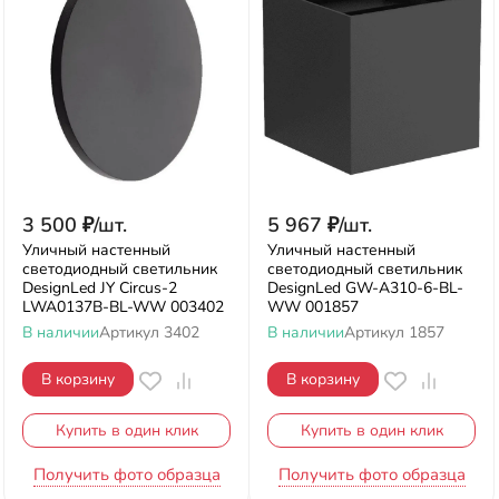
3 500
₽
/
шт.
5 967
₽
/
шт.
Уличный настенный
Уличный настенный
светодиодный светильник
светодиодный светильник
DesignLed JY Circus-2
DesignLed GW-A310-6-BL-
LWA0137B-BL-WW 003402
WW 001857
В наличии
Артикул
3402
В наличии
Артикул
1857
В корзину
В корзину
Купить в один клик
Купить в один клик
Получить фото образца
Получить фото образца