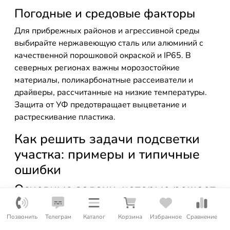
Погодные и средовые факторы
Для прибрежных районов и агрессивной среды
выбирайте нержавеющую сталь или алюминий с
качественной порошковой окраской и IP65. В
северных регионах важны морозостойкие
материалы, поликарбонатные рассеиватели и
драйверы, рассчитанные на низкие температуры.
Защита от УФ предотвращает выцветание и
растрескивание пластика.
Как решить задачи подсветки
участка: примеры и типичные
ошибки
Основные задачи, которые решает
наружное бра
Позвонить
Телеграм
Каталог
Корзина
Избранное
Сравнение
Светильник уличный настенный — универсальный