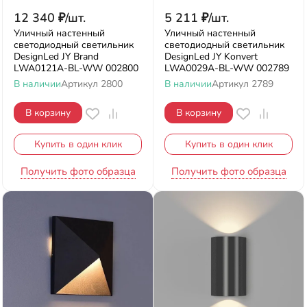
12 340
₽
/
шт.
5 211
₽
/
шт.
Уличный настенный
Уличный настенный
светодиодный светильник
светодиодный светильник
DesignLed JY Brand
DesignLed JY Konvert
LWA0121A-BL-WW 002800
LWA0029A-BL-WW 002789
В наличии
Артикул
2800
В наличии
Артикул
2789
В корзину
В корзину
Купить в один клик
Купить в один клик
Получить фото образца
Получить фото образца