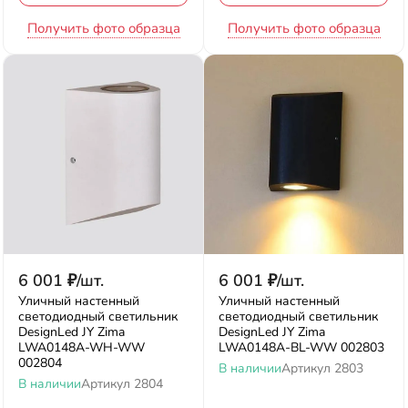
Получить фото образца
Получить фото образца
6 001
₽
/
шт.
6 001
₽
/
шт.
Уличный настенный
Уличный настенный
светодиодный светильник
светодиодный светильник
DesignLed JY Zima
DesignLed JY Zima
LWA0148A-WH-WW
LWA0148A-BL-WW 002803
002804
В наличии
Артикул
2803
В наличии
Артикул
2804