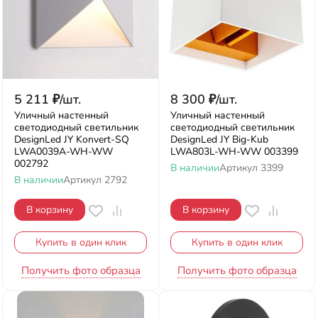
5 211
₽
/
шт.
8 300
₽
/
шт.
Уличный настенный
Уличный настенный
светодиодный светильник
светодиодный светильник
DesignLed JY Konvert-SQ
DesignLed JY Big-Kub
LWA0039A-WH-WW
LWA803L-WH-WW 003399
002792
В наличии
Артикул
3399
В наличии
Артикул
2792
В корзину
В корзину
Купить в один клик
Купить в один клик
Получить фото образца
Получить фото образца