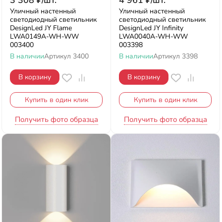
3 308
₽
/
шт.
4 961
₽
/
шт.
Уличный настенный
Уличный настенный
светодиодный светильник
светодиодный светильник
DesignLed JY Flame
DesignLed JY Infinity
LWA0149A-WH-WW
LWA0040A-WH-WW
003400
003398
В наличии
Артикул
3400
В наличии
Артикул
3398
В корзину
В корзину
Купить в один клик
Купить в один клик
Получить фото образца
Получить фото образца