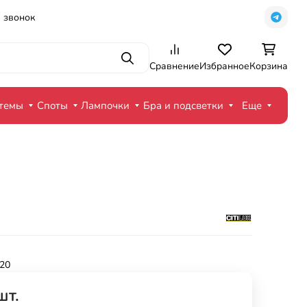
 звонок
Поиск
Сравнение
Избранное
Корзина
стемы
Споты
Лампочки
Бра и подсветки
Еще
20
шт.