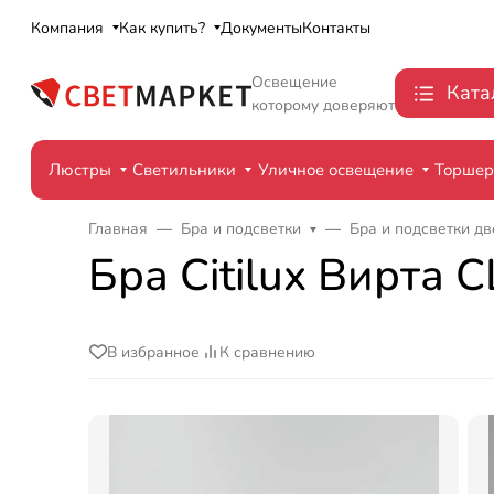
Компания
Как купить?
Документы
Контакты
Освещение
Ката
которому доверяют
Люстры
Светильники
Уличное освещение
Торше
Главная
Бра и подсветки
Бра и подсветки д
Бра Citilux Вирта 
В избранное
К сравнению