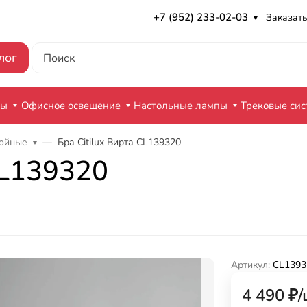
+7 (952) 233-02-03
Заказать
лог
ры
Офисное освещение
Настольные лампы
Трековые си
войные
Бра Citilux Вирта CL139320
CL139320
Артикул:
CL1393
4 490
₽
/