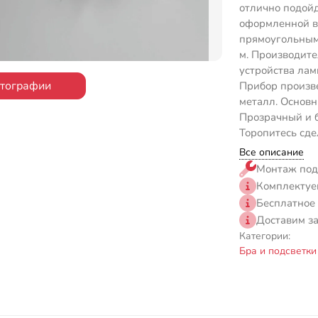
отлично подойд
оформленной в 
прямоугольным
м. Производите
устройства лам
отографии
Прибор произве
металл. Основн
Прозрачный и б
Торопитесь сде
Все описание
Монтаж под
Комплектуе
Бесплатное
Доставим з
Категории:
Бра и подсветк