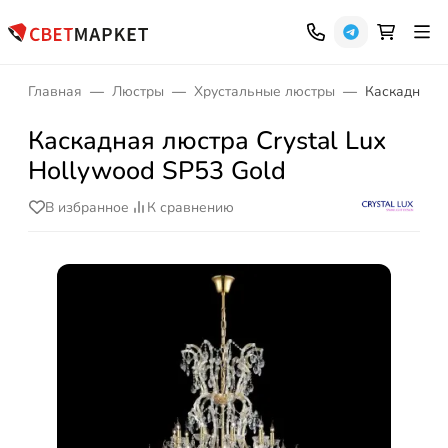
Главная
Люстры
Хрустальные люстры
Каскадная л
Каскадная люстра Crystal Lux
Hollywood SP53 Gold
В избранное
К сравнению