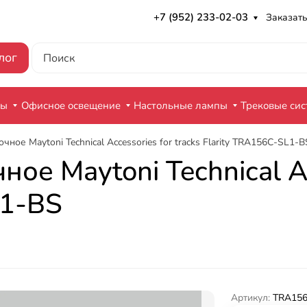
+7 (952) 233-02-03
Заказать
лог
ры
Офисное освещение
Настольные лампы
Трековые си
ное Maytoni Technical Accessories for tracks Flarity TRA156C-SL1-B
е Maytoni Technical Acc
L1-BS
Артикул:
TRA156