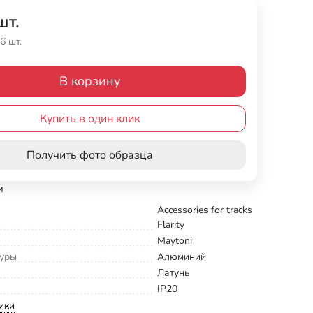
шт.
6 шт.
В корзину
Купить в один клик
Получить фото образца
и
Accessories for tracks
Flarity
Maytoni
туры
Алюминий
Латунь
IP20
ики