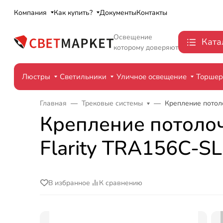
Компания
Как купить?
Документы
Контакты
Освещение
Ката
которому доверяют
Люстры
Светильники
Уличное освещение
Торше
Главная
Трековые системы
Крепление потолоч
Крепление потолочно
Flarity TRA156C-S
В избранное
К сравнению