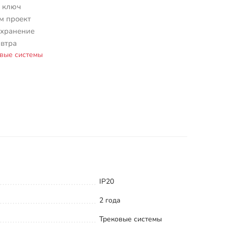
 ключ
м проект
 хранение
автра
вые системы
IP20
2 года
Трековые системы