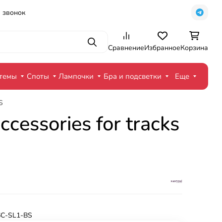
 звонок
Поиск
Сравнение
Избранное
Корзина
стемы
Споты
Лампочки
Бра и подсветки
Еще
S
essories for tracks
C-SL1-BS