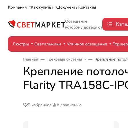
Компания
Как купить?
Документы
Контакты
Освещение
Ката
которому доверяют
Люстры
Светильники
Уличное освещение
Торше
Главная
Трековые системы
Крепление потолоч
Крепление потолочно
Flarity TRA158C-I
В избранное
К сравнению