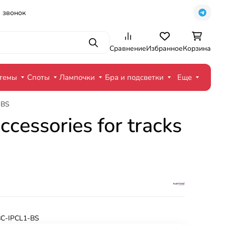
 звонок
Поиск
Сравнение
Избранное
Корзина
стемы
Споты
Лампочки
Бра и подсветки
Еще
-BS
essories for tracks
C-IPCL1-BS