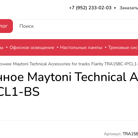
+7 (952) 233-02-03
Заказать
лог
ры
Офисное освещение
Настольные лампы
Трековые си
ное Maytoni Technical Accessories for tracks Flarity TRA158C-IPCL1
е Maytoni Technical Acc
PCL1-BS
Артикул:
TRA158