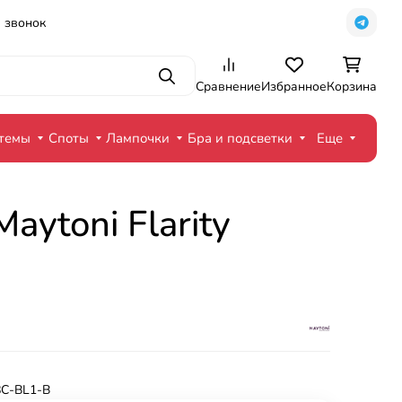
 звонок
Поиск
Сравнение
Избранное
Корзина
стемы
Споты
Лампочки
Бра и подсветки
Еще
ytoni Flarity
C-BL1-B