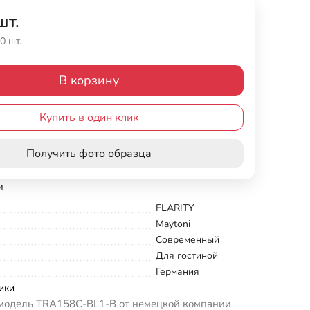
шт.
0 шт.
В корзину
Купить в один клик
Получить фото образца
и
FLARITY
Maytoni
Современный
Для гостиной
Германия
ики
модель TRA158C-BL1-B от немецкой компании