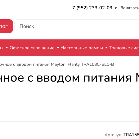
+7 (952) 233-02-03
Заказать
лог
ры
Офисное освещение
Настольные лампы
Трековые си
чное с вводом питания Maytoni Flarity TRA158C-BL1-B
ое с вводом питания Ma
Артикул:
TRA158