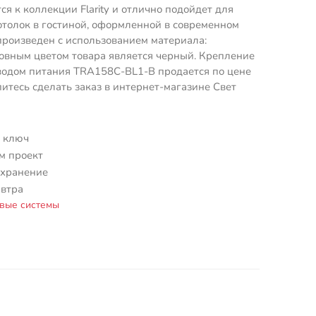
ся к коллекции Flarity и отлично подойдет для
отолок в гостиной, оформленной в современном
произведен с использованием материала:
овным цветом товара является черный. Крепление
водом питания TRA158C-BL1-B продается по цене
питесь сделать заказ в интернет-магазине Свет
 ключ
м проект
 хранение
автра
вые системы