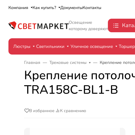
Компания
Как купить?
Документы
Контакты
Освещение
Ката
которому доверяют
Люстры
Светильники
Уличное освещение
Торше
Главная
Трековые системы
Крепление потоло
Крепление потолочн
TRA158C-BL1-B
В избранное
К сравнению