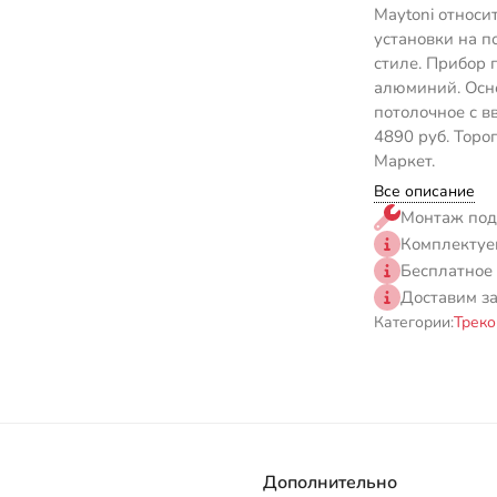
Maytoni относит
установки на п
стиле. Прибор 
алюминий. Осн
потолочное с в
4890 руб. Торо
Маркет.
Все описание
Монтаж под
Комплектуе
Бесплатное
Доставим з
Категории:
Треко
Дополнительно