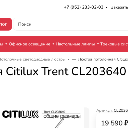
+7 (952) 233-02-03
Заказать
лог
ры
Офисное освещение
Настольные лампы
Трековые си
Потолочные светодиодные люстры
Люстра потолочная Citilu
Citilux Trent CL203640
Артикул:
CL2036
19 590