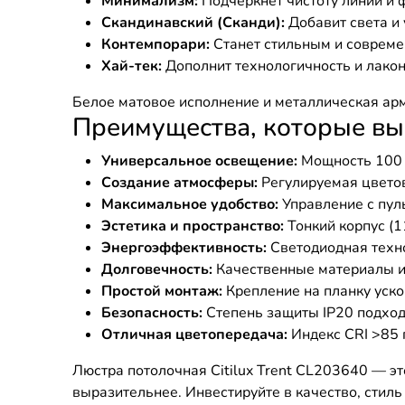
Минимализм:
Подчеркнет чистоту линий и 
Скандинавский (Сканди):
Добавит света и 
Контемпорари:
Станет стильным и совреме
Хай-тек:
Дополнит технологичность и лакон
Белое матовое исполнение и металлическая арм
Преимущества, которые вы п
Универсальное освещение:
Мощность 100 В
Создание атмосферы:
Регулируемая цветов
Максимальное удобство:
Управление с пул
Эстетика и пространство:
Тонкий корпус (1
Энергоэффективность:
Светодиодная техно
Долговечность:
Качественные материалы и с
Простой монтаж:
Крепление на планку уско
Безопасность:
Степень защиты IP20 подход
Отличная цветопередача:
Индекс CRI >85 г
Люстра потолочная Citilux Trent CL203640 — эт
выразительнее. Инвестируйте в качество, стиль 