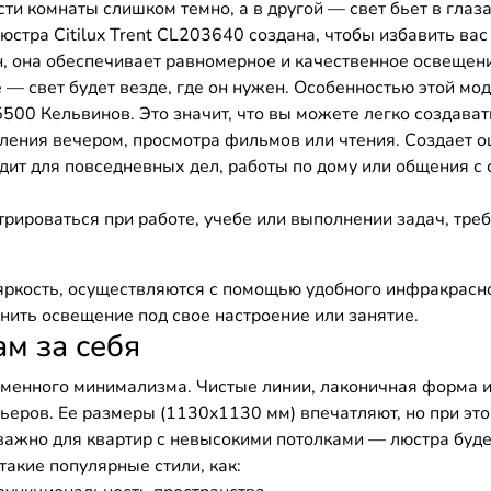
асти комнаты слишком темно, а в другой — свет бьет в гла
стра Citilux Trent CL203640 создана, чтобы избавить вас 
, она обеспечивает равномерное и качественное освеще
 — свет будет везде, где он нужен. Особенностью этой м
5500 Кельвинов. Это значит, что вы можете легко создава
ления вечером, просмотра фильмов или чтения. Создает о
ит для повседневных дел, работы по дому или общения с 
рироваться при работе, учебе или выполнении задач, тр
 яркость, осуществляются с помощью удобного инфракрасн
нить освещение под свое настроение или занятие.
ам за себя
еменного минимализма. Чистые линии, лаконичная форма и
ров. Ее размеры (1130x1130 мм) впечатляют, но при этом
важно для квартир с невысокими потолками — люстра будет
такие популярные стили, как: