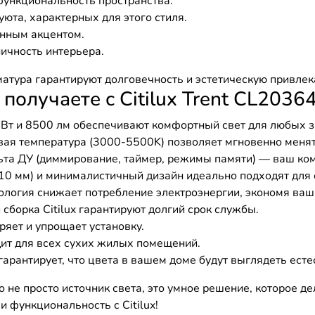
функциональность пространства.
уюта, характерных для этого стиля.
нным акцентом.
ичность интерьера.
атура гарантируют долговечность и эстетическую привлека
олучаете с Citilux Trent CL20364
т и 8500 лм обеспечивают комфортный свет для любых з
ая температура (3000-5500K) позволяет мгновенно менят
ьта ДУ (диммирование, таймер, режимы памяти) — ваш ко
10 мм) и минималистичный дизайн идеально подходят для 
логия снижает потребление электроэнергии, экономя ваш
борка Citilux гарантируют долгий срок службы.
ряет и упрощает установку.
ит для всех сухих жилых помещений.
арантирует, что цвета в вашем доме будут выглядеть есте
о не просто источник света, это умное решение, которое 
и функциональность с Citilux!