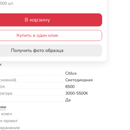
000 шт.
В корзину
Купить в один клик
Получить фото образца
и
Citilux
сновной)
Светодиодная
 lm
8500
ратура
3000-5500K
Да
ики
 ключ
м проект
 хранение