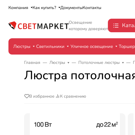
Компания
Как купить?
Документы
Контакты
Освещение
Ката
которому доверяют
Люстры
Светильники
Уличное освещение
Торше
Главная
Люстры
Потолочные люстры
Люстра потолочная 
В избранное
К сравнению