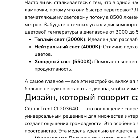
Часто ли вы сталкиваетесь с тем, что в одной ч
лампочки, потому что они быстро перегорают? Лю
впечатляющему световому потоку в 8500 люмен
метров. Забудьте о темных углах и дискомфорте
цветовой температуры в диапазоне от 3000 до 
Теплый свет (3000K):
Идеален для расслаб
Нейтральный свет (4000K):
Отлично подход
цветов.
Холодный свет (5500K):
Помогает сконцент
продуктивность.
А самое главное — все эти настройки, включая
больше не нужно вставать с дивана, чтобы изме
Дизайн, который говорит с
Citilux Trent CL203640 — это воплощение совр
универсальным решением для множества интерье
создает ощущения громоздкости. Это особенно 
пространство. Эта модель идеально впишется в 