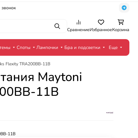
 звонок
Поиск
Сравнение
Избранное
Корзина
стемы
Споты
Лампочки
Бра и подсветки
Еще
cks Flexity TRA200BB-11B
тания Maytoni
RA200BB-11B
BB-11B