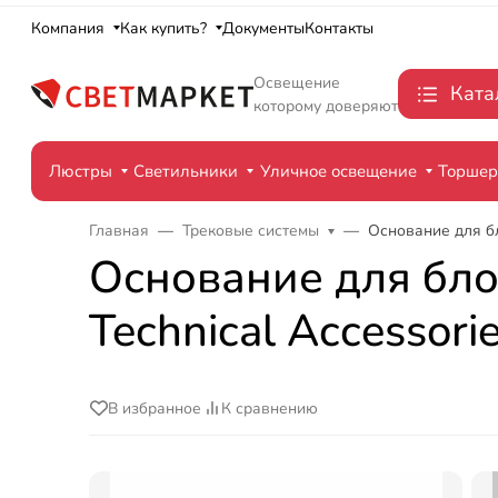
Компания
Как купить?
Документы
Контакты
Освещение
Ката
которому доверяют
Люстры
Светильники
Уличное освещение
Торше
Главная
Трековые системы
Основание для бло
Основание для бло
Technical Accessori
В избранное
К сравнению