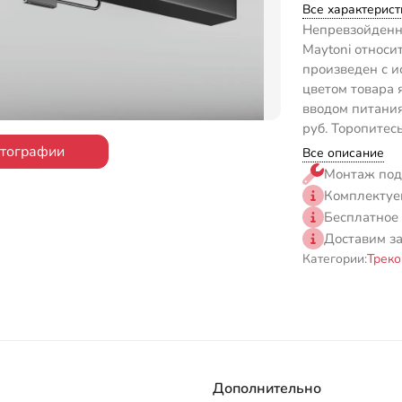
Все характерист
Непревзойденн
Maytoni относит
произведен с и
цветом товара 
вводом питания
руб. Торопитес
отографии
Все описание
Монтаж под
Комплектуе
Бесплатное
Доставим з
Категории:
Треко
Дополнительно