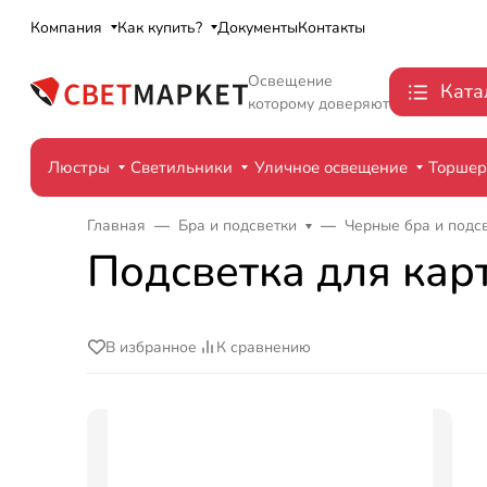
Компания
Как купить?
Документы
Контакты
Освещение
Ката
которому доверяют
Люстры
Светильники
Уличное освещение
Торше
Главная
Бра и подсветки
Черные бра и подс
Подсветка для кар
В избранное
К сравнению