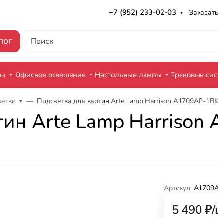
+7 (952) 233-02-03
Заказать
лог
ры
Офисное освещение
Настольные лампы
Трековые си
ветки
Подсветка для картин Arte Lamp Harrison A1709AP-1B
тин Arte Lamp Harriso
Артикул:
A1709
5 490
₽
/