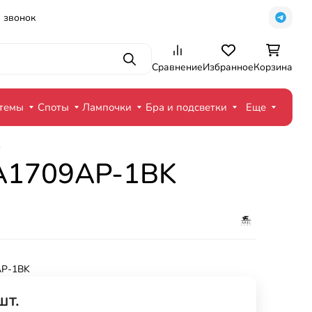
 звонок
Поиск
Сравнение
Избранное
Корзина
стемы
Споты
Лампочки
Бра и подсветки
Еще
K
n A1709AP-1BK
AP-1BK
шт.