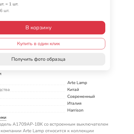
шт.
=
1
шт.
6 шт.
В корзину
Купить в один клик
Получить фото образца
и
Arte Lamp
дства
Китай
Современный
Италия
Harrison
ики
одель A1709AP-1BK со встроенным выключателем
 компании Arte Lamp относится к коллекции