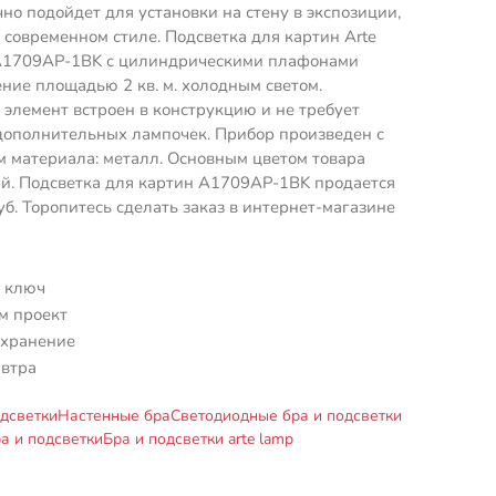
чно подойдет для установки на стену в экспозиции,
современном стиле. Подсветка для картин Arte
 A1709AP-1BK с цилиндрическими плафонами
ние площадью 2 кв. м. холодным светом.
элемент встроен в конструкцию и не требует
дополнительных лампочек. Прибор произведен с
 материала: металл. Основным цветом товара
й. Подсветка для картин A1709AP-1BK продается
уб. Торопитесь сделать заказ в интернет-магазине
 ключ
м проект
 хранение
автра
дсветки
Настенные бра
Светодиодные бра и подсветки
а и подсветки
Бра и подсветки arte lamp