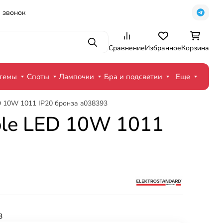
 звонок
Поиск
Сравнение
Избранное
Корзина
стемы
Споты
Лампочки
Бра и подсветки
Еще
ED 10W 1011 IP20 бронза a038393
mple LED 10W 1011
3