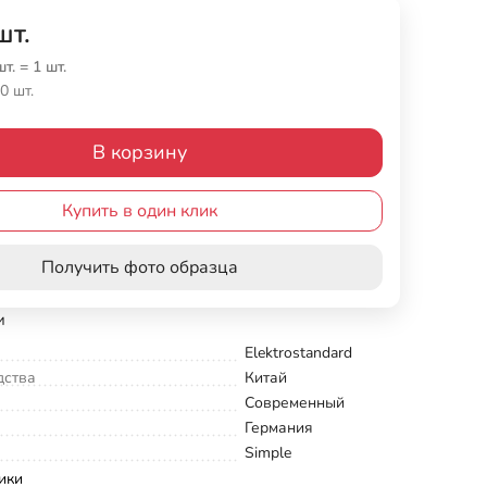
шт.
шт.
=
1
шт.
0 шт.
В корзину
Купить в один клик
Получить фото образца
и
Elektrostandard
дства
Китай
Современный
Германия
Simple
ики