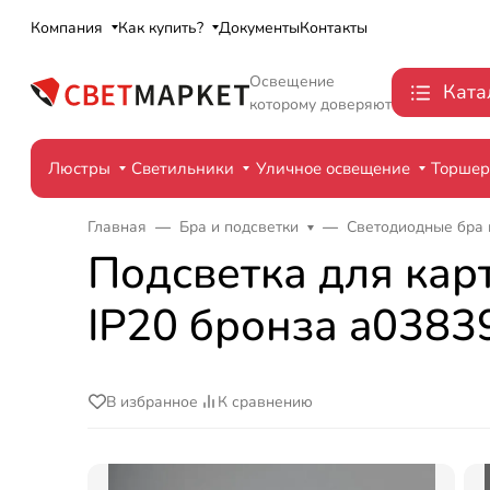
Компания
Как купить?
Документы
Контакты
Освещение
Ката
которому доверяют
Люстры
Светильники
Уличное освещение
Торше
Главная
Бра и подсветки
Светодиодные бра 
Подсветка для кар
IP20 бронза a0383
В избранное
К сравнению