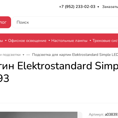
+7 (952) 233-02-03
Заказать
лог
ры
Офисное освещение
Настольные лампы
Трековые си
и подсветки
Подсветка для картин Elektrostandard Simple L
тин Elektrostandard Si
93
Артикул:
a03839