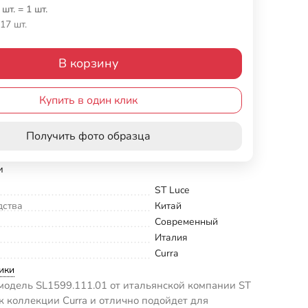
 шт.
=
1
шт.
17 шт.
В корзину
Купить в один клик
Получить фото образца
и
ST Luce
дства
Китай
Современный
Италия
Curra
ики
одель SL1599.111.01 от итальянской компании ST
 к коллекции Curra и отлично подойдет для