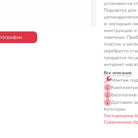
установки на с
Подсветка для 
цилиндрически
м. холодным св
конструкцию и
отографии
лампочек. Приб
пластик и мета
серебристо-ста
продается по ц
интернет-магаз
Все описание
Монтаж под
Комплектуе
Бесплатное
Доставим з
Категории:
Светодиодные б
Современные бр