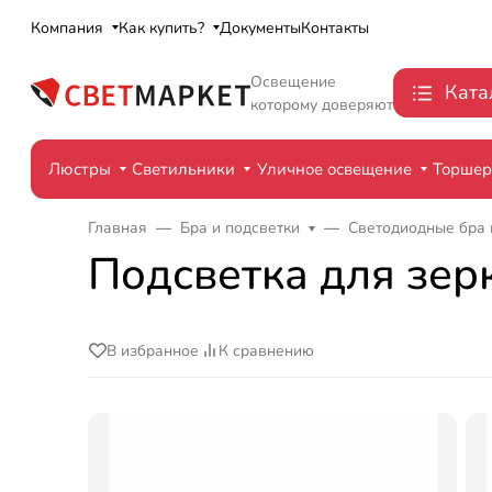
Компания
Как купить?
Документы
Контакты
Освещение
Ката
которому доверяют
Люстры
Светильники
Уличное освещение
Торше
Главная
Бра и подсветки
Светодиодные бра 
Подсветка для зерк
В избранное
К сравнению