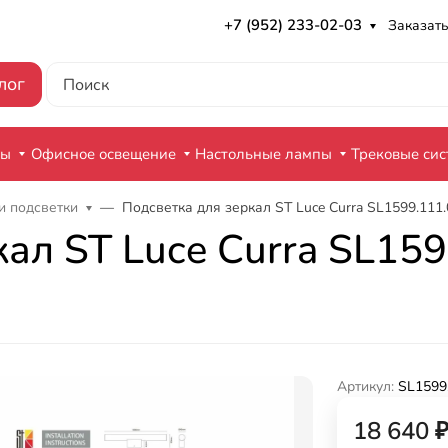
+7 (952) 233-02-03
Заказать
лог
ры
Офисное освещение
Настольные лампы
Трековые си
и подсветки
Подсветка для зеркал ST Luce Curra SL1599.111.
ал ST Luce Curra SL159
Артикул:
SL1599
18 640