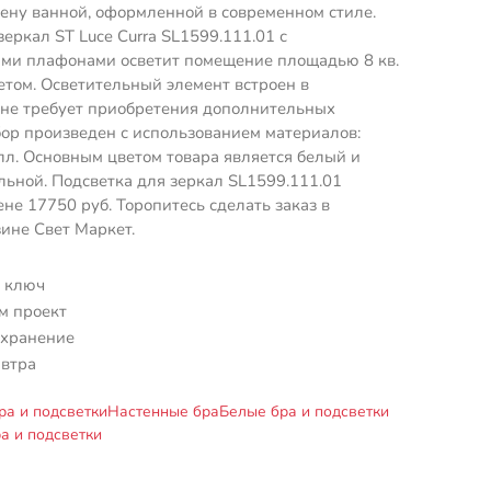
тену ванной, оформленной в современном стиле.
зеркал ST Luce Curra SL1599.111.01 с
ми плафонами осветит помещение площадью 8 кв.
етом. Осветительный элемент встроен в
 не требует приобретения дополнительных
ор произведен с использованием материалов:
лл. Основным цветом товара является белый и
льной. Подсветка для зеркал SL1599.111.01
ене 17750 руб. Торопитесь сделать заказ в
ине Свет Маркет.
 ключ
м проект
 хранение
автра
ра и подсветки
Настенные бра
Белые бра и подсветки
а и подсветки