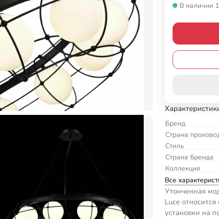
В наличии 1
Характеристик
Бренд
Страна произво
Стиль
Страна бренда
Коллекция
Все характерист
Утонченная мод
Luce относится
установки на п