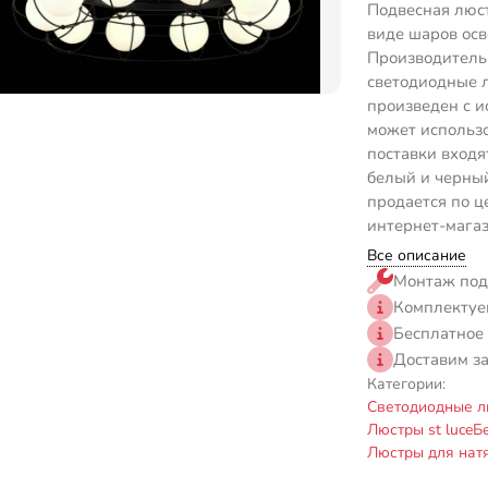
Подвесная люст
виде шаров осв
Производитель 
светодиодные 
произведен с и
может использо
поставки входя
белый и черный
продается по ц
интернет-магаз
Все описание
Монтаж под
Комплектуе
Бесплатное
Доставим з
Категории:
Светодиодные л
Люстры st luce
Б
Люстры для нат