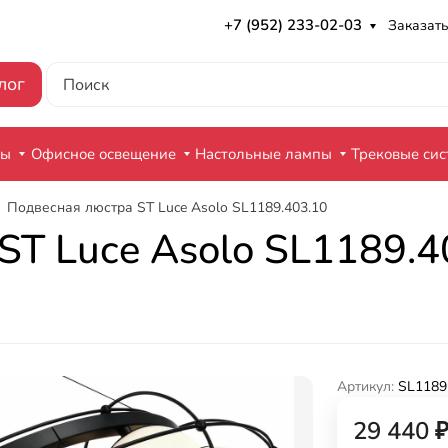
+7 (952) 233-02-03
Заказать
лог
ры
Офисное освещение
Настольные лампы
Трековые си
Подвесная люстра ST Luce Asolo SL1189.403.10
ST Luce Asolo SL1189.4
Артикул:
SL1189
29 440