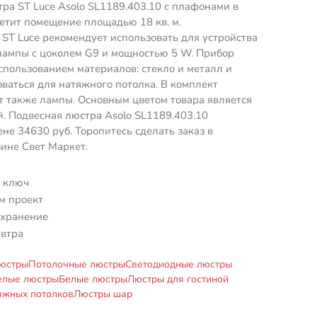
ра ST Luce Asolo SL1189.403.10 с плафонами в
етит помещение площадью 18 кв. м.
ST Luce рекомендует использовать для устройства
лампы с цоколем G9 и мощностью 5 W. Прибор
спользованием материалов: стекло и металл и
ваться для натяжного потолка. В комплект
т также лампы. Основным цветом товара является
. Подвесная люстра Asolo SL1189.403.10
ене 34630 руб. Торопитесь сделать заказ в
ине Свет Маркет.
 ключ
м проект
 хранение
автра
юстры
Потолочные люстры
Светодиодные люстры
елые люстры
Белые люстры
Люстры для гостиной
яжных потолков
Люстры шар