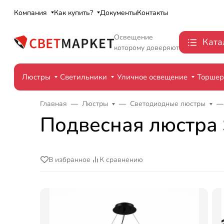
Компания
Как купить?
Документы
Контакты
Освещение
Ката
которому доверяют
Люстры
Светильники
Уличное освещение
Торше
Главная
Люстры
Светодиодные люстры
Подвесная люстра 
В избранное
К сравнению