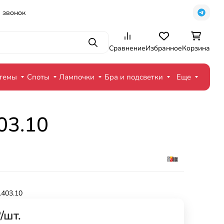
 звонок
Поиск
Сравнение
Избранное
Корзина
стемы
Споты
Лампочки
Бра и подсветки
Еще
03.10
.403.10
₽
/
шт.