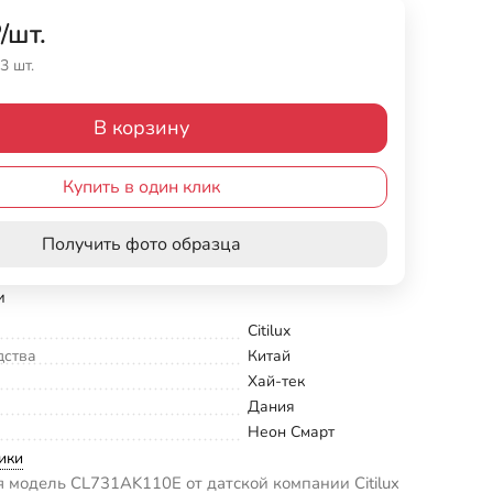
₽
/
шт.
3 шт.
В корзину
Купить в один клик
Получить фото образца
и
Citilux
дства
Китай
Хай-тек
Дания
Неон Смарт
ики
модель CL731AK110E от датской компании Citilux