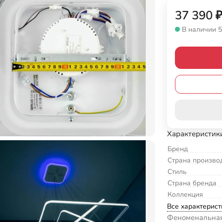
37 390
В наличии 5
Характеристик
Бренд
Страна произво
Стиль
Страна бренда
Коллекция
Все характерист
Феноменальная 