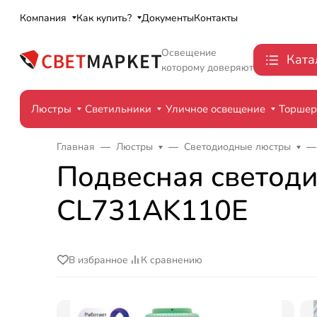
Компания
Как купить?
Документы
Контакты
Освещение
Ката
которому доверяют
Люстры
Светильники
Уличное освещение
Торше
Главная
Люстры
Светодиодные люстры
Подвесная светоди
CL731AK110E
В избранное
К сравнению