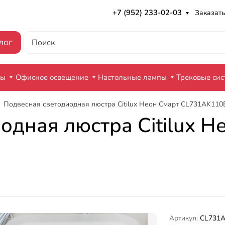
+7 (952) 233-02-03
Заказать
лог
ры
Офисное освещение
Настольные лампы
Трековые си
Подвесная светодиодная люстра Citilux Неон Смарт CL731AK110
одная люстра Citilux Н
Артикул:
CL731A