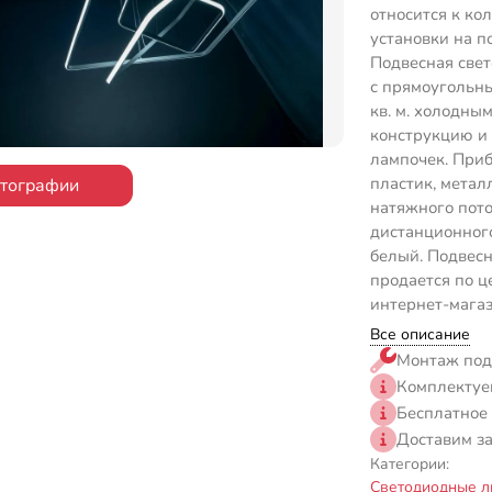
относится к ко
установки на п
Подвесная свет
с прямоугольн
кв. м. холодны
конструкцию и
лампочек. Приб
пластик, метал
отографии
натяжного пото
дистанционного
белый. Подвес
продается по ц
интернет-магаз
Все описание
Монтаж под
Комплектуе
Бесплатное
Доставим з
Категории:
Светодиодные л