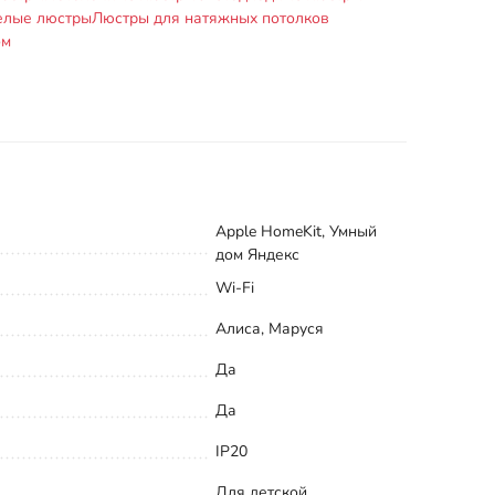
елые люстры
Люстры для натяжных потолков
ом
Apple HomeKit, Умный
дом Яндекс
Wi-Fi
Алиса, Маруся
Да
Да
IP20
Для детской