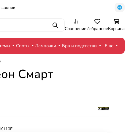
 звонок
Поиск
Сравнение
Избранное
Корзина
стемы
Споты
Лампочки
Бра и подсветки
Еще
E
еон Смарт
K110E