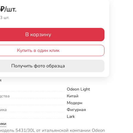
₽
/
шт.
3 шт.
В корзину
Купить в один клик
Получить фото образца
и
Odeon Light
дства
Китай
Модерн
ика
Фигурная
Lark
ики
модель 5431/30L от итальянской компании Odeon