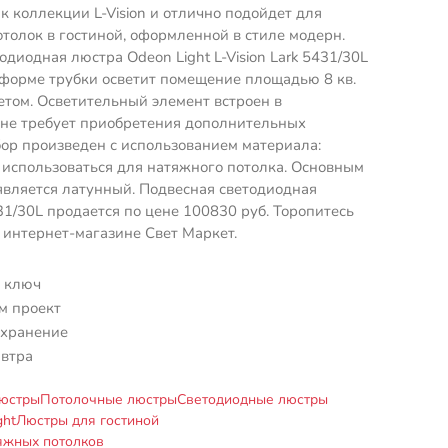
 к коллекции L-Vision и отлично подойдет для
отолок в гостиной, оформленной в стиле модерн.
одиодная люстра Odeon Light L-Vision Lark 5431/30L
форме трубки осветит помещение площадью 8 кв.
етом. Осветительный элемент встроен в
 не требует приобретения дополнительных
ор произведен с использованием материала:
 использоваться для натяжного потолка. Основным
является латунный. Подвесная светодиодная
31/30L продается по цене 100830 руб. Торопитесь
в интернет-магазине Свет Маркет.
 ключ
м проект
 хранение
автра
юстры
Потолочные люстры
Светодиодные люстры
ght
Люстры для гостиной
яжных потолков