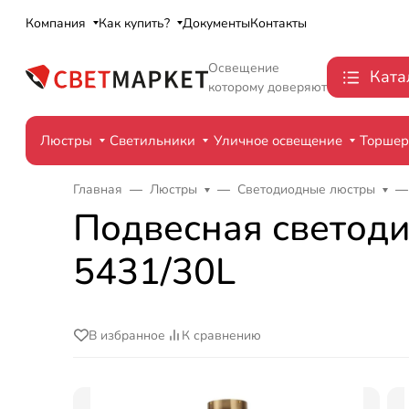
Компания
Как купить?
Документы
Контакты
Освещение
Ката
которому доверяют
Люстры
Светильники
Уличное освещение
Торше
Главная
Люстры
Светодиодные люстры
Подвесная светодио
5431/30L
В избранное
К сравнению