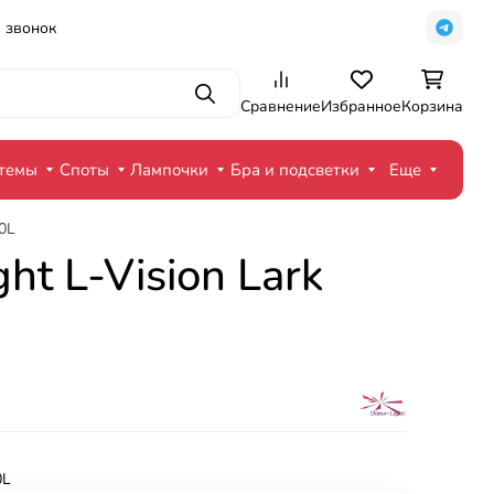
 звонок
Поиск
Сравнение
Избранное
Корзина
стемы
Споты
Лампочки
Бра и подсветки
Еще
0L
t L-Vision Lark
0L