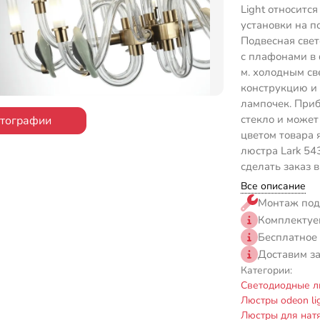
Light относится
установки на п
Подвесная свет
с плафонами в 
м. холодным св
конструкцию и
лампочек. Приб
стекло и может
отографии
цветом товара 
люстра Lark 54
сделать заказ 
Все описание
Монтаж под
Комплектуе
Бесплатное
Доставим з
Категории:
Светодиодные л
Люстры odeon li
Люстры для нат