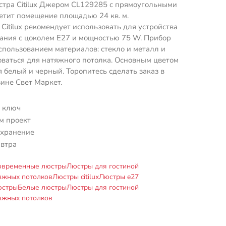
стра Citilux Джером CL129285 с прямоугольными
етит помещение площадью 24 кв. м.
Citilux рекомендует использовать для устройства
ания с цоколем E27 и мощностью 75 W. Прибор
спользованием материалов: стекло и металл и
ваться для натяжного потолка. Основным цветом
я белый и черный. Торопитесь сделать заказ в
ине Свет Маркет.
 ключ
м проект
 хранение
автра
овременные люстры
Люстры для гостиной
яжных потолков
Люстры citilux
Люстры e27
юстры
Белые люстры
Люстры для гостиной
яжных потолков