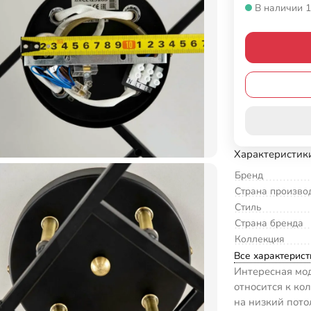
В наличии 1
Характеристик
Бренд
Страна произво
Стиль
Страна бренда
Коллекция
Все характерист
Интересная мод
относится к ко
на низкий пото