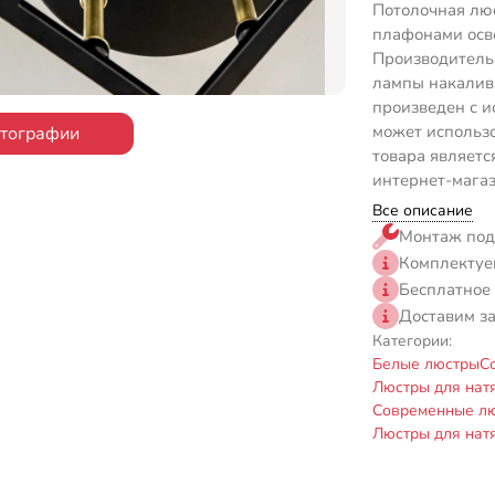
Потолочная лю
плафонами осв
Производитель 
лампы накалив
произведен с и
может использо
отографии
товара являетс
интернет-магаз
Все описание
Монтаж под
Комплектуе
Бесплатное
Доставим з
Категории:
Белые люстры
С
Люстры для нат
Современные л
Люстры для нат