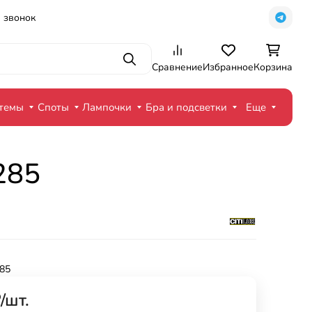
 звонок
Поиск
Сравнение
Избранное
Корзина
стемы
Споты
Лампочки
Бра и подсветки
Еще
285
85
₽
/
шт.