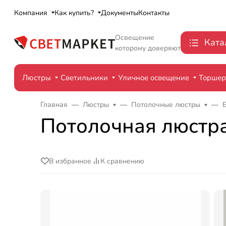
Компания
Как купить?
Документы
Контакты
Освещение
Ката
которому доверяют
Люстры
Светильники
Уличное освещение
Торше
Главная
Люстры
Потолочные люстры
Потолочная люстра
В избранное
К сравнению