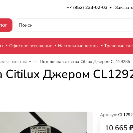
+7 (952) 233-02-03
Заказать
лог
ры
Офисное освещение
Настольные лампы
Трековые си
Белые люстры
Потолочная люстра Citilux Джером CL129285
 Citilux Джером CL129
Артикул:
CL1292
10 665