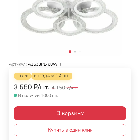
Артикул:
A2533PL-60WH
- 14 %
ВЫГОДА
600
₽
/
ШТ.
3 550
₽
/
шт.
4 150
₽
/
шт.
В наличии 1000 шт.
В корзину
Купить в один клик