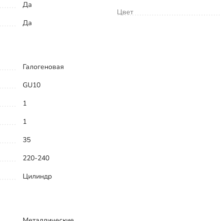
Да
Цвет
Да
Галогеновая
GU10
1
1
35
220-240
Цилиндр
Металлические