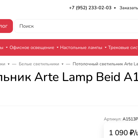
+7 (952) 233-02-03
Заказать
лог
ры
Офисное освещение
Настольные лампы
Трековые си
ики
Белые светильники
Потолочный светильник Arte 
льник Arte Lamp Beid 
Артикул:
A1513
1 090
₽
/