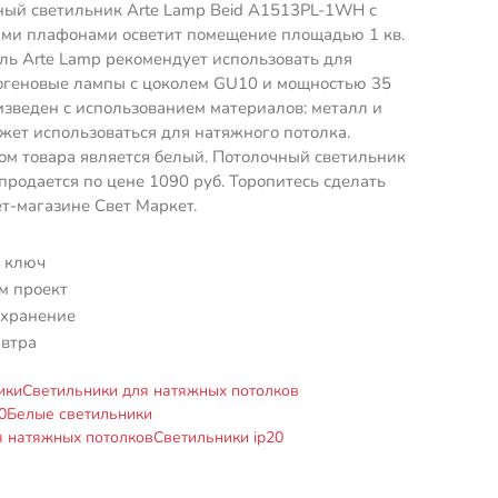
ный светильник Arte Lamp Beid A1513PL-1WH с
ми плафонами осветит помещение площадью 1 кв.
ль Arte Lamp рекомендует использовать для
логеновые лампы с цоколем GU10 и мощностью 35
зведен с использованием материалов: металл и
ет использоваться для натяжного потолка.
м товара является белый. Потолочный светильник
одается по цене 1090 руб. Торопитесь сделать
ет-магазине Свет Маркет.
 ключ
м проект
 хранение
автра
ики
Светильники для натяжных потолков
0
Белые светильники
я натяжных потолков
Светильники ip20