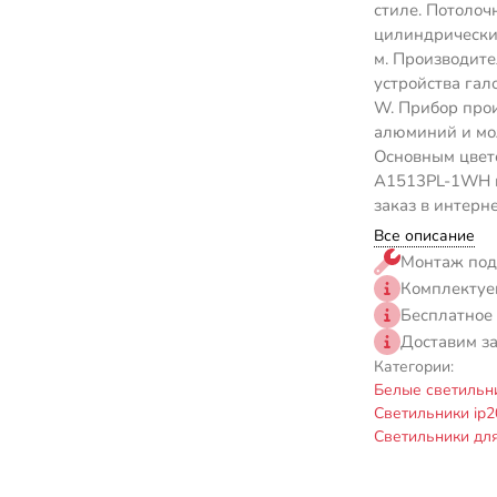
стиле. Потолоч
цилиндрически
м. Производите
устройства га
W. Прибор прои
алюминий и мож
Основным цвето
A1513PL-1WH пр
заказ в интерн
Все описание
Монтаж под
Комплектуе
Бесплатное
Доставим з
Категории:
Белые светильн
Светильники ip2
Светильники дл