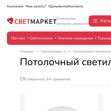
Компания
Как купить?
Документы
Контакты
Освещение
Ката
которому доверяют
Люстры
Светильники
Уличное освещение
Торше
Главная
Светильники
Потолочные светильн
Потолочный свети
В избранное
К сравнению