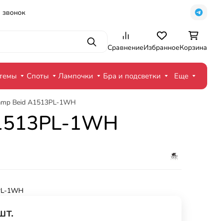
 звонок
Поиск
Сравнение
Избранное
Корзина
стемы
Споты
Лампочки
Бра и подсветки
Еще
Lamp Beid A1513PL-1WH
A1513PL-1WH
PL-1WH
шт.