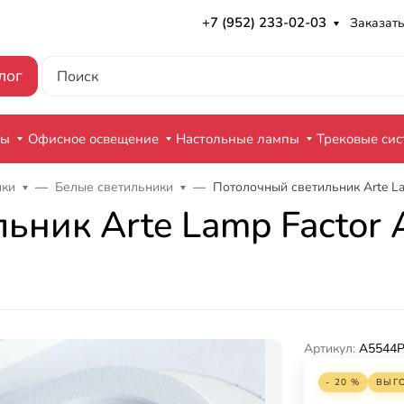
+7 (952) 233-02-03
Заказать
лог
ры
Офисное освещение
Настольные лампы
Трековые си
ики
Белые светильники
Потолочный светильник Arte L
льник Arte Lamp Facto
Артикул:
A5544
- 20 %
ВЫГ