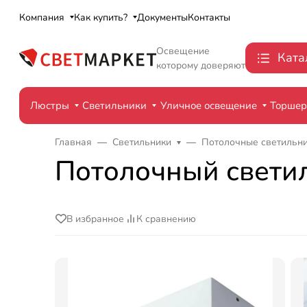
Компания
Как купить?
Документы
Контакты
Освещение
Ката
которому доверяют
Люстры
Светильники
Уличное освещение
Торше
Главная
Светильники
Потолочные светильн
Потолочный свети
В избранное
К сравнению