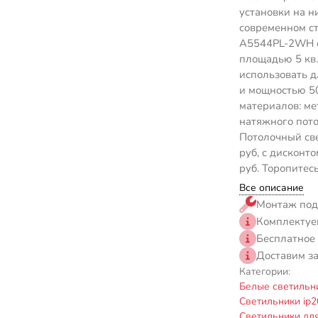
установки на н
современном ст
A5544PL-2WH с
площадью 5 кв.
использовать д
и мощностью 5
материалов: ме
натяжного пото
Потолочный св
руб, с дисконт
руб. Торопитес
Все описание
Монтаж под
Комплектуе
Бесплатное
Доставим з
Категории:
Белые светильн
Светильники ip2
Светильники дл