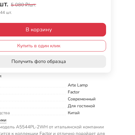
шт.
5 080
₽
/
шт.
44 шт.
В корзину
Купить в один клик
Получить фото образца
и
Arte Lamp
Factor
Современный
Для гостиной
дства
Китай
ики
модель A5544PL-2WH от итальянской компании
сится к коллекции Factor и отлично подойдет для