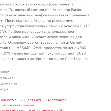
изкий потолок в гостиной, оформленной в
иле. Потолочный светильник Arte Lamp Factor
 прямоугольными плафонами осветит помещение
 м. Производитель Arte Lamp рекомендует
ля устройства галогеновые лампы с цоколем GU10
0 W. Прибор произведен с использованием
талл и алюминий и может использоваться для
лка. Основным цветом товара является белый.
етильник A5544PL-2WH продается по цене 4060
ом 20% - ваша выгода при покупке составит 1020
ь сделать заказ в интернет-магазине Свет Маркет.
 ключ
м проект
 хранение
автра
ики
Светильники для натяжных потолков
0
Белые светильники
я натяжных потолков
Светильники ip20