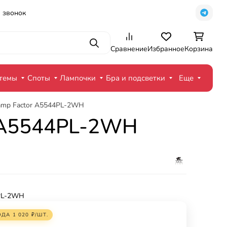
 звонок
Поиск
Сравнение
Избранное
Корзина
стемы
Споты
Лампочки
Бра и подсветки
Еще
amp Factor A5544PL-2WH
r A5544PL-2WH
PL-2WH
ОДА
1 020
₽
/
ШТ.