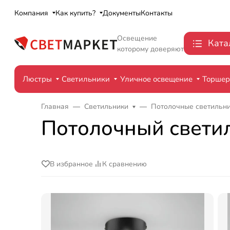
Компания
Как купить?
Документы
Контакты
Освещение
Ката
которому доверяют
Люстры
Светильники
Уличное освещение
Торше
Главная
Светильники
Потолочные светильн
Потолочный светил
В избранное
К сравнению