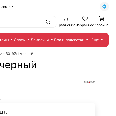
 звонок
Поиск
Сравнение
Избранное
Корзина
стемы
Споты
Лампочки
Бра и подсветки
Еще
vet 30197/1 черный
 черный
6
шт.