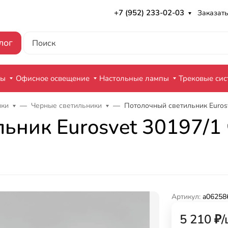
+7 (952) 233-02-03
Заказать
лог
ры
Офисное освещение
Настольные лампы
Трековые си
ики
Черные светильники
Потолочный светильник Euros
ьник Eurosvet 30197/1
Артикул:
a06258
5 210
₽
/