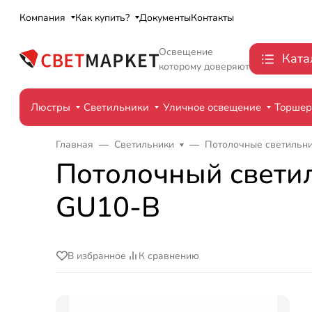
Компания
Как купить?
Документы
Контакты
Освещение
Ката
которому доверяют
Люстры
Светильники
Уличное освещение
Торше
Главная
Светильники
Потолочные светильн
Потолочный светиль
GU10-B
В избранное
К сравнению