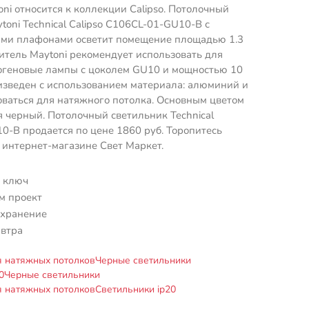
ni относится к коллекции Calipso. Потолочный
toni Technical Calipso C106CL-01-GU10-B с
ми плафонами осветит помещение площадью 1.3
дитель Maytoni рекомендует использовать для
логеновые лампы с цоколем GU10 и мощностью 10
изведен с использованием материала: алюминий и
ваться для натяжного потолка. Основным цветом
я черный. Потолочный светильник Technical
-B продается по цене 1860 руб. Торопитесь
в интернет-магазине Свет Маркет.
 ключ
м проект
 хранение
автра
я натяжных потолков
Черные светильники
0
Черные светильники
я натяжных потолков
Светильники ip20