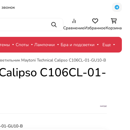
 звонок
Поиск
Сравнение
Избранное
Корзина
стемы
Споты
Лампочки
Бра и подсветки
Еще
етильник Maytoni Technical Calipso C106CL-01-GU10-B
Calipso C106CL-01-
-01-GU10-B