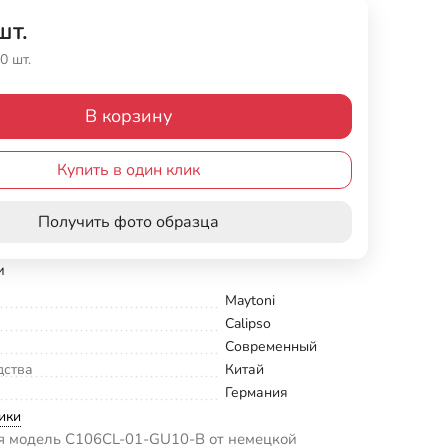
шт.
0 шт.
В корзину
Купить в один клик
Получить фото образца
и
Maytoni
Calipso
Современный
дства
Китай
Германия
ики
 модель C106CL-01-GU10-B от немецкой