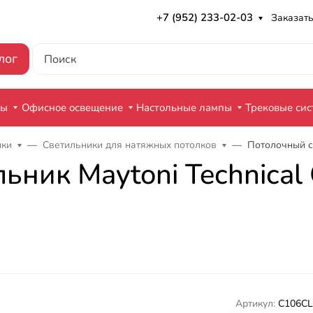
+7 (952) 233-02-03
Заказать
лог
ры
Офисное освещение
Настольные лампы
Трековые си
ики
Светильники для натяжных потолков
Потолочный св
ник Maytoni Technical 
Артикул:
C106CL