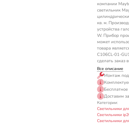
компании Mayto
светильник May
цилиндрически
кв. м. Произво
устройства га
W. Прибор про
может использо
товара являетс
C106CL-01-GU10
сделать заказ 
Все описание
Монтаж под
Комплектуе
Бесплатное
Доставим з
Категории:
Светильники дл
Светильники ip2
Светильники дл