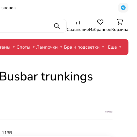
 звонок
Поиск
Сравнение
Избранное
Корзина
стемы
Споты
Лампочки
Бра и подсветки
Еще
usbar trunkings
-113B