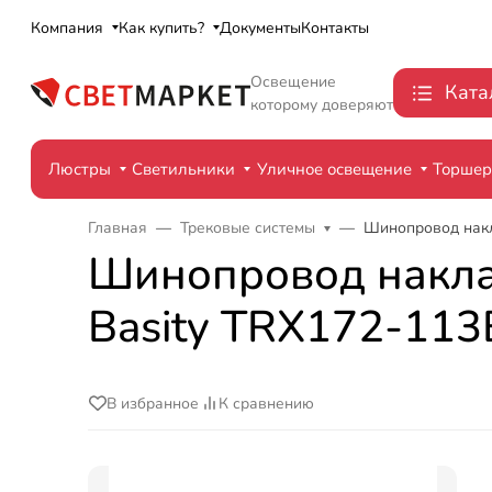
Компания
Как купить?
Документы
Контакты
Освещение
Ката
которому доверяют
Люстры
Светильники
Уличное освещение
Торше
Главная
Трековые системы
Шинопровод накла
Шинопровод накладн
Basity TRX172-113
В избранное
К сравнению