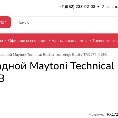
+7 (952) 233-02-03
Заказать
лог
ры
Офисное освещение
Настольные лампы
Трековые си
дной Maytoni Technical Busbar trunkings Basity TRX172-113B
ой Maytoni Technical B
B
Артикул:
TRX172