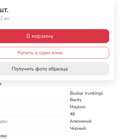
шт.
2 шт.
В корзину
Купить в один клик
Получить фото образца
и
Busbar trunkings
Basity
Maytoni
48
туры
Алюминий
Черный
ики