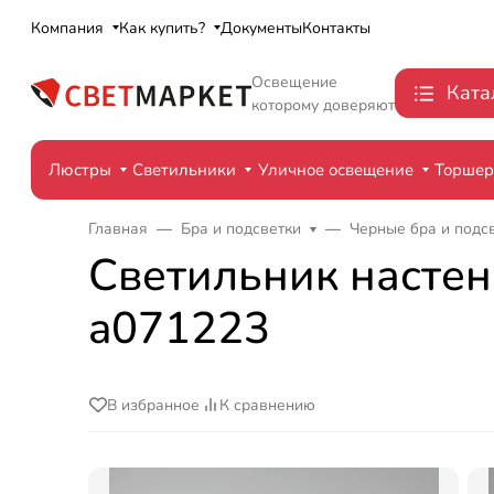
Компания
Как купить?
Документы
Контакты
Освещение
Ката
которому доверяют
Люстры
Светильники
Уличное освещение
Торше
Главная
Бра и подсветки
Черные бра и подс
Светильник настен
a071223
В избранное
К сравнению