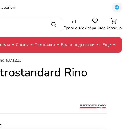
 звонок
Поиск
Сравнение
Избранное
Корзина
стемы
Споты
Лампочки
Бра и подсветки
Еще
ino a071223
rostandard Rino
3