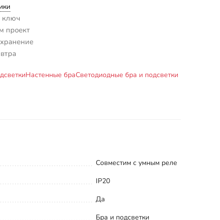
ики
 ключ
м проект
 хранение
автра
дсветки
Настенные бра
Светодиодные бра и подсветки
Совместим с умным реле
IP20
Да
Бра и подсветки