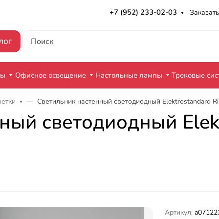
+7 (952) 233-02-03
Заказать
лог
ры
Офисное освещение
Настольные лампы
Трековые си
ветки
Светильник настенный светодиодный Elektrostandard R
ный светодиодный Elekt
Артикул:
a07122