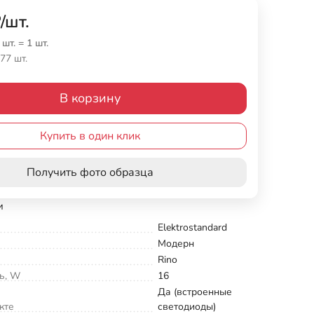
₽
/
шт.
 шт.
=
1
шт.
77 шт.
В корзину
Купить в один клик
Получить фото образца
и
Elektrostandard
Модерн
Rino
ь, W
16
Да (встроенные
кте
светодиоды)