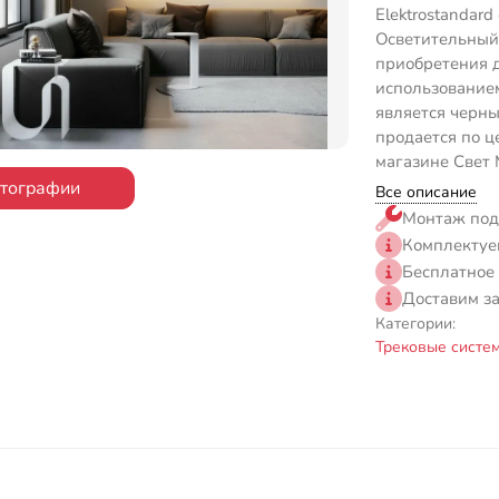
Elektrostandard
Осветительный 
приобретения 
использованием
является черны
продается по ц
магазине Свет 
отографии
Все описание
Монтаж под
Комплектуе
Бесплатное
Доставим з
Категории:
Трековые систе