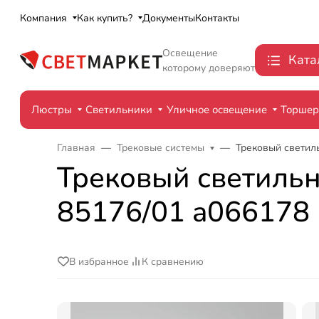
Компания
Как купить?
Документы
Контакты
Освещение
Ката
которому доверяют
Люстры
Светильники
Уличное освещение
Торше
Главная
Трековые системы
Трековый светиль
Трековый светильни
85176/01 a066178
В избранное
К сравнению