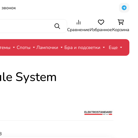
 звонок
Поиск
Сравнение
Избранное
Корзина
стемы
Споты
Лампочки
Бра и подсветки
Еще
ule System
8