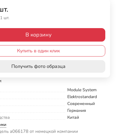
шт.
1 шт.
В корзину
Купить в один клик
Получить фото образца
и
Module System
Elektrostandard
Современный
Германия
дства
Китай
ики
дель a066178 от немецкой компании