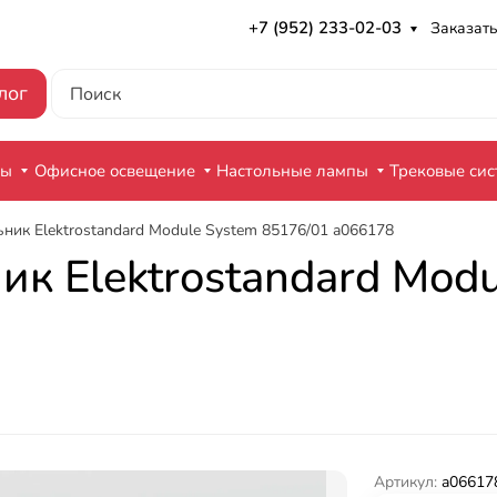
+7 (952) 233-02-03
Заказать
лог
ры
Офисное освещение
Настольные лампы
Трековые си
ник Elektrostandard Module System 85176/01 a066178
к Elektrostandard Mod
Артикул:
a06617