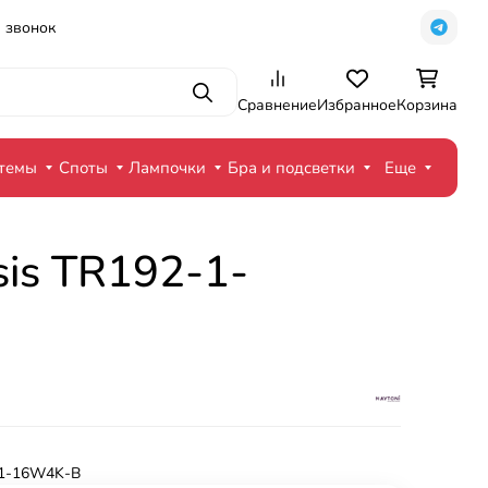
 звонок
Поиск
Сравнение
Избранное
Корзина
стемы
Споты
Лампочки
Бра и подсветки
Еще
sis TR192-1-
1-16W4K-B