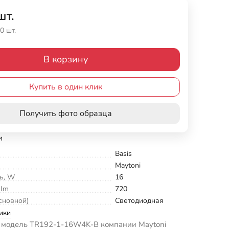
шт.
0 шт.
В корзину
Купить в один клик
Получить фото образца
и
Basis
Maytoni
ь, W
16
 lm
720
сновной)
Светодиодная
ики
 модель TR192-1-16W4K-B компании Maytoni