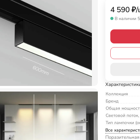
4 590
₽
/
В наличии 5
Характеристик
Коллекция
Бренд
Общая мощност
Световой поток,
Тип лампочки (о
Все характерист
Поразительная