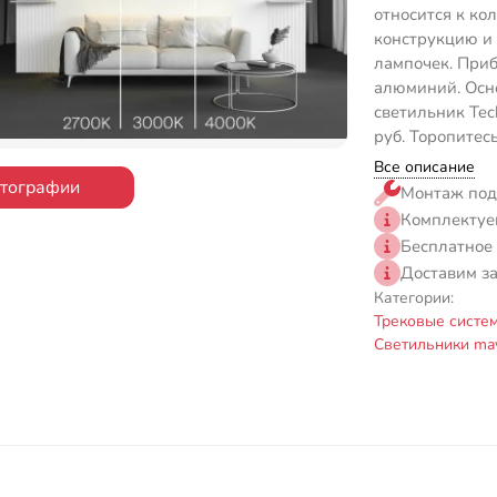
относится к ко
конструкцию и
лампочек. Приб
алюминий. Осн
светильник Tec
руб. Торопитес
Все описание
отографии
Монтаж под
Комплектуе
Бесплатное
Доставим з
Категории:
Трековые систе
Светильники may