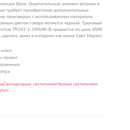
ллекции Basis. Осветительный элемент встроен в
 не требует приобретения дополнительных
ор произведен с использованием материала:
овным цветом товара является черный. Трековый
hnical TR192-1-16W4K-B продается по цене 4590
ь сделать заказ в интернет-магазине Свет Маркет.
 ключ
м проект
 хранение
автра
мы
Светодиодные светильники
Черные светильники
toni