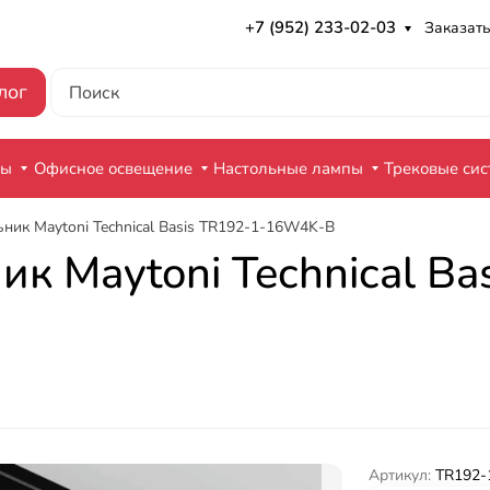
+7 (952) 233-02-03
Заказать
лог
ры
Офисное освещение
Настольные лампы
Трековые си
ник Maytoni Technical Basis TR192-1-16W4K-B
к Maytoni Technical Ba
Артикул:
TR192-