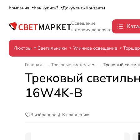
Компания
Как купить?
Документы
Контакты
Освещение
Ката
которому доверяют
Люстры
Светильники
Уличное освещение
Торше
Главная
Трековые системы
Трековый светиль
Трековый светильни
16W4K-B
В избранное
К сравнению