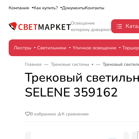
Компания
Как купить?
Документы
Контакты
Освещение
Ката
которому доверяют
Люстры
Светильники
Уличное освещение
Торше
Главная
Трековые системы
Трековый светил
Трековый светиль
SELENE 359162
В избранное
К сравнению