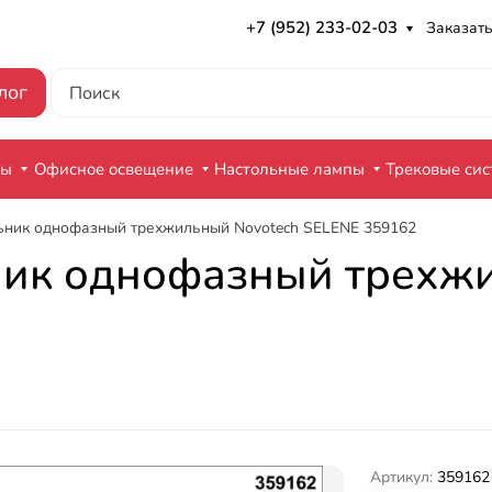
+7 (952) 233-02-03
Заказать
лог
ры
Офисное освещение
Настольные лампы
Трековые си
ьник однофазный трехжильный Novotech SELENE 359162
ник однофазный трехж
Артикул:
359162