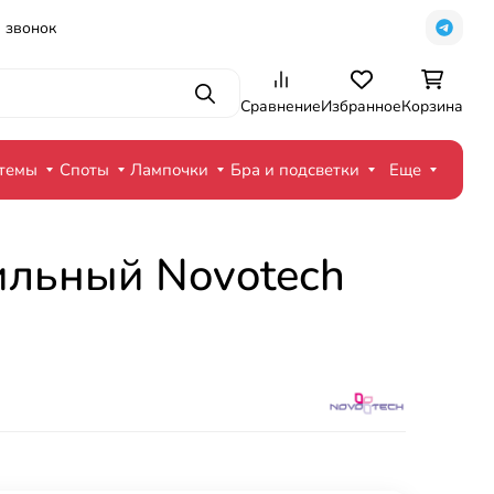
 звонок
Поиск
Сравнение
Избранное
Корзина
стемы
Споты
Лампочки
Бра и подсветки
Еще
ильный Novotech