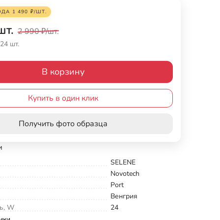
ОДА
1 490
₽
/
ШТ.
шт.
2 990
₽
/
шт.
24 шт.
В корзину
Купить в один клик
Получить фото образца
и
SELENE
Novotech
Port
Венгрия
ь, W
24
ики