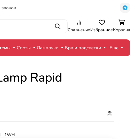
 звонок
Поиск
Сравнение
Избранное
Корзина
стемы
Споты
Лампочки
Бра и подсветки
Еще
Lamp Rapid
PL-1WH