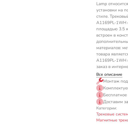
Lamp относится
установки на п
стиле. Трековы
A1169PL-1WH с
площадью 3.5 к
встроен в конс
дополнительны
материалов: ме
товара являетс
A1169PL-1WH пр
заказ в интерн
Все описание
Монтаж под
Комплектуе
Бесплатное
Доставим з
Категории:
Трековые систе
Магнитные трек