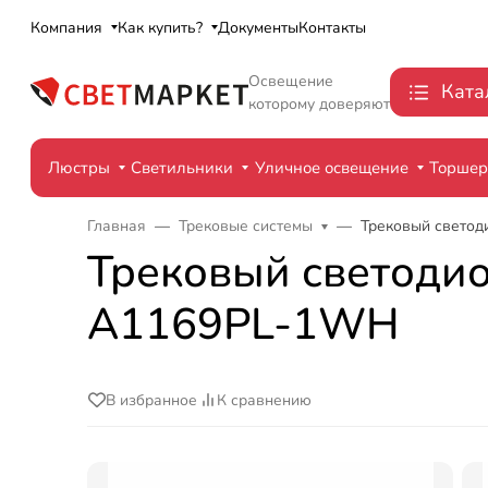
Компания
Как купить?
Документы
Контакты
Освещение
Ката
которому доверяют
Люстры
Светильники
Уличное освещение
Торше
Главная
Трековые системы
Трековый светод
Трековый светодио
A1169PL-1WH
В избранное
К сравнению