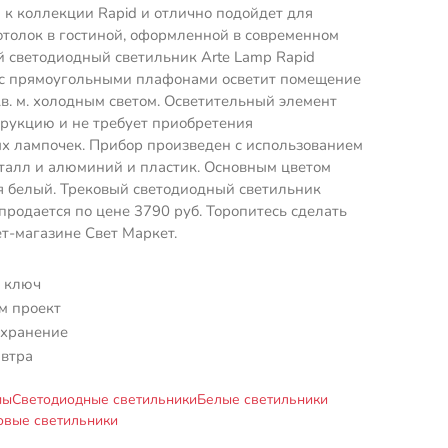
 к коллекции Rapid и отлично подойдет для
отолок в гостиной, оформленной в современном
й светодиодный светильник Arte Lamp Rapid
 прямоугольными плафонами осветит помещение
в. м. холодным светом. Осветительный элемент
трукцию и не требует приобретения
х лампочек. Прибор произведен с использованием
талл и алюминий и пластик. Основным цветом
я белый. Трековый светодиодный светильник
одается по цене 3790 руб. Торопитесь сделать
ет-магазине Свет Маркет.
 ключ
м проект
 хранение
автра
мы
Светодиодные светильники
Белые светильники
овые светильники