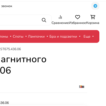
 звонок
Поиск
Сравнение
Избранное
Корзина
стемы
Споты
Лампочки
Бра и подсветки
Еще
ST675.436.06
магнитного
.06
436.06