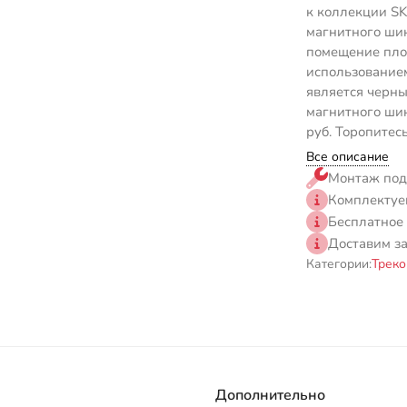
к коллекции SK
магнитного шин
помещение площ
использованием
является черны
магнитного шин
руб. Торопитес
Все описание
Монтаж под
Комплектуе
Бесплатное
Доставим з
Категории:
Треко
Дополнительно