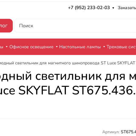
+7 (952) 233-02-03
Заказать
лог
ры
Офисное освещение
Настольные лампы
Трековые си
иодный светильник для магнитного шинопровода ST Luce SKYFLAT 
дный светильник для 
ce SKYFLAT ST675.436
Артикул:
ST675.