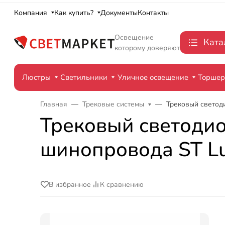
Компания
Как купить?
Документы
Контакты
Освещение
Ката
которому доверяют
Люстры
Светильники
Уличное освещение
Торше
Главная
Трековые системы
Трековый светод
Трековый светодио
шинопровода ST Lu
В избранное
К сравнению