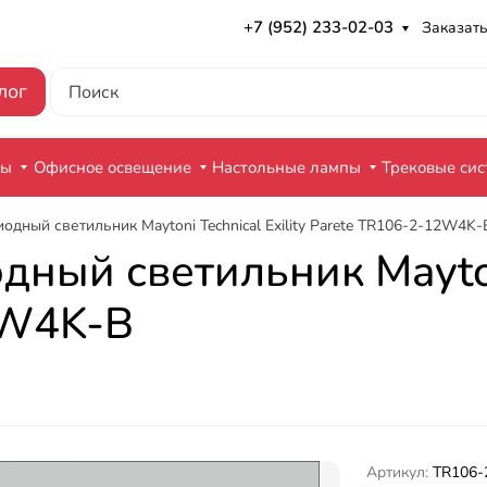
+7 (952) 233-02-03
Заказать
лог
ры
Офисное освещение
Настольные лампы
Трековые си
одный светильник Maytoni Technical Exility Parete TR106-2-12W4K-
ный светильник Maytoni 
2W4K-B
Артикул:
TR106-