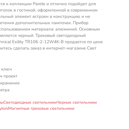
тся к коллекции Parete и отлично подойдет для
отолок в гостиной, оформленной в современном
ельный элемент встроен в конструкцию и не
ретения дополнительных лампочек. Прибор
использованием материала: алюминий. Основным
является черный. Трековый светодиодный
hnical Exility TR106-2-12W4K-B продается по цене
питесь сделать заказ в интернет-магазине Свет
 ключ
м проект
 хранение
автра
мы
Светодиодные светильники
Черные светильники
toni
Магнитные трековые светильники