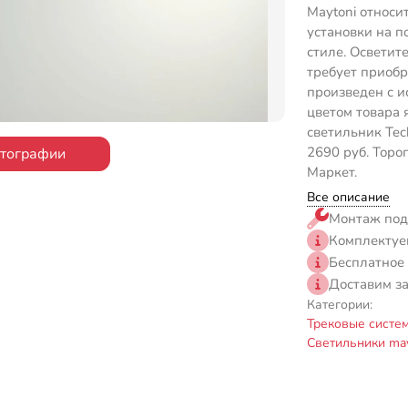
Maytoni относи
установки на п
стиле. Осветит
требует приоб
произведен с 
цветом товара 
светильник Tec
2690 руб. Торо
отографии
Маркет.
Все описание
Монтаж под
Комплектуе
Бесплатное
Доставим з
Категории:
Трековые систе
Светильники may