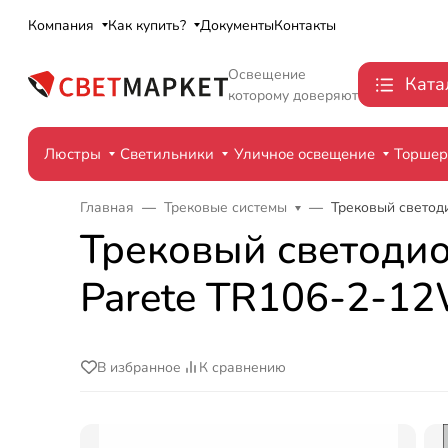
Компания
Как купить?
Документы
Контакты
Освещение
Ката
которому доверяют
Люстры
Светильники
Уличное освещение
Торше
Главная
Трековые системы
Трековый светоди
Трековый светодиод
Parete TR106-2-1
В избранное
К сравнению