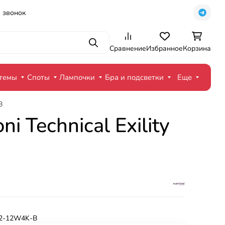
 звонок
Поиск
Сравнение
Избранное
Корзина
стемы
Споты
Лампочки
Бра и подсветки
Еще
B
Technical Exility
2-12W4K-B