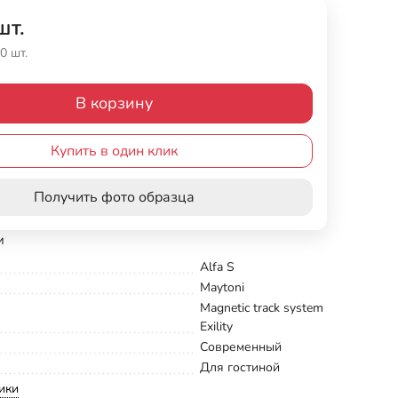
шт.
0 шт.
В корзину
Купить в один клик
Получить фото образца
и
Alfa S
Maytoni
Magnetic track system
Exility
Современный
Для гостиной
ики