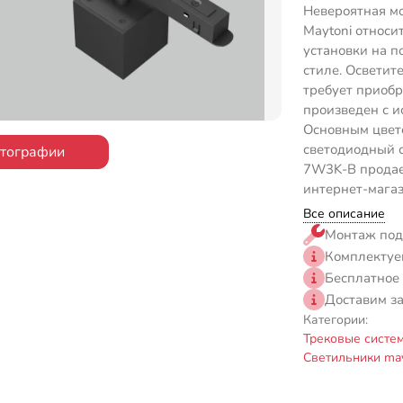
Невероятная м
Maytoni относи
установки на п
стиле. Осветит
требует приоб
произведен с и
Основным цвето
светодиодный св
отографии
7W3K-B продает
интернет-магаз
Все описание
Монтаж под
Комплектуе
Бесплатное
Доставим з
Категории:
Трековые систе
Светильники may