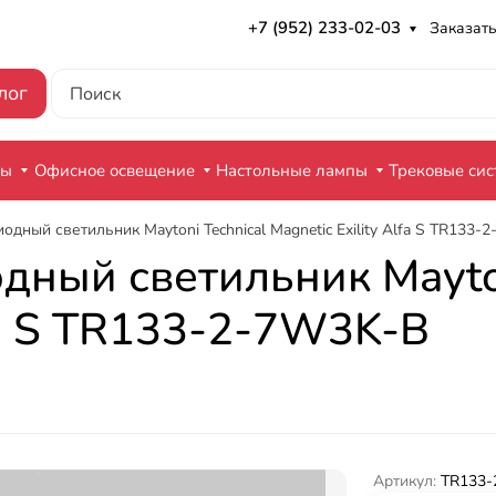
+7 (952) 233-02-03
Заказать
лог
ры
Офисное освещение
Настольные лампы
Трековые си
одный светильник Maytoni Technical Magnetic Exility Alfa S TR133
дный светильник Mayton
lfa S TR133-2-7W3K-B
Артикул:
TR133-