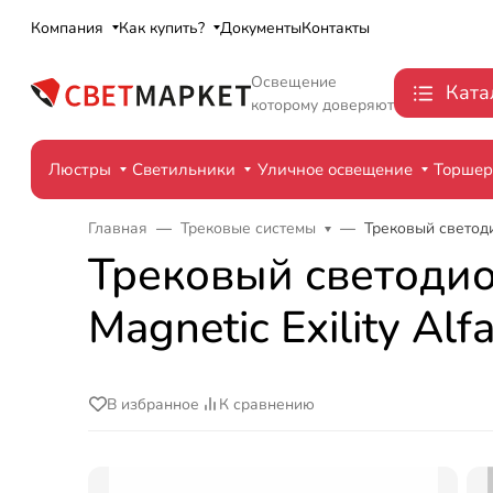
Компания
Как купить?
Документы
Контакты
Освещение
Ката
которому доверяют
Люстры
Светильники
Уличное освещение
Торше
Главная
Трековые системы
Трековый светоди
Трековый светодио
Magnetic Exility A
В избранное
К сравнению