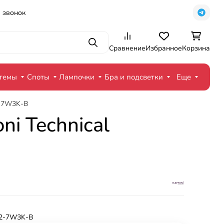
 звонок
Поиск
Сравнение
Избранное
Корзина
стемы
Споты
Лампочки
Бра и подсветки
Еще
-2-7W3K-B
i Technical
2-7W3K-B