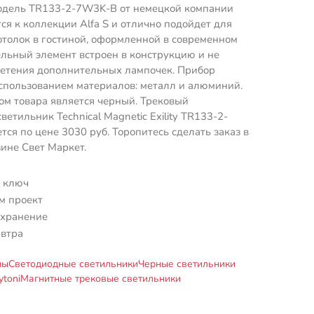
одель TR133-2-7W3K-B от немецкой компании
тся к коллекции Alfa S и отлично подойдет для
отолок в гостиной, оформленной в современном
ельный элемент встроен в конструкцию и не
ретения дополнительных лампочек. Прибор
спользованием материалов: металл и алюминий.
м товара является черный. Трековый
етильник Technical Magnetic Exility TR133-2-
ся по цене 3030 руб. Торопитесь сделать заказ в
ине Свет Маркет.
 ключ
м проект
 хранение
автра
мы
Светодиодные светильники
Черные светильники
toni
Магнитные трековые светильники