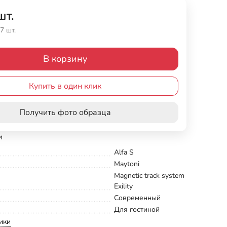
шт.
7 шт.
В корзину
Купить в один клик
Получить фото образца
и
Alfa S
Maytoni
Magnetic track system
Exility
Современный
Для гостиной
ики