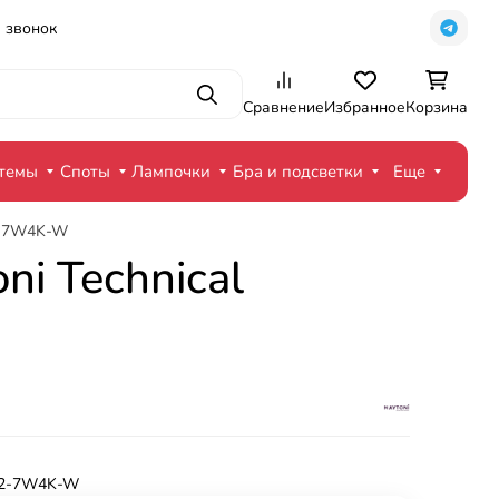
 звонок
Поиск
Сравнение
Избранное
Корзина
стемы
Споты
Лампочки
Бра и подсветки
Еще
-2-7W4K-W
i Technical
-2-7W4K-W