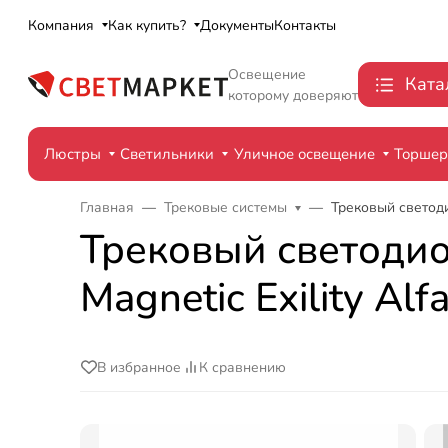
Компания
Как купить?
Документы
Контакты
Освещение
Ката
которому доверяют
Люстры
Светильники
Уличное освещение
Торше
Главная
Трековые системы
Трековый светоди
Трековый светодио
Magnetic Exility A
В избранное
К сравнению