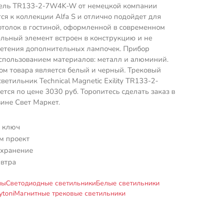
ель TR133-2-7W4K-W от немецкой компании
тся к коллекции Alfa S и отлично подойдет для
отолок в гостиной, оформленной в современном
ельный элемент встроен в конструкцию и не
ретения дополнительных лампочек. Прибор
спользованием материалов: металл и алюминий.
м товара является белый и черный. Трековый
етильник Technical Magnetic Exility TR133-2-
ся по цене 3030 руб. Торопитесь сделать заказ в
ине Свет Маркет.
 ключ
м проект
 хранение
автра
мы
Светодиодные светильники
Белые светильники
toni
Магнитные трековые светильники