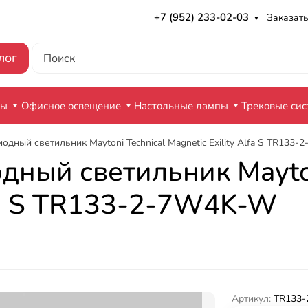
+7 (952) 233-02-03
Заказать
лог
ры
Офисное освещение
Настольные лампы
Трековые си
одный светильник Maytoni Technical Magnetic Exility Alfa S TR133
дный светильник Mayton
lfa S TR133-2-7W4K-W
Артикул:
TR133