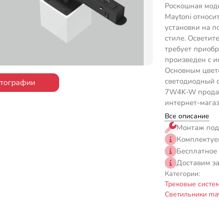
Роскошная мод
Maytoni относи
установки на п
стиле. Осветит
требует приоб
произведен с и
Основным цвето
светодиодный св
отографии
7W4K-W продает
интернет-магаз
Все описание
Монтаж под
Комплектуе
Бесплатное
Доставим з
Категории:
Трековые систе
Светильники may