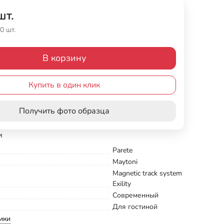
шт.
0 шт.
В корзину
Купить в один клик
Получить фото образца
и
Parete
Maytoni
Magnetic track system
Exility
Современный
Для гостиной
ики