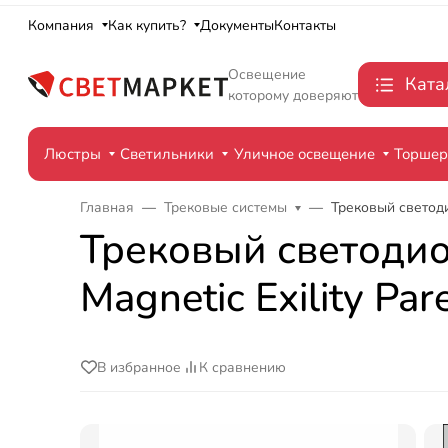
Компания
Как купить?
Документы
Контакты
Освещение
Ката
которому доверяют
Люстры
Светильники
Уличное освещение
Торше
Главная
Трековые системы
Трековый светоди
Трековый светодио
Magnetic Exility 
В избранное
К сравнению