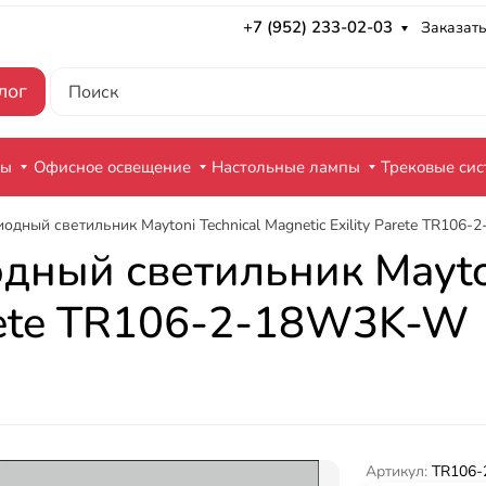
+7 (952) 233-02-03
Заказать
лог
ры
Офисное освещение
Настольные лампы
Трековые си
одный светильник Maytoni Technical Magnetic Exility Parete TR106
дный светильник Mayton
Parete TR106-2-18W3K-W
Артикул:
TR106