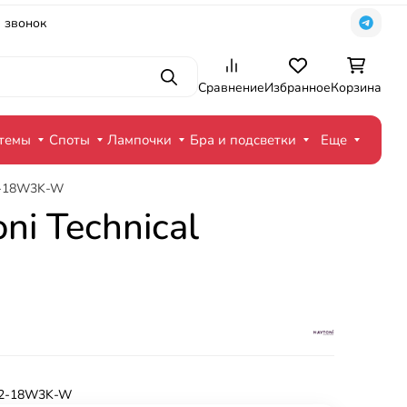
 звонок
Поиск
Сравнение
Избранное
Корзина
стемы
Споты
Лампочки
Бра и подсветки
Еще
-2-18W3K-W
i Technical
-2-18W3K-W