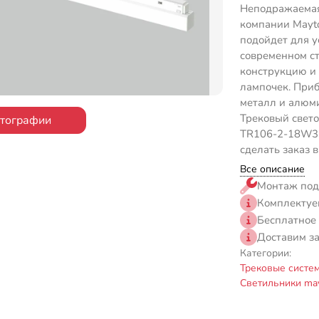
Неподражаемая
компании Mayto
подойдет для у
современном ст
конструкцию и
лампочек. Приб
металл и алюми
Трековый свето
отографии
TR106-2-18W3K
сделать заказ 
Все описание
Монтаж под
Комплектуе
Бесплатное
Доставим з
Категории:
Трековые систе
Светильники may