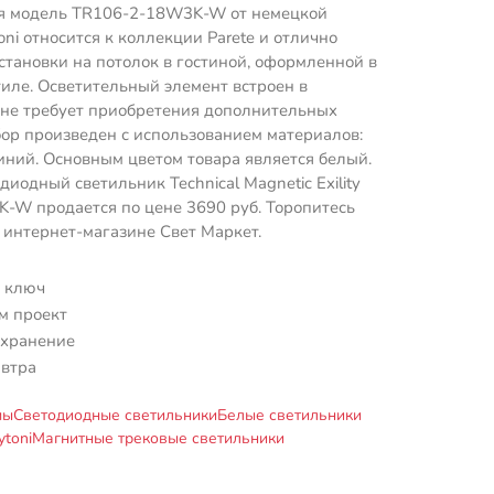
 модель TR106-2-18W3K-W от немецкой
ni относится к коллекции Parete и отлично
становки на потолок в гостиной, оформленной в
иле. Осветительный элемент встроен в
 не требует приобретения дополнительных
ор произведен с использованием материалов:
ний. Основным цветом товара является белый.
диодный светильник Technical Magnetic Exility
-W продается по цене 3690 руб. Торопитесь
в интернет-магазине Свет Маркет.
 ключ
м проект
 хранение
автра
мы
Светодиодные светильники
Белые светильники
toni
Магнитные трековые светильники