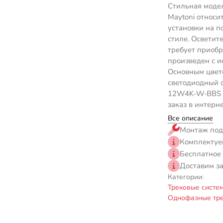
Стильная моде
Maytoni относи
установки на п
стиле. Осветит
требует приоб
произведен с и
Основным цвето
светодиодный с
12W4K-W-BBS пр
заказ в интерн
Все описание
Монтаж под
Комплектуе
Бесплатное
Доставим з
Категории:
Трековые систе
Однофазные тре