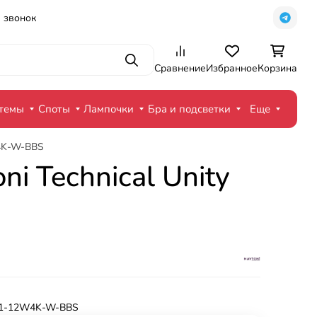
 звонок
Поиск
Сравнение
Избранное
Корзина
стемы
Споты
Лампочки
Бра и подсветки
Еще
W4K-W-BBS
 Technical Unity
-1-12W4K-W-BBS