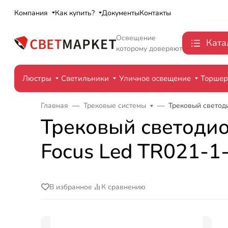
Компания
Как купить?
Документы
Контакты
Освещение
Ката
которому доверяют
Люстры
Светильники
Уличное освещение
Торше
Главная
Трековые системы
Трековый светоди
Трековый светодиод
Focus Led TR021-
В избранное
К сравнению