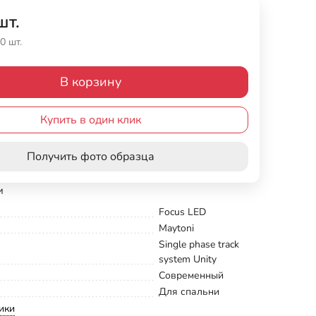
шт.
0 шт.
В корзину
Купить в один клик
Получить фото образца
и
Focus LED
Maytoni
Single phase track
system Unity
Современный
Для спальни
ики