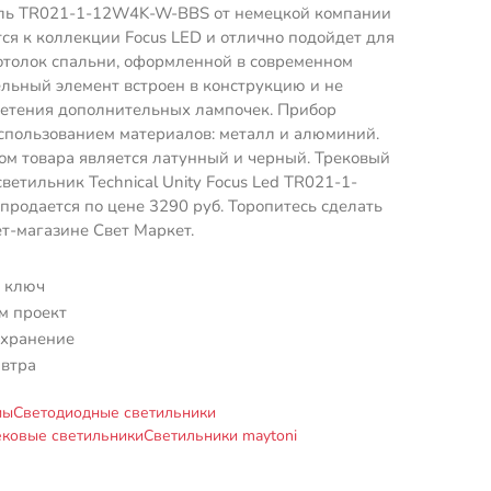
ль TR021-1-12W4K-W-BBS от немецкой компании
тся к коллекции Focus LED и отлично подойдет для
отолок спальни, оформленной в современном
ельный элемент встроен в конструкцию и не
ретения дополнительных лампочек. Прибор
спользованием материалов: металл и алюминий.
м товара является латунный и черный. Трековый
ветильник Technical Unity Focus Led TR021-1-
одается по цене 3290 руб. Торопитесь сделать
ет-магазине Свет Маркет.
 ключ
м проект
 хранение
автра
мы
Светодиодные светильники
ковые светильники
Светильники maytoni