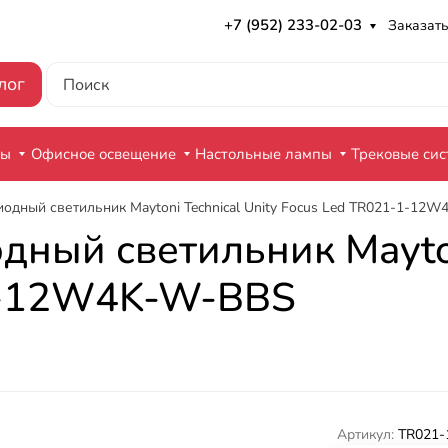
+7 (952) 233-02-03
Заказать
лог
ры
Офисное освещение
Настольные лампы
Трековые си
одный светильник Maytoni Technical Unity Focus Led TR021-1-12
ный светильник Maytoni
1-12W4K-W-BBS
Артикул:
TR021