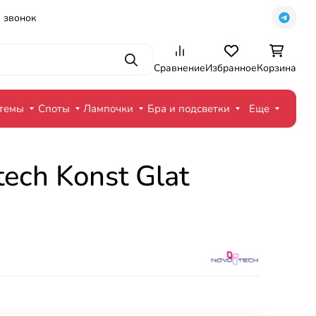
 звонок
Поиск
Сравнение
Избранное
Корзина
стемы
Споты
Лампочки
Бра и подсветки
Еще
ch Konst Glat