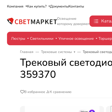
Компания
Как купить?
Документы
Контакты
Освещение
Ката
которому доверяют
Люстры
Светильники
Уличное освещение
Торше
Главная
Трековые системы
Трековый светоди
Трековый светодио
359370
В избранное
К сравнению