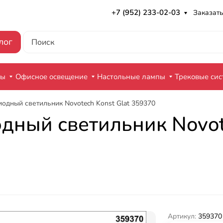
+7 (952) 233-02-03
Заказать
лог
ры
Офисное освещение
Настольные лампы
Трековые си
одный светильник Novotech Konst Glat 359370
дный светильник Novote
Артикул:
359370