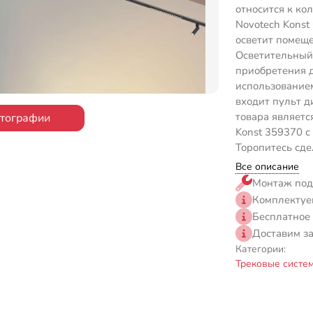
относится к ко
Novotech Konst
осветит помеще
Осветительный 
приобретения 
использованием
входит пульт д
товара являетс
отографии
Konst 359370 с
Торопитесь сде
Все описание
Монтаж под
Комплектуе
Бесплатное
Доставим з
Категории:
Трековые систе