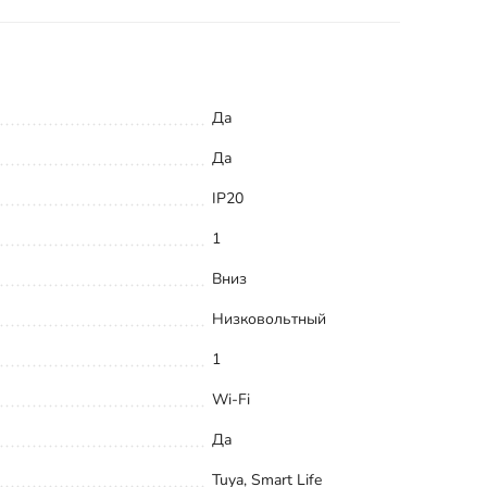
Да
Да
IP20
1
Вниз
Низковольтный
1
Wi-Fi
Да
Tuya, Smart Life