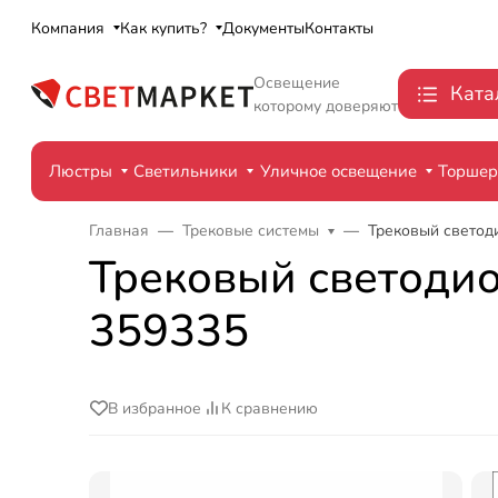
Компания
Как купить?
Документы
Контакты
Освещение
Ката
которому доверяют
Люстры
Светильники
Уличное освещение
Торше
Главная
Трековые системы
Трековый светод
Трековый светодио
359335
В избранное
К сравнению