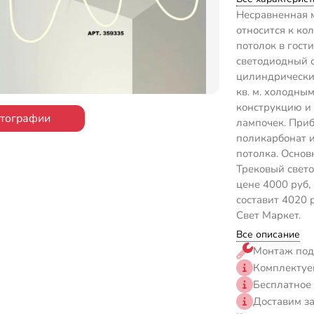
Несравненная 
относится к ко
потолок в гост
светодиодный с
цилиндрически
кв. м. холодны
конструкцию и
отографии
лампочек. Приб
поликарбонат и
потолка. Основ
Трековый свето
цене 4000 руб,
составит 4020 
Свет Маркет.
Все описание
Монтаж под
Комплектуе
Бесплатное
Доставим з