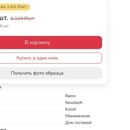
ОДА
4 020
₽
/
ШТ.
шт.
8 020
₽
/
шт.
6 шт.
В корзину
Купить в один клик
Получить фото образца
и
Ramo
Novotech
Konst
Минимализм
Для гостиной
ики