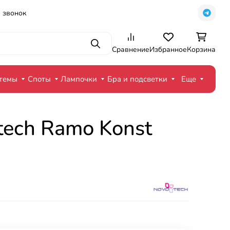
 звонок
Поиск
Сравнение
Избранное
Корзина
стемы
Споты
Лампочки
Бра и подсветки
Еще
ech Ramo Konst