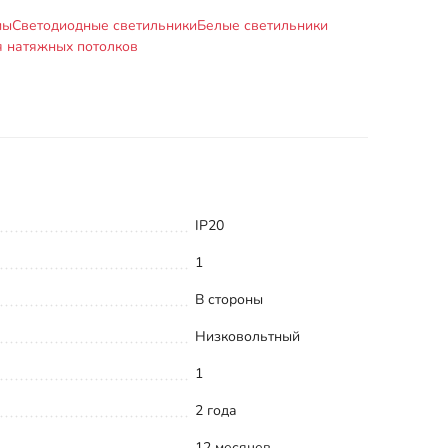
мы
Светодиодные светильники
Белые светильники
я натяжных потолков
IP20
1
В стороны
Низковольтный
1
2 года
12 месяцев