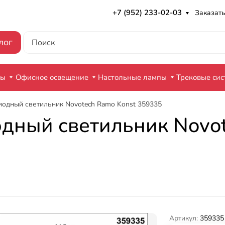
+7 (952) 233-02-03
Заказать
лог
ры
Офисное освещение
Настольные лампы
Трековые си
иодный светильник Novotech Ramo Konst 359335
дный светильник Novot
Артикул:
359335