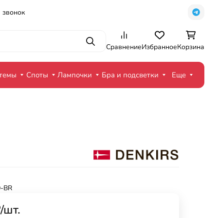
 звонок
Поиск
Сравнение
Избранное
Корзина
стемы
Споты
Лампочки
Бра и подсветки
Еще
-BR
₽
/
шт.