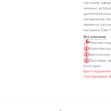
гостиной, офор
элемент встрое
дополнительны
материалов: ме
является латун
магазине Свет 
Все описание
Монтаж под
Комплектуе
Бесплатное
Доставим з
Категории:
Бра и подсветк
Светодиодные б