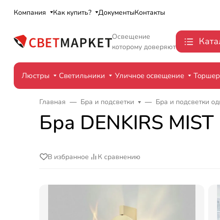
Компания
Как купить?
Документы
Контакты
Освещение
Ката
которому доверяют
Люстры
Светильники
Уличное освещение
Торше
Главная
Бра и подсветки
Бра и подсветки о
Бра DENKIRS MIST
В избранное
К сравнению