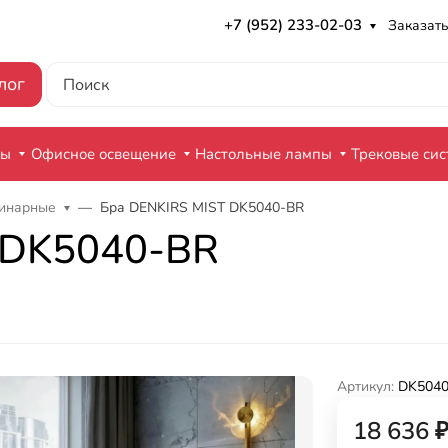
+7 (952) 233-02-03
Заказать
лог
ры
Офисное освещение
Настольные лампы
Трековые си
динарные
Бра DENKIRS MIST DK5040-BR
 DK5040-BR
Артикул:
DK5040
18 636