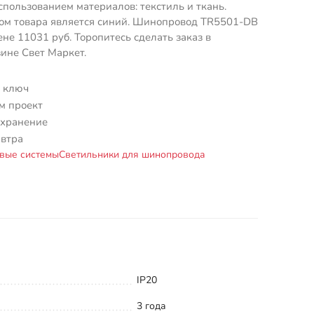
спользованием материалов: текстиль и ткань.
ом товара является синий. Шинопровод TR5501-DB
ене 11031 руб. Торопитесь сделать заказ в
ине Свет Маркет.
 ключ
м проект
 хранение
автра
вые системы
Светильники для шинопровода
IP20
3 года