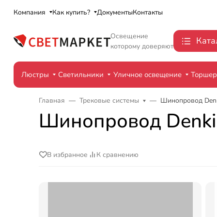
Компания
Как купить?
Документы
Контакты
Освещение
Ката
которому доверяют
Люстры
Светильники
Уличное освещение
Торше
Главная
Трековые системы
Шинопровод Denk
Шинопровод Denkir
В избранное
К сравнению