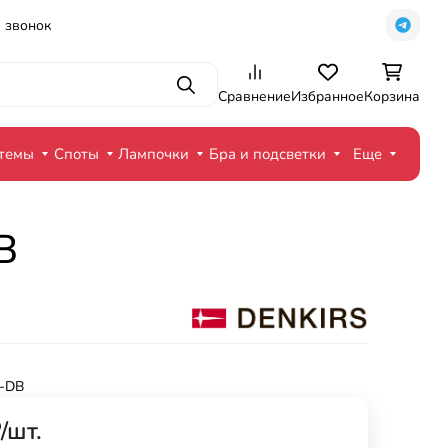
 звонок
Поиск
Сравнение
Избранное
Корзина
стемы
Споты
Лампочки
Бра и подсветки
Еще
B
-DB
₽
/
шт.